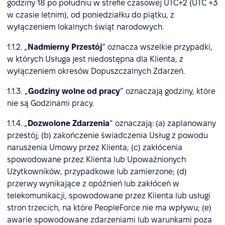
godziny 18 po południu w strefie czasowej UTC+2 (UTC +3
w czasie letnim), od poniedziałku do piątku, z
wyłączeniem lokalnych świąt narodowych.
1.1.2. „
Nadmierny Przestój
” oznacza wszelkie przypadki,
w których Usługa jest niedostępna dla Klienta, z
wyłączeniem okresów Dopuszczalnych Zdarzeń.
1.1.3. „
Godziny wolne od pracy
” oznaczają godziny, które
nie są Godzinami pracy.
1.1.4. „
Dozwolone Zdarzenia
” oznaczają: (a) zaplanowany
przestój; (b) zakończenie świadczenia Usług z powodu
naruszenia Umowy przez Klienta; (c) zakłócenia
spowodowane przez Klienta lub Upoważnionych
Użytkowników, przypadkowe lub zamierzone; (d)
przerwy wynikające z opóźnień lub zakłóceń w
telekomunikacji, spowodowane przez Klienta lub usługi
stron trzecich, na które PeopleForce nie ma wpływu; (e)
awarie spowodowane zdarzeniami lub warunkami poza