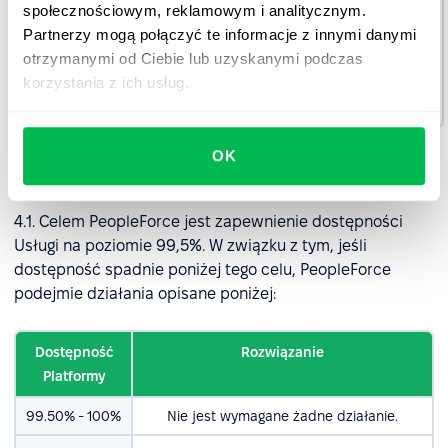
Przykłady:
społecznościowym, reklamowym i analitycznym.
ulepszenia
Partnerzy mogą połączyć te informacje z innymi danymi
produktów,
otrzymanymi od Ciebie lub uzyskanymi podczas
pytania
korzystania z ich usług.
dotyczące
użytkowania.
OK
4. Dostępność Platformy
4.1. Celem PeopleForce jest zapewnienie dostępności
Usługi na poziomie 99,5%. W związku z tym, jeśli
dostępność spadnie poniżej tego celu, PeopleForce
podejmie działania opisane poniżej:
Dostępność
Rozwiązanie
Platformy
99.50% - 100%
Nie jest wymagane żadne działanie.