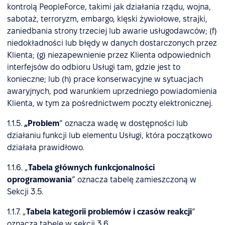
kontrolą PeopleForce, takimi jak działania rządu, wojna,
sabotaż, terroryzm, embargo, klęski żywiołowe, strajki,
zaniedbania strony trzeciej lub awarie usługodawców; (f)
niedokładności lub błędy w danych dostarczonych przez
Klienta; (g) niezapewnienie przez Klienta odpowiednich
interfejsów do odbioru Usługi tam, gdzie jest to
konieczne; lub (h) prace konserwacyjne w sytuacjach
awaryjnych, pod warunkiem uprzedniego powiadomienia
Klienta, w tym za pośrednictwem poczty elektronicznej.
1.1.5.
„Problem
” oznacza wadę w dostępności lub
działaniu funkcji lub elementu Usługi, która początkowo
działała prawidłowo.
1.1.6. „
Tabela głównych funkcjonalności
oprogramowania
” oznacza tabelę zamieszczoną w
Sekcji 3.5.
1.1.7. „
Tabela kategorii problemów i czasów reakcji
”
oznacza tabelę w sekcji 3.6.