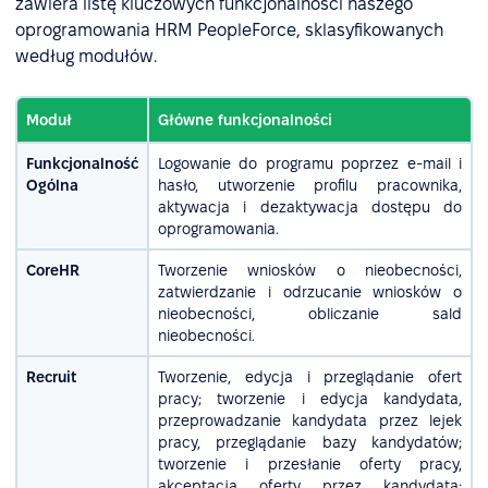
zawiera listę kluczowych funkcjonalności naszego
oprogramowania HRM PeopleForce, sklasyfikowanych
według modułów.
Moduł
Główne funkcjonalności
Funkcjonalność
Logowanie do programu poprzez e-mail i
Ogólna
hasło, utworzenie profilu pracownika,
aktywacja i dezaktywacja dostępu do
oprogramowania.
CoreHR
Tworzenie wniosków o nieobecności,
zatwierdzanie i odrzucanie wniosków o
nieobecności, obliczanie sald
nieobecności.
Recruit
Tworzenie, edycja i przeglądanie ofert
pracy; tworzenie i edycja kandydata,
przeprowadzanie kandydata przez lejek
pracy, przeglądanie bazy kandydatów;
tworzenie i przesłanie oferty pracy,
akceptacja oferty przez kandydata;