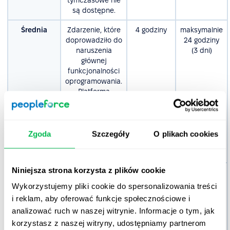
tymczasowe nie
są dostępne.
Średnia
Zdarzenie, które
4 godziny
maksymalnie
doprowadziło do
24 godziny
naruszenia
(3 dni)
głównej
funkcjonalności
oprogramowania.
Platforma
pracuje, ale z
przerwami.
Dostępne są
rozwiązania
Zgoda
Szczegóły
O plikach cookies
tymczasowe
problemu.
Niniejsza strona korzysta z plików cookie
Niekrytyczna
Błędy, które nie
8 godzin
Maksymalnie
/ Niska
wpływają
80 godzin
Wykorzystujemy pliki cookie do spersonalizowania treści
znacząco na
(10 dni)
i reklam, aby oferować funkcje społecznościowe i
funkcjonalność
analizować ruch w naszej witrynie. Informacje o tym, jak
lub wydajność
korzystasz z naszej witryny, udostępniamy partnerom
oprogramowania.