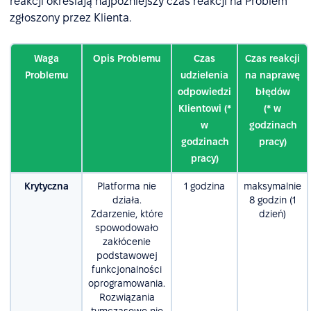
reakcji określają najpóźniejszy czas reakcji na Problem
zgłoszony przez Klienta.
Waga
Opis Problemu
Czas
Czas reakcji
Problemu
udzielenia
na naprawę
odpowiedzi
błędów
Klientowi (*
(* w
w
godzinach
godzinach
pracy)
pracy)
Krytyczna
Platforma nie
1 godzina
maksymalnie
działa.
8 godzin (1
Zdarzenie, które
dzień)
spowodowało
zakłócenie
podstawowej
funkcjonalności
oprogramowania.
Rozwiązania