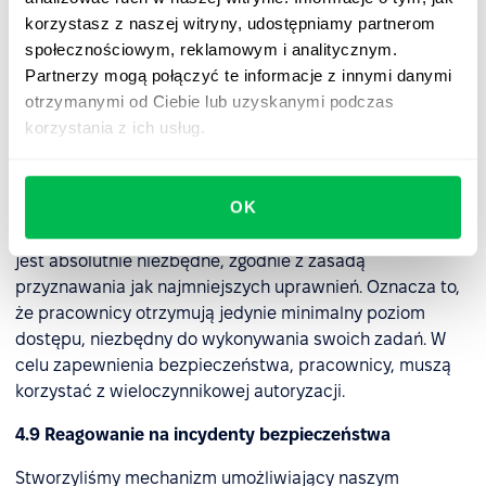
identyfikacji, rozwiązania i minimalizowania skutków
korzystasz z naszej witryny, udostępniamy partnerom
incydentów bezpieczeństwa. Dzięki temu podejściu
społecznościowym, reklamowym i analitycznym.
skutecznie zarządzamy zagrożeniami, naruszeniami i
Partnerzy mogą połączyć te informacje z innymi danymi
innymi problemami związanymi z bezpieczeństwem
otrzymanymi od Ciebie lub uzyskanymi podczas
informacji.
korzystania z ich usług.
4.8 Dostęp logiczny
OK
Dostęp do sieci produkcyjnej PeopleForce jest
ograniczony do osób, którym udostępnienie informacji
jest absolutnie niezbędne, zgodnie z zasadą
przyznawania jak najmniejszych uprawnień. Oznacza to,
że pracownicy otrzymują jedynie minimalny poziom
dostępu, niezbędny do wykonywania swoich zadań. W
celu zapewnienia bezpieczeństwa, pracownicy, muszą
korzystać z wieloczynnikowej autoryzacji.
4.9 Reagowanie na incydenty bezpieczeństwa
Stworzyliśmy mechanizm umożliwiający naszym