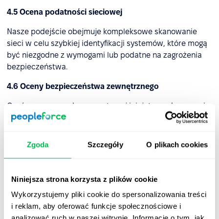
4.5 Ocena podatności sieciowej
Nasze podejście obejmuje kompleksowe skanowanie
sieci w celu szybkiej identyfikacji systemów, które mogą
być niezgodne z wymogami lub podatne na zagrożenia
bezpieczeństwa.
4.6 Oceny bezpieczeństwa zewnętrznego
Oprócz corocznych, wewnętrznej inicjatywy skanowania
i testowania, PeopleForce korzysta z usług zewnętrznych
specjalistów ds. bezpieczeństwa w celu
przeprowadzenia szeroko zakrojonych testów
Zgoda
Szczegóły
O plikach cookies
penetracyjnych, obejmujących zarówno produkcję
PeopleForce, jak i sieci korporacyjne.
Niniejsza strona korzysta z plików cookie
4.7 Zarządzanie incydentami bezpieczeństwa
Wykorzystujemy pliki cookie do spersonalizowania treści
Opracowaliśmy metodyczną strategię, zestaw narzędzi
i reklam, aby oferować funkcje społecznościowe i
oraz zdefiniowany ciąg działań, które stosujemy w celu
analizować ruch w naszej witrynie. Informacje o tym, jak