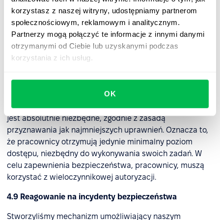
identyfikacji, rozwiązania i minimalizowania skutków
korzystasz z naszej witryny, udostępniamy partnerom
incydentów bezpieczeństwa. Dzięki temu podejściu
społecznościowym, reklamowym i analitycznym.
skutecznie zarządzamy zagrożeniami, naruszeniami i
Partnerzy mogą połączyć te informacje z innymi danymi
innymi problemami związanymi z bezpieczeństwem
otrzymanymi od Ciebie lub uzyskanymi podczas
informacji.
korzystania z ich usług.
4.8 Dostęp logiczny
OK
Dostęp do sieci produkcyjnej PeopleForce jest
ograniczony do osób, którym udostępnienie informacji
jest absolutnie niezbędne, zgodnie z zasadą
przyznawania jak najmniejszych uprawnień. Oznacza to,
że pracownicy otrzymują jedynie minimalny poziom
dostępu, niezbędny do wykonywania swoich zadań. W
celu zapewnienia bezpieczeństwa, pracownicy, muszą
korzystać z wieloczynnikowej autoryzacji.
4.9 Reagowanie na incydenty bezpieczeństwa
Stworzyliśmy mechanizm umożliwiający naszym