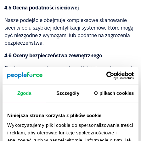
4.5 Ocena podatności sieciowej
Nasze podejście obejmuje kompleksowe skanowanie
sieci w celu szybkiej identyfikacji systemów, które mogą
być niezgodne z wymogami lub podatne na zagrożenia
bezpieczeństwa.
4.6 Oceny bezpieczeństwa zewnętrznego
Oprócz corocznych, wewnętrznej inicjatywy skanowania
i testowania, PeopleForce korzysta z usług zewnętrznych
specjalistów ds. bezpieczeństwa w celu
przeprowadzenia szeroko zakrojonych testów
Zgoda
Szczegóły
O plikach cookies
penetracyjnych, obejmujących zarówno produkcję
PeopleForce, jak i sieci korporacyjne.
Niniejsza strona korzysta z plików cookie
4.7 Zarządzanie incydentami bezpieczeństwa
Wykorzystujemy pliki cookie do spersonalizowania treści
Opracowaliśmy metodyczną strategię, zestaw narzędzi
i reklam, aby oferować funkcje społecznościowe i
oraz zdefiniowany ciąg działań, które stosujemy w celu
analizować ruch w naszej witrynie. Informacje o tym, jak