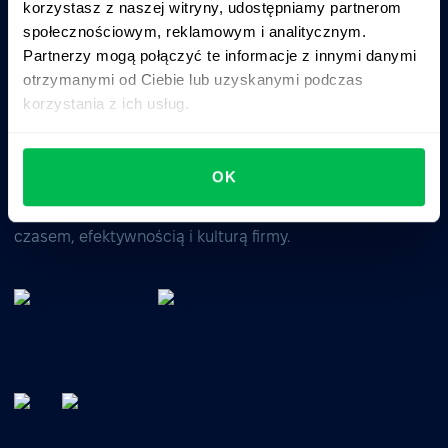
korzystasz z naszej witryny, udostępniamy partnerom
Business driven. People focused.
społecznościowym, reklamowym i analitycznym.
Partnerzy mogą połączyć te informacje z innymi danymi
otrzymanymi od Ciebie lub uzyskanymi podczas
korzystania z ich usług.
OK
System HRM typu All-in-one do zarządzania talentami,
czasem, efektywnością i kulturą firmy.