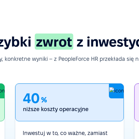
zybki
zwrot
z inwestyc
, konkretne wyniki – z PeopleForce HR przekłada się na
40
%
niższe koszty operacyjne
Inwestuj w to, co ważne, zamiast