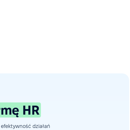
ormę HR
 efektywność działań