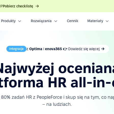
IP
Pobierz checklistę
Produkty
Rozwiązania
Cennik
Materiały
z
Optima
i
enova365 👉
Dowiedz się więcej
Integracje
Najwyżej ocenian
tforma HR all-in
80% zadań HR z PeopleForce i skup się na tym, co 
– na ludziach.