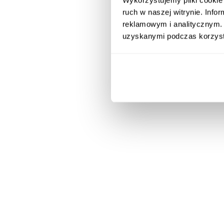
ruch w naszej witrynie. Inf
Od startupów po
reklamowym i analitycznym. 
i złożone proces
uzyskanymi podczas korzysta