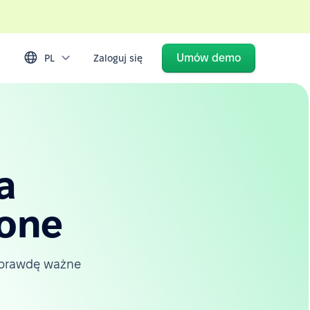
Umów demo
PL
Zaloguj się
a
-one
naprawdę ważne