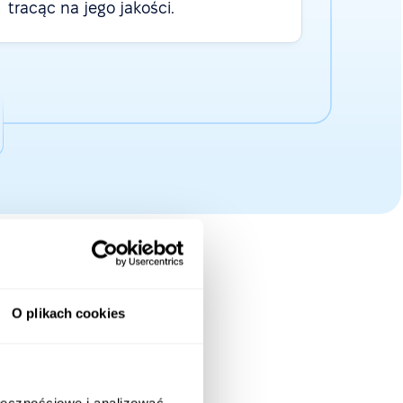
tracąc na jego jakości.
O plikach cookies
0
firm
ołecznościowe i analizować