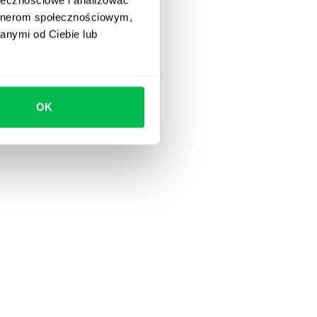
artnerom społecznościowym,
odzienne zadania
anymi od Ciebie lub
 lubią korzystać.
OK