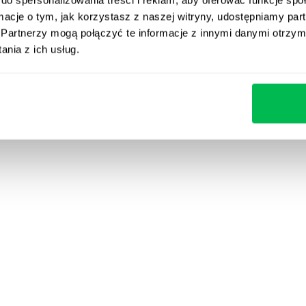
ormacje o tym, jak korzystasz z naszej witryny, udostępniamy p
 stabilne przedsiębiorstwa – PeopleForce upraszcza c
Partnerzy mogą połączyć te informacje z innymi danymi otrzym
y HR, oferując system, z którego pracownicy naprawdę
nia z ich usług.