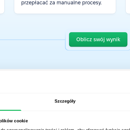
przepłacać za manualne procesy.
Oblicz swój wynik
Szczegóły
ło nam już
ponad 160
 plików cookie
z całego świata
do spersonalizowania treści i reklam, aby oferować funkcje sp