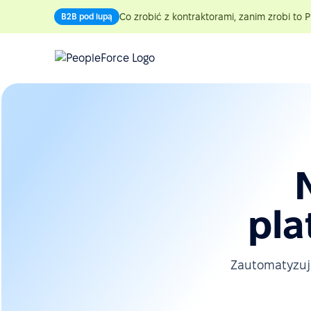
Co zrobić z kontraktorami, zanim zrobi to P
B2B pod lupą
pla
Zautomatyzuj 