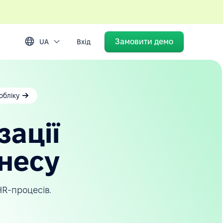
Замовити демо
UA
Вхід
обліку
зації
знесу
HR-процесів.