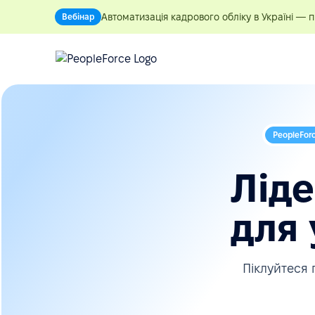
Автоматизація кадрового обліку в Україні — 
Вебінар
PeopleForc
Ліде
для 
Піклуйтеся 