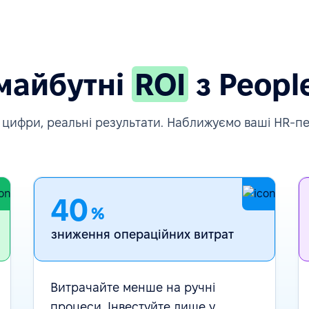
майбутні
ROI
з Peopl
 цифри, реальні результати. Наближуємо ваші HR-п
40
%
зниження операційних витрат
Витрачайте менше на ручні
процеси. Інвестуйте лише у