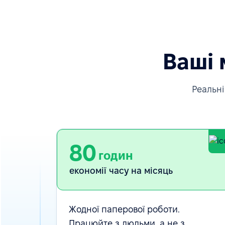
Ваші 
Реальні
80
годин
економії часу на місяць
Жодної паперової роботи.
Працюйте з людьми, а не з