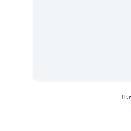
При
Дізнайтеся про реальні результати