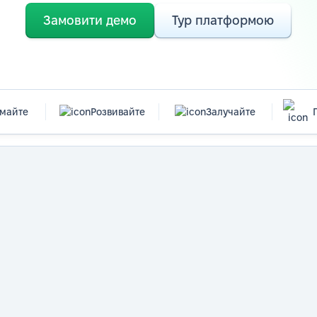
Замовити демо
Тур платформою
майте
Розвивайте
Залучайте