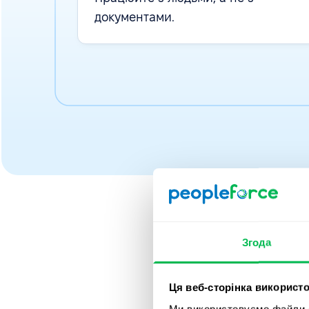
документами.
Згода
Нам 
Ця веб-сторінка використо
Ми використовуємо файли co