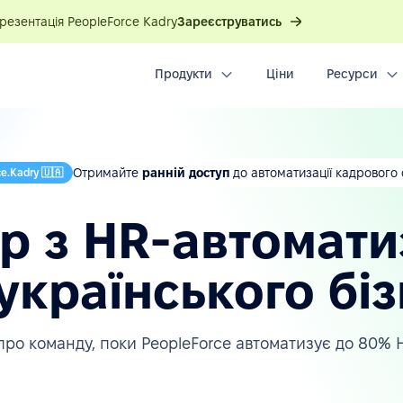
презентація PeopleForce Kadry
Зареєструватись
Продукти
Ціни
Ресурси
Отримайте
ранній доступ
до автоматизації кадрового 
e.Kadry 🇺🇦
р з HR-автомати
українського бі
про команду, поки PeopleForce автоматизує до 80% 