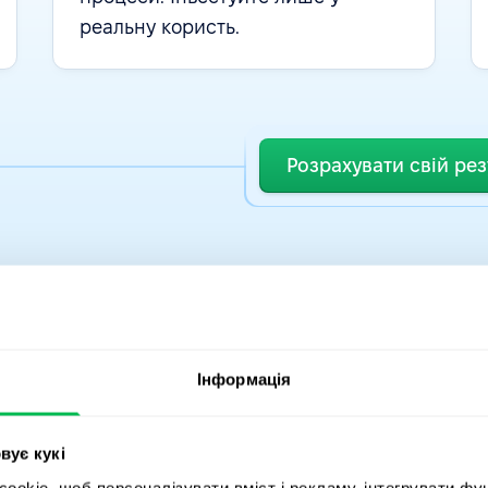
реальну користь.
Розрахувати свій рез
Інформація
довіряють
1600+ ком
вує кукі
okie, щоб персоналізувати вміст і рекламу, інтегрувати фу