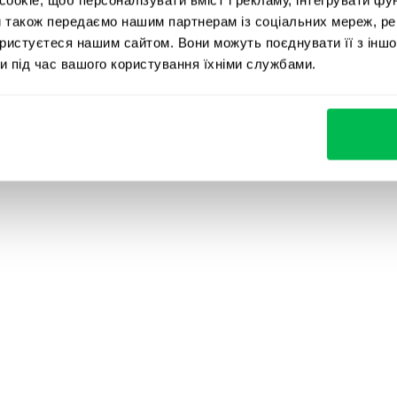
по всьому світу
и також передаємо нашим партнерам із соціальних мереж, ре
ористуєтеся нашим сайтом. Вони можуть поєднувати її з іншо
о корпорацій. PeopleForce спрощує щоденні та складн
и під час вашого користування їхніми службами.
створити систему, яку полюбить ваша команда.