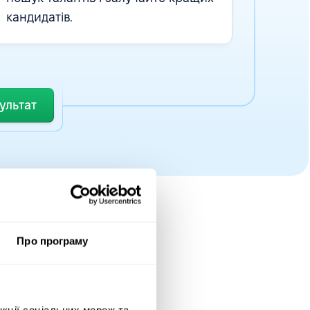
кандидатів.
ультат
Про програму
паній
нкції соціальних мереж та