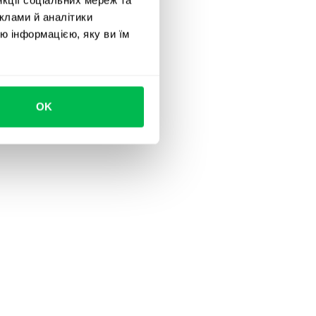
клами й аналітики
ю інформацією, яку ви їм
і HR-задачі, щоб
OK