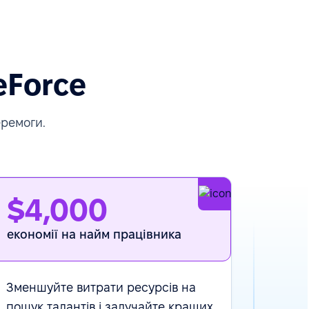
eForce
еремоги.
$4,000
економії на найм працівника
Зменшуйте витрати ресурсів на
пошук талантів і залучайте кращих