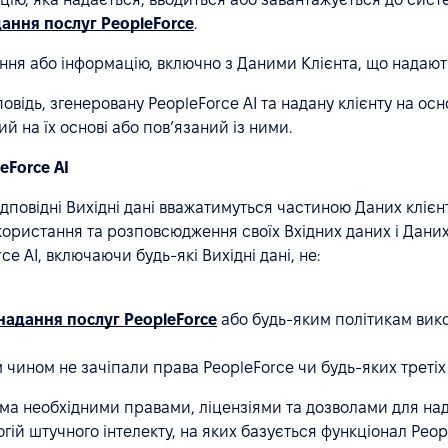
дання послуг PeopleForce
.
ня або інформацію, включно з Даними Клієнта, що надають
відь, згенеровану PeopleForce AI та надану клієнту на осн
й на їх основі або пов’язаний із ними.
leForce AI
ідповідні Вихідні дані вважатимуться частиною Даних клієнт
икористання та розповсюдження своїх Вхідних даних і Даних
ce AI, включаючи будь-які Вихідні дані, не:
 надання послуг PeopleForce
або будь-яким політикам вико
чином не зачіпали права PeopleForce чи будь-яких третіх 
сіма необхідними правами, ліцензіями та дозволами для над
й штучного інтелекту, на яких базується функціонал People