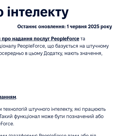
 інтелекту
Останнє оновлення: 1 червня 2025 року
 про надання послуг PeopleForce
та
ціоналу PeopleForce, що базується на штучному
зпосередньо в цьому Додатку, мають значення,
ланням
.
 технологій штучного інтелекту, які працюють
Такий функціонал може бути позначений або
Force.
еми (платформи) PeopleForce вами або від