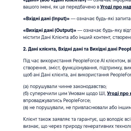
вашого імені, як це передбачено в
Угоді про на
«Вхідні дані (Input)»
— означає будь-які запитан
«Вихідні дані (Output)»
— означає будь-яку відпо
містити Дані Клієнта або інший контент, створени
2. Дані клієнта, Вхідні дані та Вихідні дані Peop
Під час використання PeopleForce AI клієнтом, в
створення, зміст, функціонування, підтримку, в
щоб ані Дані клієнта, ані використання PeopleFor
(а) порушували чинне законодавство;
(б) суперечили цим Умовам щодо ШІ,
Угоді про
впроваджуватись PeopleForce;
(в) не порушували, не привласнювали або іншим 
Клієнт також заявляє та гарантує, що володіє в
визнає, що через природу генеративних технологі