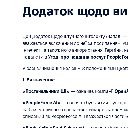
Додаток щодо ви
Цей Додаток щодо штучного інтелекту (надалі —
вважається включеним до неї за посиланням. Ум
інтелекті, а також його використання. Терміни,
надане їм в
Угоді про надання послуг PeopleFo
У разі виникнення колізії між положеннями цьог
1. Визначення:
«Постачальники ШІ»
— означає компанії
OpenA
«PeopleForce AI»
— означає будь-який функціона
на базі машинного навчання з використанням м
описаний як PeopleForce AI і вважається частин
«Дані» (або «Дані Клієнта»)
— означає інформац