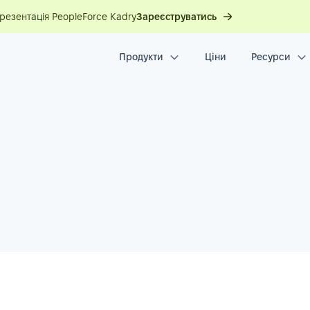
презентація PeopleForce Kadry
Зареєструватись
Продукти
Ціни
Ресурси