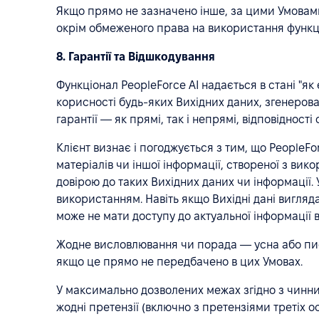
Якщо прямо не зазначено інше, за цими Умовами 
окрім обмеженого права на використання функцій 
8. Гарантії та Відшкодування
Функціонал PeopleForce AI надається в стані "як
корисності будь-яких Вихідних даних, згенерован
гарантії — як прямі, так і непрямі, відповідно
Клієнт визнає і погоджується з тим, що PeopleF
матеріалів чи іншої інформації, створеної з вик
довірою до таких Вихідних даних чи інформації
використанням. Навіть якщо Вихідні дані вигляд
може не мати доступу до актуальної інформації 
Жодне висловлювання чи порада — усна або пис
якщо це прямо не передбачено в цих Умовах.
У максимально дозволених межах згідно з чинним 
жодні претензії (включно з претензіями третіх о