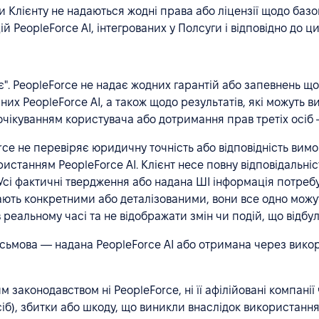
Клієнту не надаються жодні права або ліцензії щодо базов
PeopleForce АІ, інтегрованих у Полсуги і відповідно до ци
 є". PeopleForce не надає жодних гарантій або запевнень що
их PeopleForce AI, а також щодо результатів, які можуть в
сті очікуванням користувача або дотримання прав третіх ос
orce не перевіряє юридичну точність або відповідність вим
ористанням PeopleForce AI. Клієнт несе повну відповідальні
. Усі фактичні твердження або надана ШІ інформація потре
ають конкретними або деталізованими, вони все одно можуть
в реальному часі та не відображати змін чи подій, що відб
ьмова — надана PeopleForce АІ або отримана через викори
законодавством ні PeopleForce, ні її афілійовані компанії
сіб), збитки або шкоду, що виникли внаслідок використання 