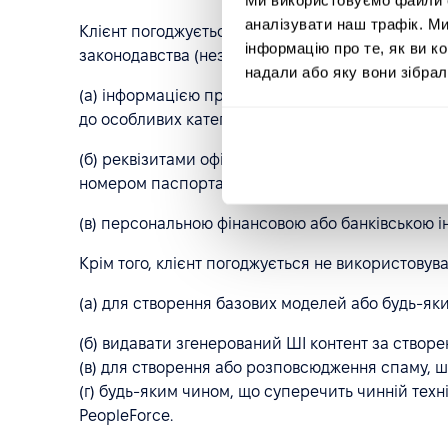
аналізувати наш трафік. М
Клієнт погоджується не надавати жодних Вхідних
інформацію про те, як ви к
законодавства (незалежно від того, було це зро
надали або яку вони зібрал
(а) інформацією про стан здоров’я, що є конфі
до особливих категорій — зокрема, даними про
(б) реквізитами офіційних документів, що посві
номером паспорта, номером ID-картки, закорд
(в) персональною фінансовою або банківською і
Крім того, клієнт погоджується не використовува
(а) для створення базових моделей або будь-як
(б) видавати згенерований ШІ контент за ство
(в) для створення або розповсюдження спаму, 
(г) будь-яким чином, що суперечить чинній те
PeopleForce.