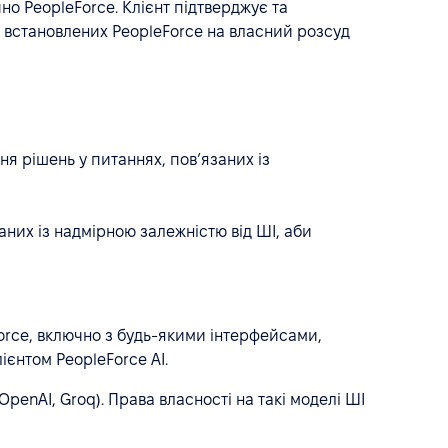
о PeopleForce. Клієнт підтверджує та
, встановлених PeopleForce на власний розсуд
я рішень у питаннях, пов’язаних із
аних із надмірною залежністю від ШІ, аби
orce, включно з будь-якими інтерфейсами,
єнтом PeopleForce AI.
penAI, Groq). Права власності на такі моделі ШІ