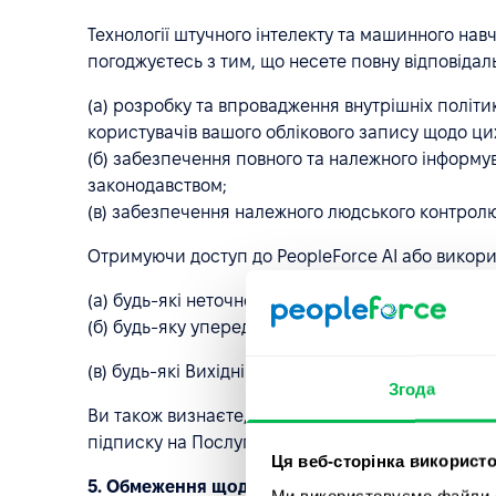
Технології штучного інтелекту та машинного нав
погоджуєтесь з тим, що несете повну відповідаль
(а) розробку та впровадження внутрішніх політи
користувачів вашого облікового запису щодо цих
(б) забезпечення повного та належного інформу
законодавством;
(в) забезпечення належного людського контролю
Отримуючи доступ до PeopleForce AI або викорис
(a) будь-які неточності, упущення або помилки 
(б) будь-яку упередженість, необ'єктивність а
(в) будь-які Вихідні дані, які можуть сприймати
Згода
Ви також визнаєте, що PeopleForce AI є необов
підписку на Послуги відповідно до умов
Угоди п
Ця веб-сторінка використо
5. Обмеження щодо використання PeopleForce
Ми використовуємо файли co