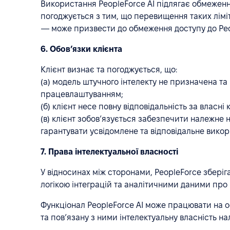
Використання PeopleForce AI підлягає обмеженн
погоджується з тим, що перевищення таких лімі
— може призвести до обмеження доступу до Peop
6. Обов’язки клієнта
Клієнт визнає та погоджується, що:
(a) модель штучного інтелекту не призначена та
працевлаштуванням;
(б) клієнт несе повну відповідальність за власні
(в) клієнт зобов’язується забезпечити належне 
гарантувати усвідомлене та відповідальне викор
7. Права інтелектуальної власності
У відносинах між сторонами, PeopleForce збері
логікою інтеграцій та аналітичними даними про 
Функціонал PeopleForce AI може працювати на ос
та пов’язану з ними інтелектуальну власність н