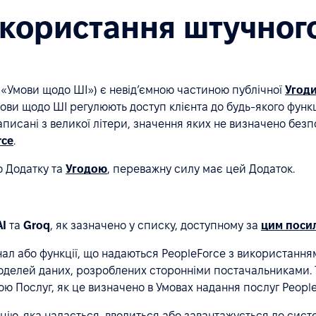
користання штучного
 «Умови щодо ШІ») є невід’ємною частиною публічної
Угоди
ови щодо ШІ регулюють доступ клієнта до будь-якого функ
 написані з великої літери, значення яких не визначено бе
rce
.
о Додатку та
Угодою
, переважну силу має цей Додаток.
I
та
Groq
, як зазначено у списку, доступному за
цим поси
л або функції, що надаються PeopleForce з використанням
оделей даних, розроблених сторонніми постачальниками. 
ою Послуг, як це визначено в Умовах надання послуг People
ію, яка надається, вводиться або завантажується до сист