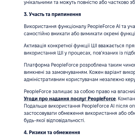
унікальними та можуть повністю або частково з
3. Участь та припинення
Використання функціоналу PeopleForce AI та уча
самостійно вмикати або вимикати окремі функці
Активація конкретної функції ШІ вважається пр
використання ШІ у процесах, пов’язаних із під
Платформа PeopleForce розроблена таким чином, 
вимкнені за замовчуванням. Кожен варіант вико
адміністративним користувачам незалежно керу
PeopleForce залишає за собою право на власний
Угоди про надання послуг PeopleForce
. Компан
Подальше використання PeopleForce AI після оп
застосовувати обмеження використання або обм
будь-якої відповідальності.
4. Ризики та обмеження