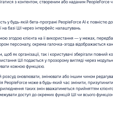
бігатися з контентом, створеним або наданим PeopleForce 
сть у будь-якій бета-програмі PeopleForce AI є повністю 
ї на базі ШІ через інтерфейс налаштувань.
ямою згодою клієнта на її використання — у межах, перед
бором персоналу, окрема галочка-згода відображається кан
щоб як організації, так і користувачі зберігали повний ко
ристання ШІ подається у прозорому вигляді через модуль
вати кожною функцією.
 розсуд оновлювати, змінювати або іншим чином редагувати
ія PeopleForce може в будь-який час змінити, призупинити
рилюднення таких змін вважатиметься прийняттям клієнтом
ежувати доступ до окремих функцій ШІ чи всього функціон