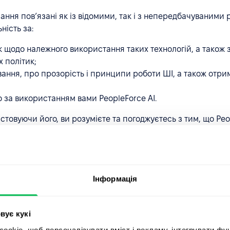
чання пов’язані як із відомими, так і з непередбачуваним
ність за:
к щодо належного використання таких технологій, а також 
 політик;
вання, про прозорість і принципи роботи ШІ, а також отри
 за використанням вами PeopleForce AI.
товуючи його, ви розумієте та погоджуєтесь з тим, що Peop
у згенерованих ШІ Вихідних даних;
бо обмеження, притаманні базовим моделям чи наборам дани
ся як небезпечні, шкідливі, образливі або іншим чином непр
Інформація
’язковим компонентом Послуг і що ви можете припинити йо
ро надання послуг PeopleForce
.
вує кукі
 AI
okie, щоб персоналізувати вміст і рекламу, інтегрувати фу