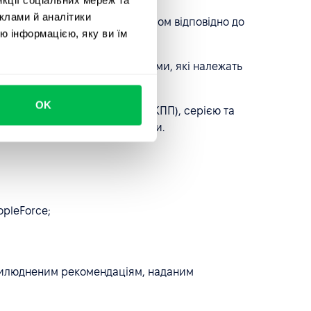
клами й аналітики
нформацію з обмеженим доступом відповідно до
ю інформацією, яку ви їм
ся:
удь-якими персональними даними, які належать
OK
артки платника податків (РНОКПП), серією та
виданими державними органами.
opleForce;
прилюдненим рекомендаціям, наданим