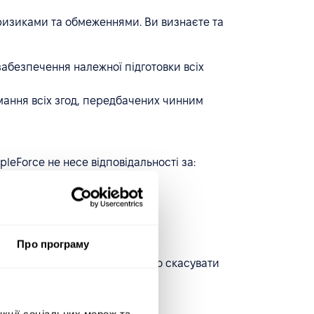
и ризиками та обмеженнями. Ви визнаєте та
забезпечення належної підготовки всіх
мання всіх згод, передбачених чинним
leForce не несе відповідальності за:
х;
ийнятні.
Про програму
го використання будь-коли або скасувати
нкції соціальних мереж та