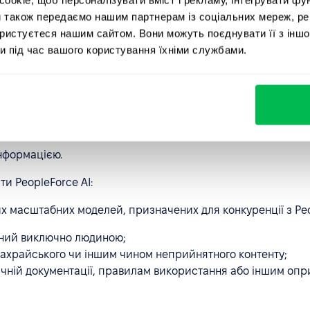
и також передаємо нашим партнерам із соціальних мереж, ре
 даних до PeopleForce AI, що містять конфіденційну або і
ористуєтеся нашим сайтом. Вони можуть поєднувати її з іншо
блено свідомо чи випадково). Це включає, але не обмежуєть
и під час вашого користування їхніми службами.
денційною відповідно до чинного законодавства, а також б
 здоров’я, генетичними або біометричними даними.
дчують особу, зокрема: реєстраційним номером облікової к
онного паспорта або іншими ідентифікаційними даними, 
нформацією.
ти PeopleForce AI:
их масштабних моделей, призначених для конкуренції з Pe
рений виключно людиною;
шахрайського чи іншим чином неприйнятного контенту;
хнічній документації, правилам використання або іншим о