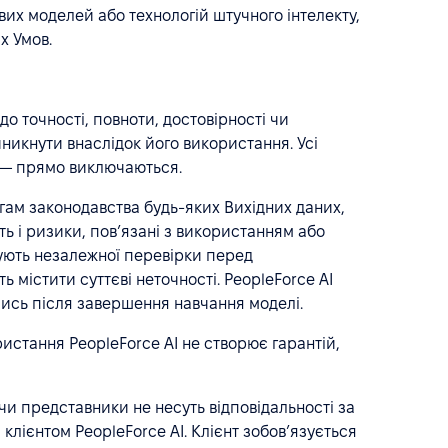
их моделей або технологій штучного інтелекту,
х Умов.
до точності, повноти, достовірності чи
иникнути внаслідок його використання. Усі
іб — прямо виключаються.
огам законодавства будь-яких Вихідних даних,
сть і ризики, пов’язані з використанням або
бують незалежної перевірки перед
 містити суттєві неточності. PeopleForce AI
улись після завершення навчання моделі.
стання PeopleForce AI не створює гарантій,
 чи представники не несуть відповідальності за
клієнтом PeopleForce AI. Клієнт зобов’язується