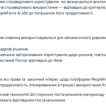
ям справедливого користування, які визначаються виключн
тів справедливого використання — відповідно до критеріїв
leForce AI або до погіршення його продуктивності.
 не повинна використовуватися для автоматичного ухваленн
 кадрові рішення;
навчання авторизованих користувачів щодо ризиків, пов’яз
истання Послуг відповідно до Умов.
гає всі права та законний інтерес щодо платформи PeopleF
продуктивність, згенерованими в процесі використання Клі
нові технологій ШІ сторонніх постачальників (наприклад, O
алежать відповідним постачальникам.