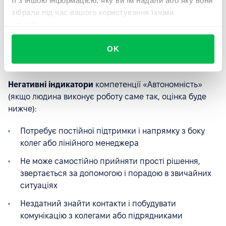
її з іншою інформацією, яку ви їм надали або яку вони
колегами, підрядниками та іншими
зібрали під час вашого користування їхніми
співробітниками сам, без нагадувань
службами.
Вміє встановлювати зв'язки і делегувати обов'язки
самостійно, для якнайшвидшого виконання
OK
завдання і т. д.
Негативні індикатори
компетенції «Автономність»
(якщо людина виконує роботу саме так, оцінка буде
нижче):
Потребує постійної підтримки і напрямку з боку
колег або лінійного менеджера
Не може самостійно прийняти прості рішення,
звертається за допомогою і порадою в звичайних
ситуаціях
Нездатний знайти контакти і побудувати
комунікацію з колегами або підрядниками