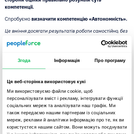
компетенції.
Спробуємо
визначити компетенцію
«Автономність».
Це вміння досягати результатів роботи самостійно, без
допомоги колег або менеджерів, розробляти план
виконання завдання і слідувати йому без сторонньої
оцінки і вказівок. Здатність діяти незалежно і приймати
рішення, усвідомлюючи свою відповідальність
.
Згода
Інформація
Про програму
Позитивні індикатори
компетенції «Автономність»
(якщо людина відповідає їм, оцінка буде вище):
Ця веб-сторінка використовує кукі
Ми використовуємо файли cookie, щоб
Будує план по задачах самостійно, не чекає
персоналізувати вміст і рекламу, інтегрувати функції
вказівок лінійного керівника
соціальних мереж та аналізувати наш трафік. Ми
Вміє знаходити вихід із ситуації без допомоги
також передаємо нашим партнерам із соціальних
колег або менеджера
мереж, реклами й аналітики інформацію про те, як ви
користуєтеся нашим сайтом. Вони можуть поєднувати
Може знаходити контакти і будувати комунікацію з