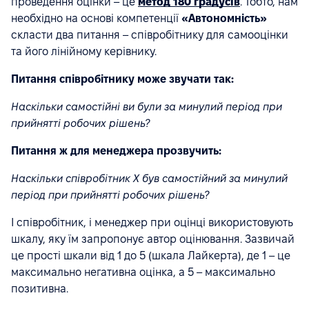
проведення оцінки – це
метод 180 градусів
. Тобто, нам
необхідно на основі компетенції
«Автономність»
скласти два питання – співробітнику для самооцінки
та його лінійному керівнику.
Питання співробітнику може звучати так:
Наскільки самостійні ви були за минулий період при
прийнятті робочих рішень?
Питання ж для менеджера прозвучить:
Наскільки співробітник Х був самостійний за минулий
період при прийнятті робочих рішень?
І співробітник, і менеджер при оцінці використовують
шкалу, яку їм запропонує автор оцінювання. Зазвичай
це прості шкали від 1 до 5 (шкала Лайкерта), де 1 – це
максимально негативна оцінка, а 5 – максимально
позитивна.