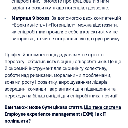
співробітник, і зможете пропрацювати з ним
варіанти розвитку, якщо потенціал дозволяє.
Матриця 9 boxes
. За допомогою двох компетенцій
«Ефективність» і «Потенціал», можна відстежити,
як співробітник проявляє себе в колективі, чи не
вигорів він, та чи не потрапляє він до груп ризику .
Професійні компетенції дадуть вам не просто
перевагу і об'єктивність в оцінці співробітників. Це ще
й окремий інструмент для скринінгу колективу,
роботи над ризиками, моральними проблемами,
зонами росту і розвитку, вирощуванням лідерів
всередині команди і варіантами для підвищення та
переходу на більш вигідні для співробітника позиції.
Вам також може бути цікава стаття
:
Що таке система
Employee experience management (EXM) і як її
поліпшити?