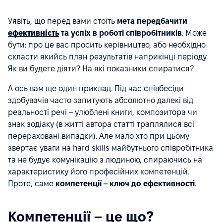
Уявіть, що перед вами стоїть
мета передбачити
ефективність
та успіх в роботі співробітників
. Може
бути: про це вас просить керівництво, або необхідно
скласти якийсь план результатів наприкінці періоду.
Як ви будете діяти? На які показники спиратися?
А ось вам ще один приклад. Під час співбесіди
здобувачів часто запитують абсолютно далекі від
реальності речі – улюблені книги, композитора чи
знак зодіаку (в житті автора статті траплялися всі
перераховані випадки). Але мало хто при цьому
звертає уваги на hard skills майбутнього співробітника
та не будує комунікацію з людиною, спираючись на
характеристику його професійних компетенцій.
Проте, саме
компетенції – ключ до ефективності
.
Компетенції – це що?