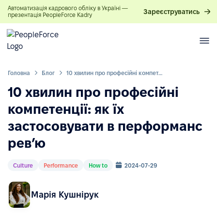
Автоматизація кадрового обліку в Україні —
Зареєструватись
презентація PeopleForce Kadry
Головна
Блог
10 хвилин про професійні компетенції: як їх застосовувати в перформанс ревʼю
10 хвилин про професійні
компетенції: як їх
застосовувати в перформанс
ревʼю
Culture
Performance
How to
2024-07-29
Марія Кушнірук