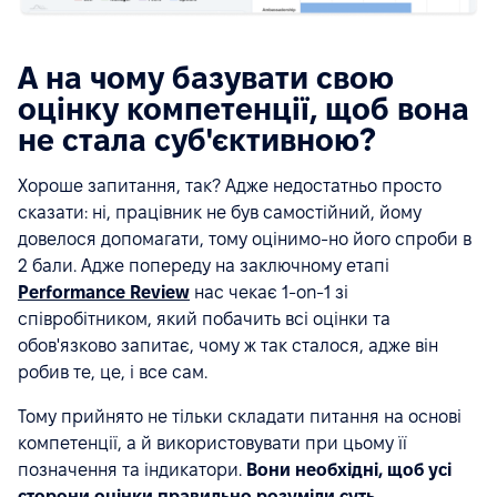
А на чому базувати свою
оцінку компетенції, щоб вона
не стала суб'єктивною?
Хороше запитання, так? Адже недостатньо просто
сказати: ні, працівник не був самостійний, йому
довелося допомагати, тому оцінимо-но його спроби в
2 бали. Адже попереду на заключному етапі
Performance Review
нас чекає 1-on-1 зі
співробітником, який побачить всі оцінки та
обов'язково запитає, чому ж так сталося, адже він
робив те, це, і все сам.
Тому прийнято не тільки складати питання на основі
компетенції, а й використовувати при цьому її
позначення та індикатори.
Вони необхідні, щоб усі
сторони оцінки правильно розуміли суть