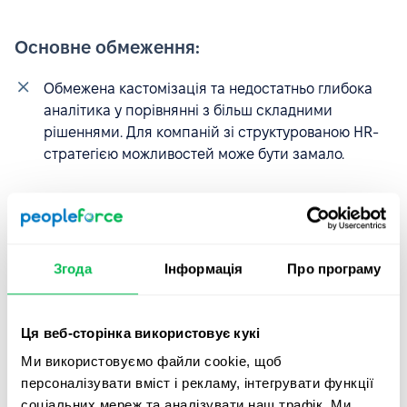
Основне обмеження:
Обмежена кастомізація та недостатньо глибока
аналітика у порівнянні з більш складними
рішеннями. Для компаній зі структурованою HR-
стратегією можливостей може бути замало.
Ціна:
Від $4.50 на користувача на місяць.
Згода
Інформація
Про програму
4. Personio
Ця веб-сторінка використовує кукі
Personio
— популярна HRM-платформа в Європі, що
Ми використовуємо файли cookie, щоб
найкраще підходить малим та середнім компаніям,
персоналізувати вміст і рекламу, інтегрувати функції
яким потрібна HR- та рекрутингова система в одному
соціальних мереж та аналізувати наш трафік. Ми