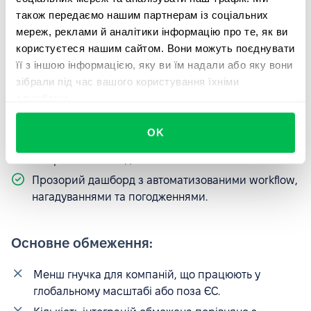
рішенні.
також передаємо нашим партнерам із соціальних
мереж, реклами й аналітики інформацію про те, як ви
користуєтеся нашим сайтом. Вони можуть поєднувати
Переваги:
її з іншою інформацією, яку ви їм надали або яку вони
зібрали під час вашого користування їхніми
Створена з урахуванням європейських стандартів
службами.
HR, таких як GDPR та локальне законодавство.
Сильні можливості рекрутингу та ATS.
OK
Містить performance-менеджмент і базу даних
співробітників в одній системі.
Прозорий дашборд з автоматизованими workflow,
нагадуваннями та погодженнями.
Основне обмеження:
Менш гнучка для компаній, що працюють у
глобальному масштабі або поза ЄС.