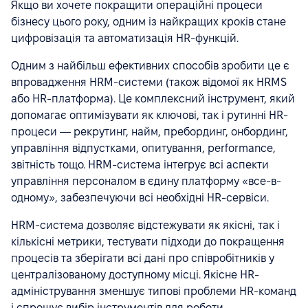
Якщо ви хочете покращити операційні процеси
бізнесу цього року, одним із найкращих кроків стане
цифровізація та автоматизація HR-функцій.
Одним з найбільш ефективних способів зробити це є
впровадження HRM-системи (також відомої як HRMS
або HR-платформа). Це комплексний інструмент, який
допомагає оптимізувати як ключові, так і рутинні HR-
процеси — рекрутинг, найм, пребординг, онбординг,
управління відпустками, опитування, performance,
звітність тощо. HRM-система інтегрує всі аспекти
управління персоналом в єдину платформу «все-в-
одному», забезпечуючи всі необхідні HR-сервіси.
HRM-система дозволяє відстежувати як якісні, так і
кількісні метрики, тестувати підходи до покращення
процесів та зберігати всі дані про співробітників у
централізованому доступному місці. Якісне HR-
адміністрування зменшує типові проблеми HR-команд
і спрощує вибір інструментів для роботи.