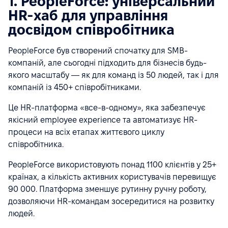
1. PeopleForce: універсальний
HR-хаб для управління
досвідом співробітника
PeopleForce був створений спочатку для SMB-
компаній, але сьогодні підходить для бізнесів будь-
якого масштабу — як для команд із 50 людей, так і для
компаній із 450+ співробітниками.
Це HR-платформа «все-в-одному», яка забезпечує
якісний employee experience та автоматизує HR-
процеси на всіх етапах життєвого циклу
співробітника.
PeopleForce використовують понад 1100 клієнтів у 25+
країнах, а кількість активних користувачів перевищує
90 000. Платформа зменшує рутинну ручну роботу,
дозволяючи HR-командам зосередитися на розвитку
людей.