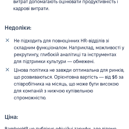
витрат допомагають оцінювати продуктивність і
кадрові витрати.
Недоліки:
Не підходить для повноцінних HR-відділів зі
складним функціоналом. Наприклад, можливості у
рекрутингу, глибокій аналітиці та інструментах
для підтримки культури — обмежені.
Цінова політика не завжди оптимальна для ринків,
що розвиваються. Орієнтовна вартість — від $6 за
співробітника на місяць, що може бути високою
для компаній з нижчою купівельною
спроможністю.
Ціна:
BambooHR не публікує офіційні тарифи, але відомо,