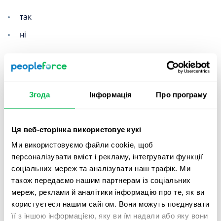
так
ні
6. Як ви вважаєте, чого не вистачає в корпоративній
культурі чи бізнес-процесах нашої організації і що
слід змінити, покращити?
Згода
Інформація
Про програму
Постановлення чітких завдань
Впорядкувати робочі процеси
Ця веб-сторінка використовує кукі
Отримання зворотного зв'язку частіше
Ми використовуємо файли cookie, щоб
персоналізувати вміст і рекламу, інтегрувати функції
Комунікація у команді
соціальних мереж та аналізувати наш трафік. Ми
Інше.
також передаємо нашим партнерам із соціальних
мереж, реклами й аналітики інформацію про те, як ви
користуєтеся нашим сайтом. Вони можуть поєднувати
7. Як би ви оцінили ступінь розуміння цілей, цінностей,
її з іншою інформацією, яку ви їм надали або яку вони
місії компанії? (де 1 - не розумію, 5 - розумію частково,