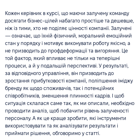
Кожен керівник в курсі, що маючи залучену команду
досягати бізнес-цілей набагато простіше та дешевше,
ніж із тими, хто не поділяє цінності компанії. Залучені
— означає, що їхній фізичний, моральний емоційний
стан у порядку і мотивує виконувати роботу якісно, а
не призводить до профдеформації та вигоряння. Це
той фактор, який впливає не тільки на теперішні
процеси, а й у подальшій перспективі. У результаті,
за відповідного управління, він призводить до
зростання прибутковості компанії, поліпшення іміджу
бренду як щодо споживачів, так і потенційних
співробітників, зменшення плинності кадрів. І щоб
ситуація склалася саме так, як ми описали, необхідно
проводити аналіз, щоб побачити рівень залученості
персоналу. А як це краще зробити, які інструменти
використовувати та як аналізувати результати і
приймати рішення, обговоримо у статті.