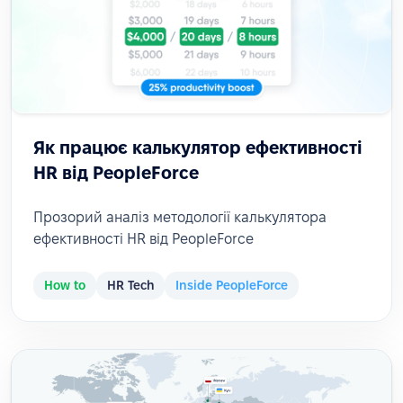
Як працює калькулятор ефективності
HR від PeopleForce
Прозорий аналіз методології калькулятора
ефективності HR від PeopleForce
How to
HR Tech
Inside PeopleForce