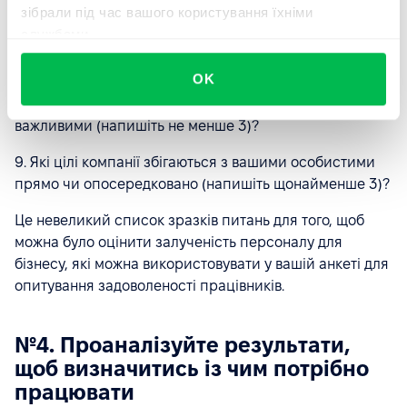
зібрали під час вашого користування їхніми
10 - мені все зрозуміло)
службами.
OK
8. Які цінності компанії для вас є найближчими та
важливими (напишіть не менше 3)?
9. Які цілі компанії збігаються з вашими особистими
прямо чи опосередковано (напишіть щонайменше 3)?
Це невеликий список зразків питань для того, щоб
можна було оцінити залученість персоналу для
бізнесу, які можна використовувати у вашій анкеті для
опитування задоволеності працівників.
№4. Проаналізуйте результати,
щоб визначитись із чим потрібно
працювати