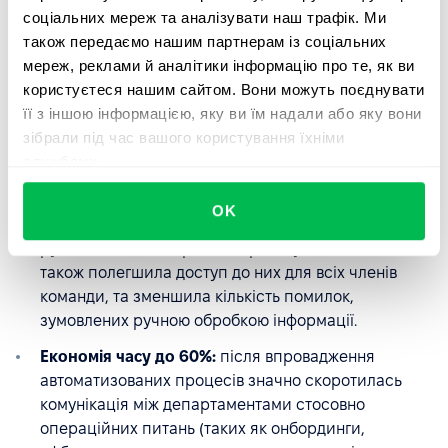
соціальних мереж та аналізувати наш трафік. Ми
також передаємо нашим партнерам із соціальних
мереж, реклами й аналітики інформацію про те, як ви
Ключові результати
користуєтеся нашим сайтом. Вони можуть поєднувати
впровадження PeopleForce
її з іншою інформацією, яку ви їм надали або яку вони
зібрали під час вашого користування їхніми
Загалом, в результаті інтеграції платформи, YouScan
службами.
досягла таких результатів:
OK
Прозорі та ефективні HR процеси:
автоматизація
рутинних задач спростила роботу з даними, а
також полегшила доступ до них для всіх членів
команди, та зменшила кількість помилок,
зумовлених ручною обробкою інформації.
Економія часу до 60%:
після впровадження
автоматизованих процесів значно скоротилась
комунікація між департаментами стосовно
операційних питань (таких як онбординги,