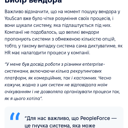
Важливо відзначити, що на момент пошуку вендора у
YouScan вже було чітке розуміння своїх процесів, і
вони шукали систему, яка підлаштується під них.
Компанії не подобалось, що великі вендори
пропонують системи з обмеженою кількістю опцій,
тобто, у такому випадку система сама диктуватиме, як
HR має налагодити процеси у компанії.
“У мене був досвід роботи з різними enterprise-
системами, включаючи кілька рекрутингових
платформ, як комерційних, так і кастомних. Чесно
кажучи, жодна з цих систем не відповідала моїм
очікуванням і не дозволяла організувати процеси так,
як я цього хотіла”.
“Для нас важливо, що PeopleForce —
це гнучка система, яка може