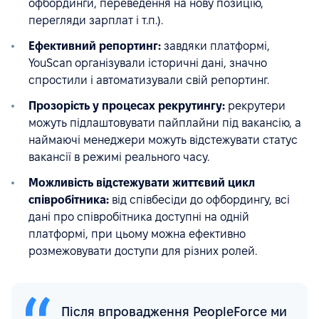
офбординги, переведення на нову позицію,
перегляди зарплат і т.п.).
Ефективний репортинг:
завдяки платформі,
YouScan oрганізували історичні дані, значно
спростили і автоматизували свій репортинг.
Прозорість у процесах рекрутингу:
рекрутери
можуть підлаштовувати пайплайни під вакансію, а
наймаючі менеджери можуть відстежувати статус
вакансії в режимі реального часу.
Можливість відстежувати життєвий цикл
співробітника:
від співбесіди до офбордингу, всі
дані про співробітника доступні на одній
платформі, при цьому можна ефективно
розмежовувати доступи для різних ролей.
Після впровадження PeopleForce ми