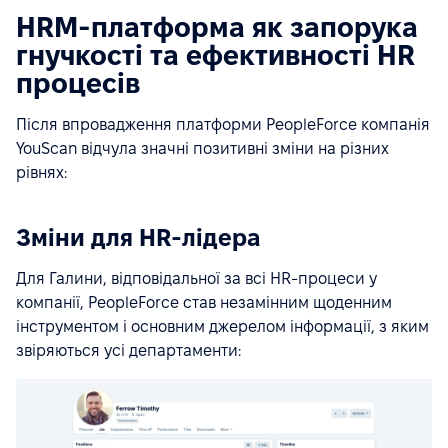
HRM-платформа як запорука
гнучкості та ефективності HR
процесів
Після впровадження платформи PeopleForce компанія
YouScan відчула значні позитивні зміни на різних
рівнях:
Зміни для HR-лідера
Для Галини, відповідальної за всі HR-процеси у
компанії, PeopleForce став незамінним щоденним
інструментом і основним джерелом інформації, з яким
звіряються усі департаменти: