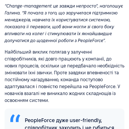
“Change-management це завжди непросто”, наголошує
Галина. “Я почала з того, що заручилася підтримкою
менеджерів, навчила їх користуватися системою,
показала її переваги, щоб вони могли зі свого боку
впливати на колег і стимулювати їх якнайшвидше
долучатися до щоденної роботи з PeopleForce”.
Найбільший виклик полягав у залученні
співробітників, які довго працюють у компанії, до
нових процесів, оскільки це передбачало необхідність
змінювати їхні звички. Проте завдяки впевненості та
постійному нагадуванню, команда поступово
адаптувалася і повністю перейшла на PeopleForce. У
новачків взагалі не виникало жодних складнощів із
освоєнням системи.
PeopleForce дуже user-friendly,
співробітник заходить і не губиться,