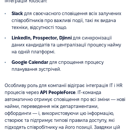
інтеграцій YouScan:
Slack
для своєчасного сповіщення всіх залучених
співробітників про важливі події, такі як видача
техніки, відсутності тощо.
LinkedIn, Prospector, Djinni
для синхронізації
даних кандидатів та централізації процесу найму
на одній платформі.
Google Calendar
для спрощення процесу
планування зустрічей.
Особливу роль для компанії відіграє інтеграція IT і HR
процесів через
API PeopleForce
. IT-команда
автоматично отримує сповіщення про всі зміни — нові
найми, переведення між департаментами,
офбординги — і, використовуючи цю інформацію,
створює та підтримує типові правила доступу, які
підходять співробітнику на його позиції. Завдяки цій