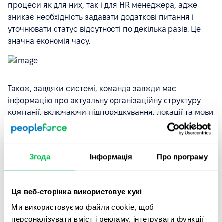
процеси як для них, так і для HR менеджера, адже
зникає необхідність задавати додаткові питання і
уточнювати статус відсутності по декілька разів. Це
значна економія часу.
Також, завдяки системі, команда завжди має
інформацію про актуальну організаційну структуру
компанії, включаючи підпорядкування, локації та мови
спілкування, що особливо актуально для
мультинаціональної команди YouScan. А календар дає
можливість відслідковувати усі події в команді:
Згода
Інформація
Про програму
відпустки, дні народження, річниці.
Відкрийте переваги HR автоматизації для вашої
Ця веб-сторінка використовує кукі
команди
Ми використовуємо файли cookie, щоб
Замовити демо
персоналізувати вміст і рекламу, інтегрувати функції