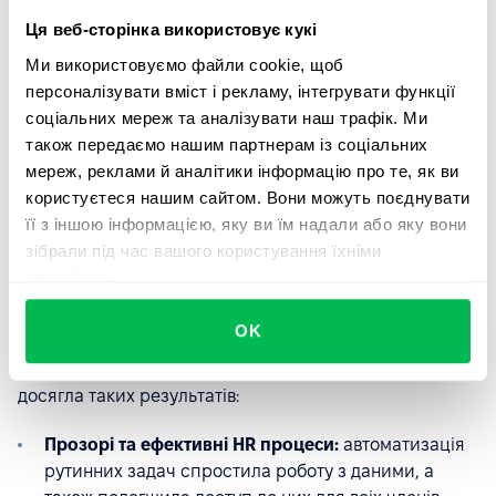
мультинаціональної команди YouScan. А календар дає
Ця веб-сторінка використовує кукі
можливість відслідковувати усі події в команді:
відпустки, дні народження, річниці.
Ми використовуємо файли cookie, щоб
персоналізувати вміст і рекламу, інтегрувати функції
соціальних мереж та аналізувати наш трафік. Ми
Відкрийте переваги HR автоматизації для вашої
також передаємо нашим партнерам із соціальних
команди
мереж, реклами й аналітики інформацію про те, як ви
Замовити демо
користуєтеся нашим сайтом. Вони можуть поєднувати
її з іншою інформацією, яку ви їм надали або яку вони
зібрали під час вашого користування їхніми
службами.
Ключові результати
впровадження PeopleForce
OK
Загалом, в результаті інтеграції платформи, YouScan
досягла таких результатів:
Прозорі та ефективні HR процеси:
автоматизація
рутинних задач спростила роботу з даними, а