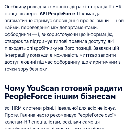
Особливу роль для компанії відіграє інтеграція IT і HR
процесів через
API PeopleForce
. IT-команда
автоматично отримує сповіщення про всі зміни — нові
найми, переведення між департаментами,
офбординги — і, використовуючи цю інформацію,
створює та підтримує типові правила доступу, які
підходять співробітнику на його позиції. Завдяки цій
інтеграції у команди є можливість миттєво закрити
доступ людині під час офбордингу, що є критичним з
точки зору безпеки.
Чому YouScan готовий радити
PeopleForce іншим бізнесам
Усі HRM системи різні, і ідеальної для всіх не існує.
Проте, Галина часто рекомендує PeopleForce своїм
колегам-HR спеціалістам, оскільки саме ця
платформа ідеально підходить тим, хто цінує: