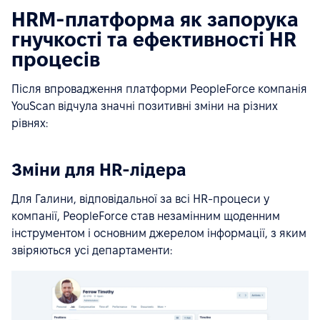
HRM-платформа як запорука
гнучкості та ефективності HR
процесів
Після впровадження платформи PeopleForce компанія
YouScan відчула значні позитивні зміни на різних
рівнях:
Зміни для HR-лідера
Для Галини, відповідальної за всі HR-процеси у
компанії, PeopleForce став незамінним щоденним
інструментом і основним джерелом інформації, з яким
звіряються усі департаменти: