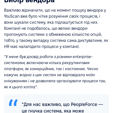
Важливо відзначити, що на момент пошуку вендора у
YouScan вже було чітке розуміння своїх процесів, і
вони шукали систему, яка підлаштується під них.
Компанії не подобалось, що великі вендори
пропонують системи з обмеженою кількістю опцій,
тобто, у такому випадку система сама диктуватиме, як
HR має налагодити процеси у компанії.
“У мене був досвід роботи з різними enterprise-
системами, включаючи кілька рекрутингових
платформ, як комерційних, так і кастомних. Чесно
кажучи, жодна з цих систем не відповідала моїм
очікуванням і не дозволяла організувати процеси так,
як я цього хотіла”.
“Для нас важливо, що PeopleForce —
це гнучка система, яка може