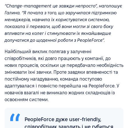
“Change-management це завжди непросто”, наголошує
Галина. “Я почала з того, що заручилася підтримкою
менеджерів, навчила їх користуватися системою,
показала її переваги, щоб вони могли зі свого боку
впливати на колег і стимулювати їх якнайшвидше
долучатися до щоденної роботи з PeopleForce”.
Найбільший виклик полягав у залученні
співробітників, які довго працюють у компанії, до
нових процесів, оскільки це передбачало необхідність
змінювати їхні звички. Проте завдяки впевненості та
постійному нагадуванню, команда поступово
адаптувалася і повністю перейшла на PeopleForce. У
новачків взагалі не виникало жодних складнощів із
освоєнням системи.
PeopleForce дуже user-friendly,
співробітник заходить і не губиться,