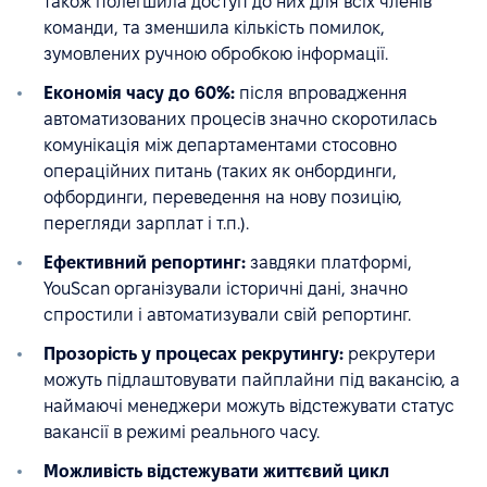
також полегшила доступ до них для всіх членів
команди, та зменшила кількість помилок,
зумовлених ручною обробкою інформації.
Економія часу до 60%:
після впровадження
автоматизованих процесів значно скоротилась
комунікація між департаментами стосовно
операційних питань (таких як онбординги,
офбординги, переведення на нову позицію,
перегляди зарплат і т.п.).
Ефективний репортинг:
завдяки платформі,
YouScan oрганізували історичні дані, значно
спростили і автоматизували свій репортинг.
Прозорість у процесах рекрутингу:
рекрутери
можуть підлаштовувати пайплайни під вакансію, а
наймаючі менеджери можуть відстежувати статус
вакансії в режимі реального часу.
Можливість відстежувати життєвий цикл