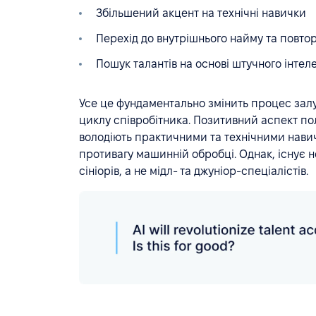
Збільшений акцент на технічні навички
Перехід до внутрішнього найму та повто
Пошук талантів на основі штучного інтел
Усе це фундаментально змінить процес залу
циклу співробітника. Позитивний аспект пол
володіють практичними та технічними нави
противагу машинній обробці. Однак, існує н
сініорів, а не мідл- та джуніор-спеціалістів.