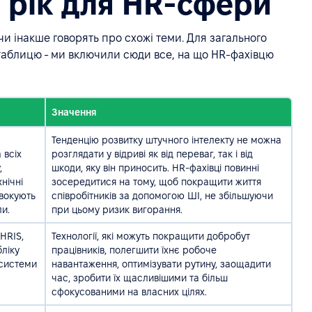
 рік для HR-сфери
 чи інакше говорять про схожі теми. Для загального
таблицю - ми включили сюди все, на що HR-фахівцю
Значення
Тенденцію розвитку штучного інтелекту не можна
 всіх
розглядати у відриві як від переваг, так і від
,
шкоди, яку він приносить. HR-фахівці повинні
нічні
зосередитися на тому, щоб покращити життя
овокують
співробітників за допомогою ШІ, не збільшуючи
и.
при цьому ризик вигорання.
HRIS,
Технології, які можуть покращити добробут
ліку
працівників, полегшити їхнє робоче
 системи
навантаження, оптимізувати рутину, заощадити
час, зробити їх щасливішими та більш
сфокусованими на власних цілях.