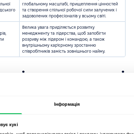
льної
глобальному масштабі, прищеплення цінностей
юдського
та створення спільної робочої сили залучених і
задоволених професіоналів у всьому світі.
Велика увага приділяється розвитку
рів,
менеджменту та лідерства, щоб запобігти
ли
розриву між лідером і командою, а також
внутрішньому кар'єрному зростанню
співробітників замість зовнішнього найму.
ти і використати ці
боті?
вані на людину? Епоха досягнення будь-чого будь-
Інформація
ьте на будь-яку з перерахованих тенденцій. Ми
юдям і добробуту співробітників, побудові та
вує кукі
жною людиною задля загального покращення команди.
okie, щоб персоналізувати вміст і рекламу, інтегрувати фу