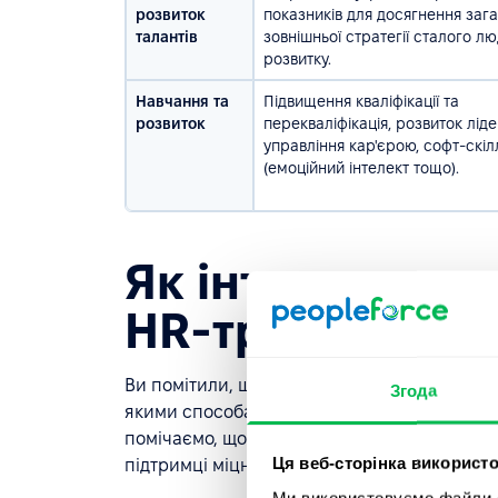
розвиток
показників для досягнення зага
талантів
зовнішньої стратегії сталого л
розвитку.
Навчання та
Підвищення кваліфікації та
розвиток
перекваліфікація, розвиток ліде
управління кар'єрою, софт-скіл
(емоційний інтелект тощо).
Як інтерпретува
HR-тренди в ро
Ви помітили, що тренди зараз дуже орієнто
Згода
якими способами, на щастя, минула. Поглян
помічаємо, що основна увага приділяється л
Ця веб-сторінка використо
підтримці міцних зв'язків і стосунків з ко
Ми використовуємо файли co