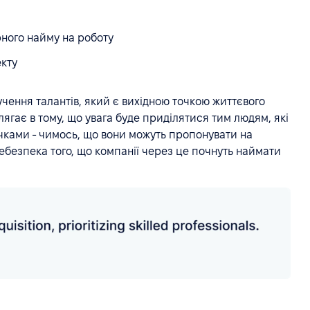
рного найму на роботу
екту
чення талантів, який є вихідною точкою життєвого
ягає в тому, що увага буде приділятися тим людям, які
чками - чимось, що вони можуть пропонувати на
ебезпека того, що компанії через це почнуть наймати