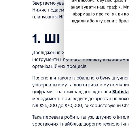
Звертаємо увагу на кожний тренд та даємо п
аналізувати наш трафік. М
Нижче подаємо детальні юзкейси, беручи до 
інформацію про те, як ви к
планування HR-процесів.
надали або яку вони зібрал
1. ШІ в HR - тре
Дослідження Gartner показує, що 76% HR-лід
інструменти штучного інтелекту в найближчі 
організаційних процесів.
Пояснення такого глобального буму штучног
універсальному та довготривалому помічни
цифрами – наприклад, дослідження
Statista
менеджменті призводить до зростання дохо
від $25,000 до $70,000, використовуючи Cha
Така перевага робить галузь штучного інте
зростаючих і найбільш дорогих технологічних