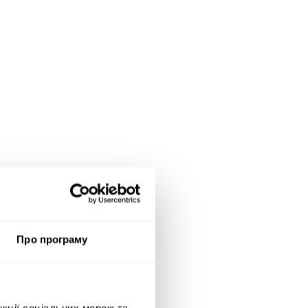
Про програму
нкції соціальних мереж та