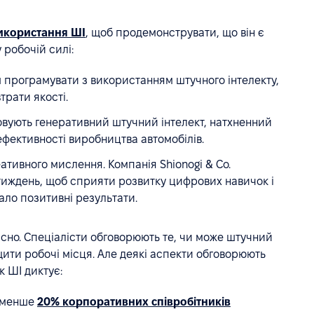
икористання ШІ
, щоб продемонструвати, що він є
 робочій силі:
 програмувати з використанням штучного інтелекту,
трати якості.
овують генеративний штучний інтелект, натхненний
ефективності виробництва автомобілів.
ативного мислення. Компанія Shionogi & Co.
иждень, щоб сприяти розвитку цифрових навичок і
дало позитивні результати.
дісно. Спеціалісти обговорюють те, чи може штучний
щити робочі місця. Але деякі аспекти обговорюють
к ШІ диктує:
айменше
20% корпоративних співробітників