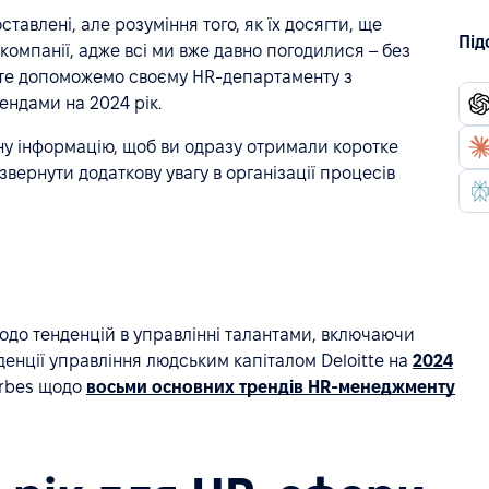
ставлені, але розуміння того, як їх досягти, ще
Під
компанії, адже всі ми вже давно погодилися – без
вайте допоможемо своєму HR-департаменту з
ендами на 2024 рік.
ну інформацію, щоб ви одразу отримали коротке
 звернути додаткову увагу в організації процесів
одо тенденцій в управлінні талантами, включаючи
нденції управління людським капіталом Deloitte на
2024
orbes щодо
восьми основних трендів HR-менеджменту