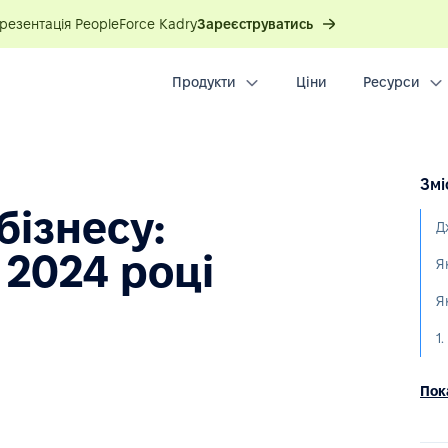
презентація PeopleForce Kadry
Зареєструватись
Продукти
Ціни
Ресурси
Змі
бізнесу:
Д
 2024 році
Я
1
Пока