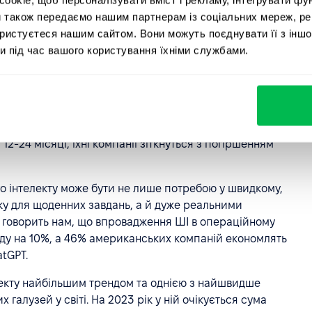
риклад, як їх можна застосувати у вашій компанії.
и також передаємо нашим партнерам із соціальних мереж, ре
уваги HR-інструменти, які стануть у нагоді для
ористуєтеся нашим сайтом. Вони можуть поєднувати її з іншо
и під час вашого користування їхніми службами.
нд чи загроза?
ерів згодні з думкою: якщо вони не впровадять
12-24 місяці, їхні компанії зіткнуться з погіршенням
о інтелекту може бути не лише потребою у швидкому,
ку для щоденних завдань, а й дуже реальними
говорить нам, що впровадження ШІ в операційному
ду на 10%, а 46% американських компаній економлять
tGPT.
лекту найбільшим трендом та однією з найшвидше
 галузей у світі. На 2023 рік у ній очікується сума