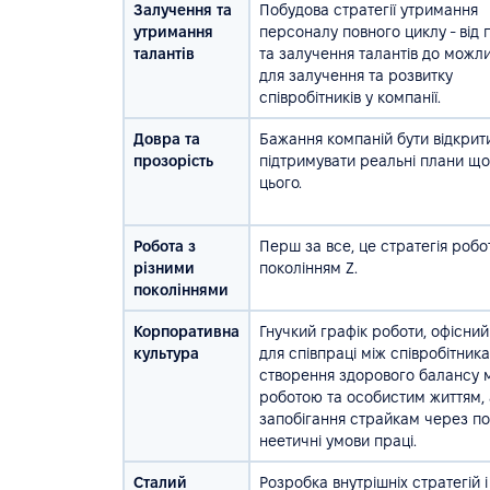
Залучення та
Побудова стратегії утримання
утримання
персоналу повного циклу - від 
талантів
та залучення талантів до можл
для залучення та розвитку
співробітників у компанії.
Довра та
Бажання компаній бути відкрит
прозорість
підтримувати реальні плани щ
цього.
Робота з
Перш за все, це стратегія робо
різними
поколінням Z.
поколіннями
Корпоративна
Гнучкий графік роботи, офісний
культура
для співпраці між співробітник
створення здорового балансу 
роботою та особистим життям, 
запобігання страйкам через по
неетичні умови праці.
Сталий
Розробка внутрішніх стратегій і