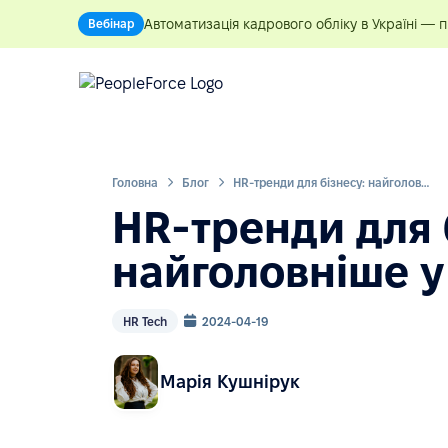
Автоматизація кадрового обліку в Україні — 
Вебінар
Головна
Блог
HR-тренди для бізнесу: найголовніше у 2024 році
HR-тренди для 
найголовніше у
HR Tech
2024-04-19
Марія Кушнірук