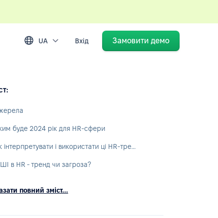
Замовити демо
UA
Вхід
ст:
жерела
ким буде 2024 рік для HR-сфери
Як інтерпретувати і використати ці HR-тренди в роботі?
. ШІ в HR - тренд чи загроза?
зати повний зміст...