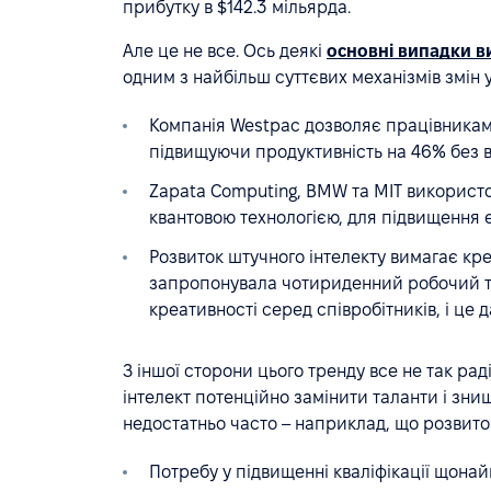
прибутку в $142.3 мільярда.
Але це не все. Ось деякі
основні випадки в
одним з найбільш суттєвих механізмів змін у
Компанія Westpac дозволяє працівникам
підвищуючи продуктивність на 46% без в
Zapata Computing, BMW та MIT використ
квантовою технологією, для підвищення 
Розвиток штучного інтелекту вимагає кре
запропонувала чотириденний робочий т
креативності серед співробітників, і це 
З іншої сторони цього тренду все не так ра
інтелект потенційно замінити таланти і зни
недостатньо часто – наприклад, що розвито
Потребу у підвищенні кваліфікації щон