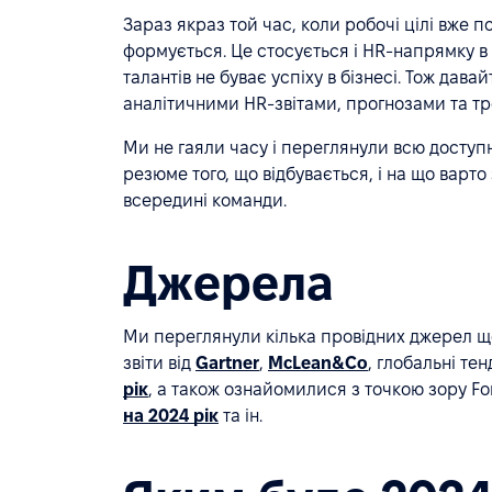
Зараз якраз той час, коли робочі цілі вже по
формується. Це стосується і HR-напрямку в 
талантів не буває успіху в бізнесі. Тож да
аналітичними HR-звітами, прогнозами та тр
Ми не гаяли часу і переглянули всю доступ
резюме того, що відбувається, і на що варто
всередині команди.
Джерела
Ми переглянули кілька провідних джерел щ
звіти від
Gartner
,
McLean&Co
, глобальні те
рік
, а також ознайомилися з точкою зору F
на 2024 рік
та ін.