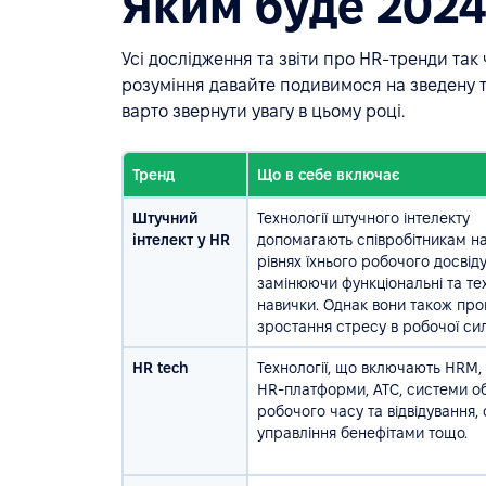
Яким буде 2024
Усі дослідження та звіти про HR-тренди так
розуміння давайте подивимося на зведену 
варто звернути увагу в цьому році.
Тренд
Що в себе включає
Штучний
Технології штучного інтелекту
інтелект у HR
допомагають співробітникам на
рівнях їхнього робочого досвіду
замінюючи функціональні та тех
навички. Однак вони також пр
зростання стресу в робочої сил
HR tech
Технології, що включають HRM, 
HR-платформи, АТС, системи об
робочого часу та відвідування,
управління бенефітами тощо.