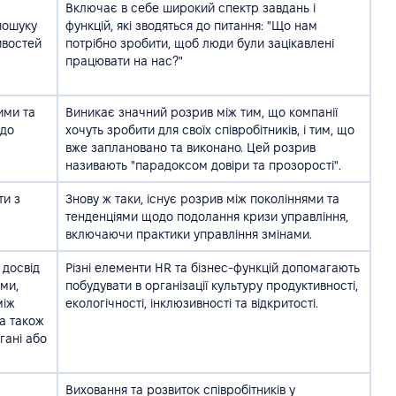
Включає в себе широкий спектр завдань і
пошуку
функцій, які зводяться до питання: "Що нам
ивостей
потрібно зробити, щоб люди були зацікавлені
працювати на нас?"
ими та
Виникає значний розрив між тим, що компанії
одо
хочуть зробити для своїх співробітників, і тим, що
вже заплановано та виконано. Цей розрив
називають "парадоксом довіри та прозорості".
ти з
Знову ж таки, існує розрив між поколіннями та
тенденціями щодо подолання кризи управління,
включаючи практики управління змінами.
 досвід
Різні елементи HR та бізнес-функцій допомагають
ами,
побудувати в організації культуру продуктивності,
між
екологічності, інклюзивності та відкритості.
а також
гані або
Виховання та розвиток співробітників у