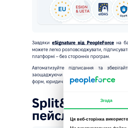
Завдяки
eSignature від PeopleForce
на баз
можете легко розповсюджувати, підписувати
платформі – без сторонніх програм.
Автоматизуйте підписання та зберігай
заощаджуючи робочі години. Це ідеальне 
форм, юридичних паперів, медичних дозволів
Split&Sign для
Згода
пейсліпами
Ця веб-сторінка використо
Ми використовуємо файли co