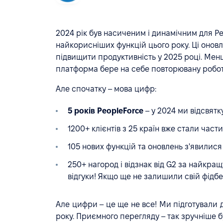
2024 рік був насиченим і динамічним для Pe
найкорисніших функцій цього року. Ці оно
підвищити продуктивність у 2025 році. Мен
платформа бере на себе повторювану робот
Але спочатку – мова цифр:
5 років PeopleForce
– у 2024 ми відсвятк
1200+ клієнтів з 25 країн вже стали час
105 нових функцій та оновлень з'явилися
250+ нагород і відзнак від G2 за найкра
відгуки! Якщо ще не залишили свій фідб
Але цифри – це ще не все! Ми підготували 
року. Приємного перегляду – так зручніше б