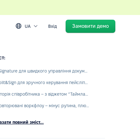
Замовити демо
UA
Вхід
ст:
eSignature для швидкого управління документами
Split&Sign для зручного керування пейсліпами
Історія співробітника – з віджетом “Таймлайн”
Повторювані воркфлоу – мінус рутина, плюс ефективність
зати повний зміст...