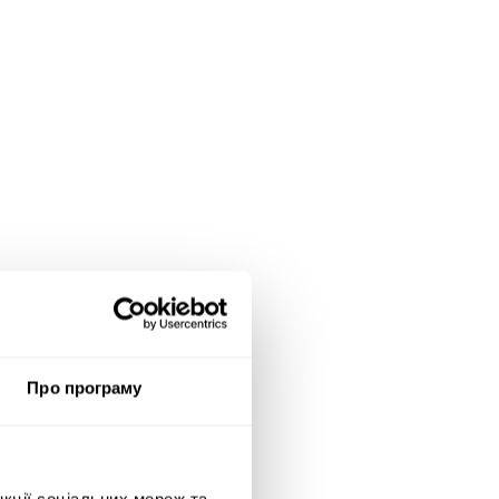
Про програму
нкції соціальних мереж та