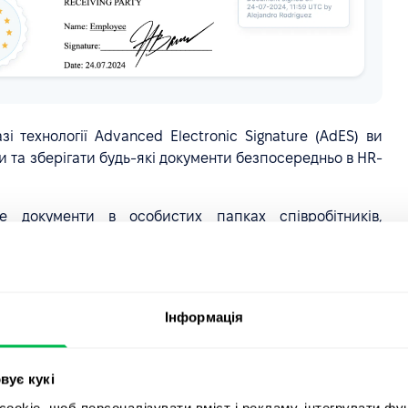
і технології Advanced Electronic Signature (AdES) ви
 та зберігати будь-які документи безпосередньо в HR-
те документи в особистих папках співробітників,
рішення для контрактів, HR-документів, фінансових
, державних бланків та освітніх записів тощо.
 зручного керування
Інформація
вує кукі
okie, щоб персоналізувати вміст і рекламу, інтегрувати фу