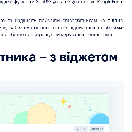
дяки функціям Split&Sign та eSignature від PeopleForce
го та надішліть пейсліпи співробітникам на підпис.
чів, забезпечить оперативне підписання та збереже
співробітників – спрощуючи керування пейсліпами.
ітника – з віджетом