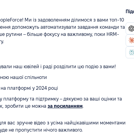
Під
opleForce! Ми із задоволенням ділимося з вами топ-10
влення допоможуть автоматизувати завдання команди та
ше рутини – більше фокусу на важливому, поки HRM-
у.
ували наш ювілей і раді розділити цю подію з вами!
тиною нашої спільноти
 на платформі у 2024 році
щу платформу та підтримку – дякуємо за ваші оцінки та
ек, зробити це можна
за посиланням
.
для вас зручне відео з усіма найцікавішими моментами
уде не пропустити нічого важливого.