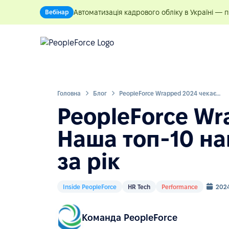
Автоматизація кадрового обліку в Україні — 
Вебінар
Головна
Блог
PeopleForce Wrapped 2024 чекає: Наша топ-10 найкращих функцій за рік
PeopleForce Wr
Наша топ-10 н
за рік
Inside PeopleForce
HR Tech
Performance
202
Команда PeopleForce