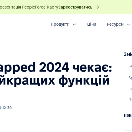
презентація PeopleForce Kadry
Зареєструватись
Продукти
Ціни
Ресурси
Змі
apped 2024 чекає:
айкращих функцій
4-12-30
Пока