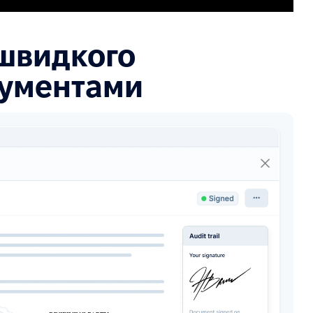
 швидкого
кументами