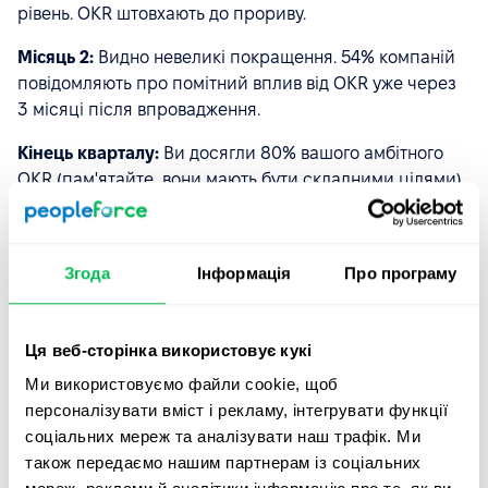
рівень. OKR штовхають до прориву.
Місяць 2:
Видно невеликі покращення. 54% компаній
повідомляють про помітний вплив від OKR уже через
3 місяці після впровадження.
Кінець кварталу:
Ви досягли 80% вашого амбітного
OKR (пам'ятайте, вони мають бути складними цілями),
але ось що ще сталося:
Команда відкрила три нових підходи, які вони
Згода
Інформація
Про програму
продовжують використовувати
Міжфункціональна співпраця зросла
Ця веб-сторінка використовує кукі
Люди розуміють, чому їхня робота має значення
Ми використовуємо файли cookie, щоб
Інновації стали звичкою, а не спеціальним
персоналізувати вміст і рекламу, інтегрувати функції
проєктом
соціальних мереж та аналізувати наш трафік. Ми
також передаємо нашим партнерам із соціальних
А ваші KPI? Вони нарешті зрушили з місця вперше за