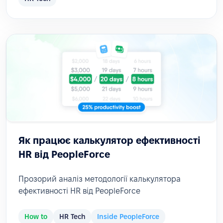
Як працює калькулятор ефективності
HR від PeopleForce
Прозорий аналіз методології калькулятора
ефективності HR від PeopleForce
How to
HR Tech
Inside PeopleForce