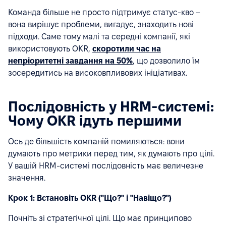
Команда більше не просто підтримує статус-кво –
вона вирішує проблеми, вигадує, знаходить нові
підходи. Саме тому малі та середні компанії, які
використовують OKR,
скоротили час на
непріоритетні завдання на 50%
, що дозволило їм
зосередитись на високовпливових ініціативах.
Послідовність у HRM-системі:
Чому OKR ідуть першими
Ось де більшість компаній помиляються: вони
думають про метрики перед тим, як думають про цілі.
У вашій HRM-системі послідовність має величезне
значення.
Крок 1: Встановіть OKR ("Що?" і "Навіщо?")
Почніть зі стратегічної цілі. Що має принципово