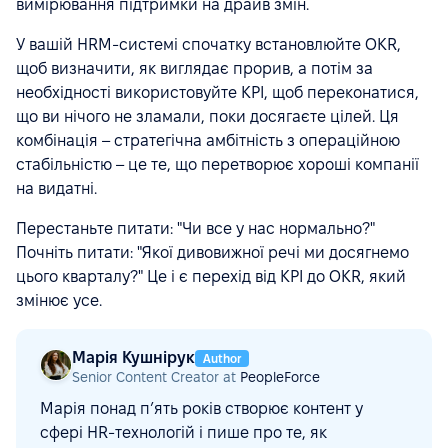
вимірювання підтримки на драйв змін.
У вашій HRM-системі спочатку встановлюйте OKR,
щоб визначити, як виглядає прорив, а потім за
необхідності використовуйте KPI, щоб переконатися,
що ви нічого не зламали, поки досягаєте цілей. Ця
комбінація – стратегічна амбітність з операційною
стабільністю – це те, що перетворює хороші компанії
на видатні.
Перестаньте питати: "Чи все у нас нормально?"
Почніть питати: "Якої дивовижної речі ми досягнемо
цього кварталу?" Це і є перехід від KPI до OKR, який
змінює усе.
Марія Кушнірук
Author
Senior Content Creator at
PeopleForce
Марія понад п’ять років створює контент у
сфері HR-технологій і пише про те, як