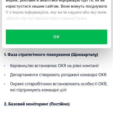
мереж, реклами й аналітики інформацію про те, як ви
місяці, тому що ви не просто моніторили — ви активно
користуєтеся нашим сайтом. Вони можуть поєднувати
покращували.
її з іншою інформацією, яку ви їм надали або яку вони
зібрали під час вашого користування їхніми
службами.
Налаштування в HRM-системі
OK
Коли ви налаштовуєте свою платформу управління
продуктивністю, ось практична послідовність:
1. Фаза стратегічного планування (Щокварталу)
Керівництво встановлює OKR на рівні компанії
Департаменти створюють узгоджені командні OKR
Окремі співробітники встановлюють особисті OKR,
які підтримують командні цілі
2. Базовий моніторинг (Постійно)