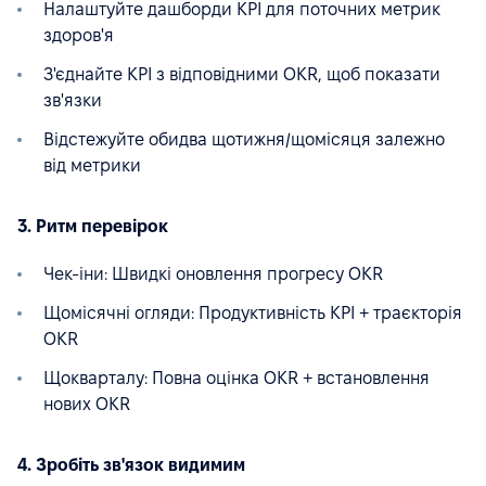
Налаштуйте дашборди KPI для поточних метрик
здоров'я
З'єднайте KPI з відповідними OKR, щоб показати
зв'язки
Відстежуйте обидва щотижня/щомісяця залежно
від метрики
3. Ритм перевірок
Чек-іни: Швидкі оновлення прогресу OKR
Щомісячні огляди: Продуктивність KPI + траєкторія
OKR
Щокварталу: Повна оцінка OKR + встановлення
нових OKR
4. Зробіть зв'язок видимим