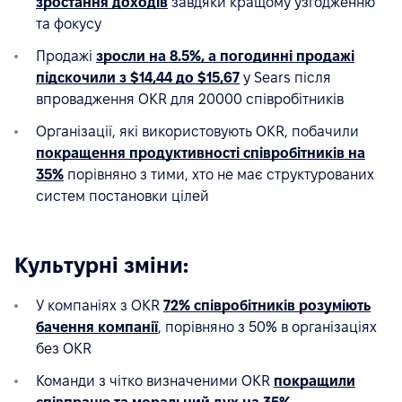
зростання доходів
завдяки кращому узгодженню
та фокусу
Продажі
зросли на 8.5%, а погодинні продажі
підскочили з $14,44 до $15,67
у Sears після
впровадження OKR для 20000 співробітників
Організації, які використовують OKR, побачили
покращення продуктивності співробітників на
35%
порівняно з тими, хто не має структурованих
систем постановки цілей
Культурні зміни:
У компаніях з OKR
72% співробітників розуміють
бачення компанії
, порівняно з 50% в організаціях
без OKR
Команди з чітко визначеними OKR
покращили