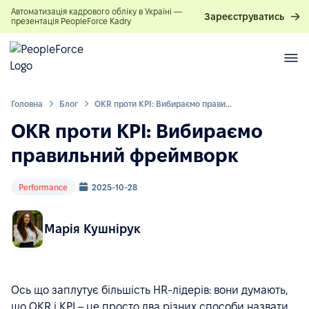
Автоматизація кадрового обліку в Україні —
Зареєструватись
презентація PeopleForce Kadry
Головна
Блог
OKR проти KPI: Вибираємо правильний фреймворк
OKR проти KPI: Вибираємо
правильний фреймворк
Performance
2025-10-28
Марія Кушнірук
Ось що заплутує більшість HR-лідерів: вони думають,
що OKR і KPI – це просто два різних способи назвати