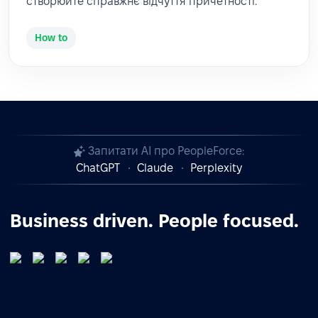
створюйте справжнє відчуття причетності.
How to
Запитати AI про PeopleForce:
ChatGPT
Claude
Perplexity
Business driven. People focused.