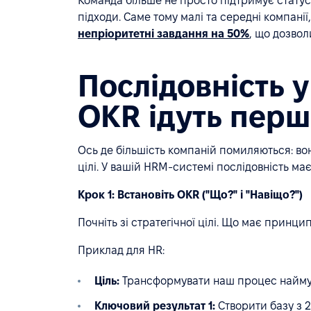
Команда більше не просто підтримує статус-
підходи. Саме тому малі та середні компані
непріоритетні завдання на 50%
, що дозвол
Послідовність 
OKR ідуть пер
Ось де більшість компаній помиляються: во
цілі. У вашій HRM-системі послідовність ма
Крок 1: Встановіть OKR ("Що?" і "Навіщо?")
Почніть зі стратегічної цілі. Що має принц
Приклад для HR:
Ціль:
Трансформувати наш процес найму 
Ключовий результат 1:
Створити базу з 2