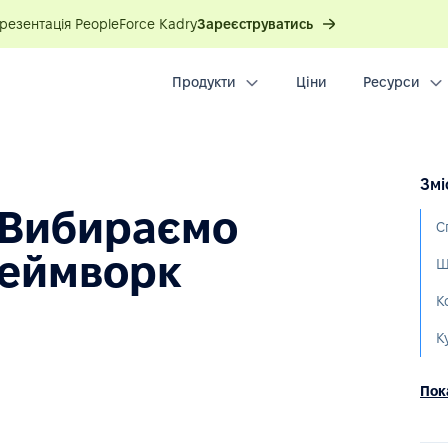
презентація PeopleForce Kadry
Зареєструватись
Продукти
Ціни
Ресурси
Змі
 Вибираємо
реймворк
К
К
Пока