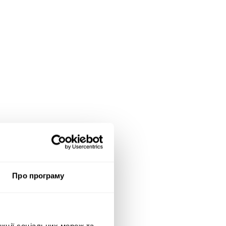
Про програму
нкції соціальних мереж та