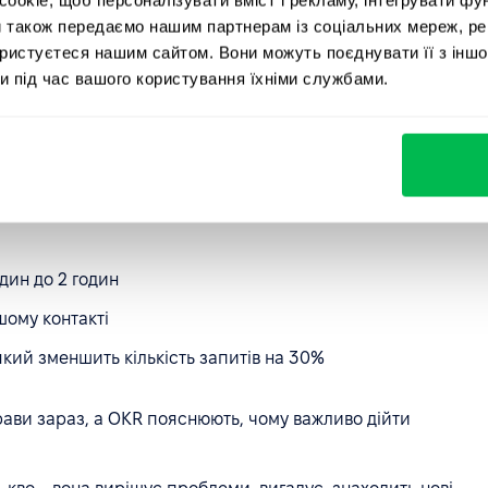
 час вирішення запиту". Це займає 4 години, окей.
и також передаємо нашим партнерам із соціальних мереж, ре
тримуєте рівень, але не розвиваєтесь. Команда знає
ористуєтеся нашим сайтом. Вони можуть поєднувати її з іншо
оштовху до інновацій.
и під час вашого користування їхніми службами.
:
тримки з найшвидшою реакцією в нашій індустрії."
дин до 2 годин
ому контакті
кий зменшить кількість запитів на 30%
прави зараз, а OKR пояснюють, чому важливо дійти