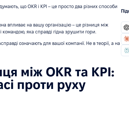
 думають, що OKR і KPI – це просто два різних способи
Під
вона впливає на вашу організацію – це різниця між
і командою, яка справді гідна зрушити гори.
равді означають для вашої компанії. Не в теорії, а на
ця між OKR та KPI:
асі проти руху