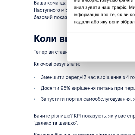
Ваша команда підтримки відстежує "середній
аналізувати наш трафік. М
Наступного місяця – знову 4 години. Ви під
інформацію про те, як ви к
базовий показник, але немає вогню, немає п
надали або яку вони зібрал
Коли ви додаєте OKR
Тепер ви ставите Ціль: "Стати командою під
Ключові результати:
Зменшити середній час вирішення з 4 го
Досягти 95% вирішення питань при перш
Запустити портал самообслуговування, я
Бачите різницю? KPI показують, як у вас с
"далеко та швидко".