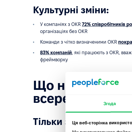
Культурні зміни:
У компаніях з OKR
72% співробітників р
організаціях без OKR
Команди з чітко визначеними OKR
покра
83% компаній
, які працюють з OKR, вва
фреймворку
Що насправді в
всередині вашої
Згода
Тільки з KPI:
Ця веб-сторінка використо
Ми використовуємо файли co