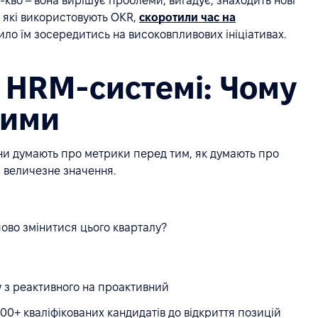
кво – вона вирішує проблеми, вигадує, знаходить нові
ї, які використовують OKR,
скоротили час на
ило їм зосередитись на високовпливових ініціативах.
у HRM-системі: Чому
шими
ни думають про метрики перед тим, як думають про
є величезне значення.
ипово змінитися цього кварталу?
з реактивного на проактивний
00+ кваліфікованих кандидатів до відкриття позицій