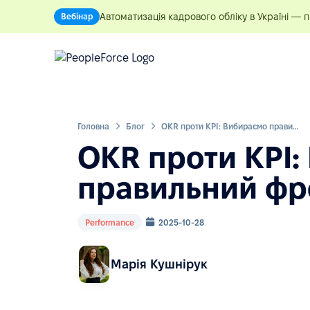
Автоматизація кадрового обліку в Україні — 
Вебінар
Головна
Блог
OKR проти KPI: Вибираємо правильний фреймворк
OKR проти KPI:
правильний ф
Performance
2025-10-28
Марія Кушнірук