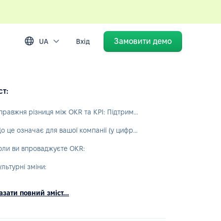
Замовити демо
UA
Вхід
ст:
Справжня різниця між OKR та KPI: Підтримка на часі проти руху вперед
Що це означає для вашої компанії (у цифрах)
оли ви впроваджуєте OKR:
ультурні зміни:
зати повний зміст...