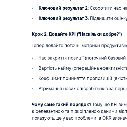
Ключовий результат 2:
Скоротити час най
Ключовий результат 3:
Підвищити оцінку
Крок 2: Додайте KPI ("Наскільки добре?")
Тепер додайте поточні метрики продуктивнос
Час закриття позиції (поточний базовий
Вартість найму (операційна ефективніст
Коефіцієнт прийняття пропозицій (якіст
Утримання нових співробітників за перши
Чому саме такий порядок?
Тому що KPI вим
є релевантною та підкріпленою даними від
показують, де у вас проблеми, а OKR визнач