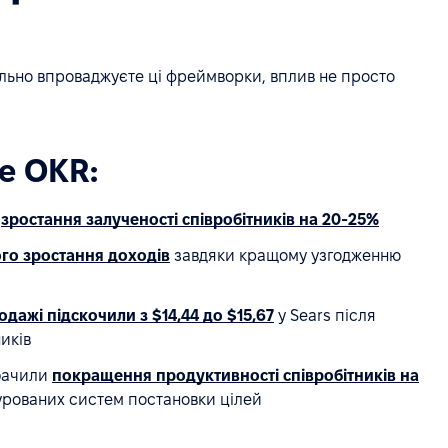
ильно впроваджуєте ці фреймворки, вплив не просто
е OKR:
и
зростання залученості співробітників на 20-25%
го зростання доходів
завдяки кращому узгодженню
одажі підскочили з $14,44 до $15,67
у Sears після
иків
обачили
покращення продуктивності співробітників на
турованих систем постановки цілей