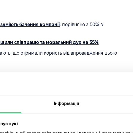
озуміють бачення компанії
, порівняно з 50% в
щили співпрацю та моральний дух на 35%
жають, що отримали користь від впровадження цього
ідбувається
 організації
Інформація
вує кукі
okie, щоб персоналізувати вміст і рекламу, інтегрувати фу