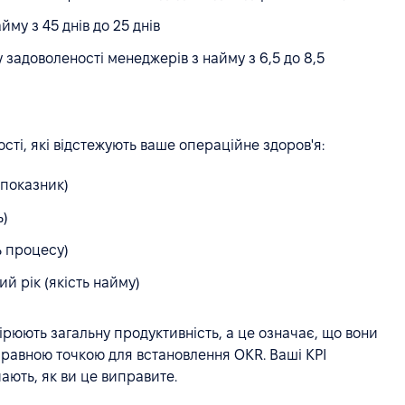
му з 45 днів до 25 днів
 задоволеності менеджерів з найму з 6,5 до 8,5
ті, які відстежують ваше операційне здоров'я:
 показник)
ь)
ь процесу)
й рік (якість найму)
ірюють загальну продуктивність, а це означає, що вони
правною точкою для встановлення OKR. Ваші KPI
ають, як ви це виправите.