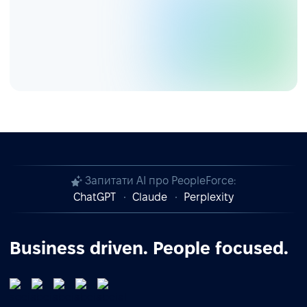
Запитати AI про PeopleForce:
ChatGPT
Claude
Perplexity
Business driven. People focused.