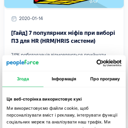
2020-01-14
[Гайд] ​​7 популярних міфів при виборі
ПЗ для HR (HRM/HRIS системи)
74% роботодавців відмовляються приймати
факт, що програми для автоматизації HR
процесів спростять їм життя і допоможе
швидше досягати необхідних цілей. Чому так
Згода
Інформація
Про програму
відбувається і чого бояться такі компанії,
розібрали у цьому матеріалі.
Ця веб-сторінка використовує кукі
HR Tech
Ми використовуємо файли cookie, щоб
персоналізувати вміст і рекламу, інтегрувати функції
соціальних мереж та аналізувати наш трафік. Ми