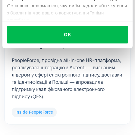
її з іншою інформацією, яку ви їм надали або яку вони
зібрали під час вашого користування їхніми
2025-05-06
службами.
PeopleForce у партнерстві з Autenti
OK
запроваджує QES-підпис для
компаній у Польщі та за її межами
PeopleForce, провідна all-in-one HR-платформа,
реалізувала інтеграцію з Autenti — визнаним
лідером у сфері електронного підпису, доставки
та ідентифікації в Польщі — впровадила
підтримку кваліфікованого електронного
підпису (QES).
Inside PeopleForce