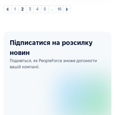
1
2
3
4
5
...
16
Підписатися на розсилку
новин
Подивіться, як PeopleForce зможе допомогти
вашій компанії.