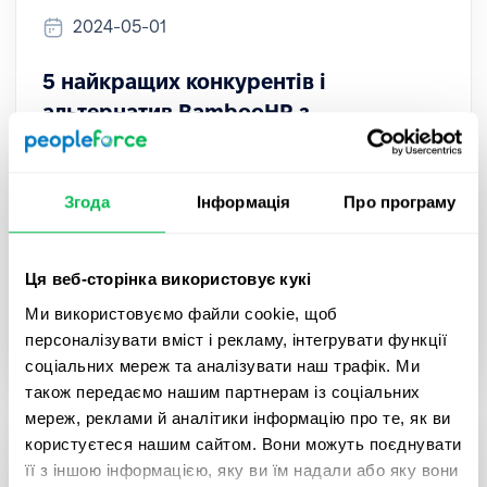
2024-05-01
5 найкращих конкурентів і
альтернатив BambooHR з
актуальними функціями
Ознайомтеся з п'ятьма кращими конкурентами
Згода
Інформація
Про програму
й альтернативами BambooHR, які пропонують
відмінні характеристики та функціональні
можливості для HR.
Ця веб-сторінка використовує кукі
Ми використовуємо файли cookie, щоб
Comparisons
персоналізувати вміст і рекламу, інтегрувати функції
соціальних мереж та аналізувати наш трафік. Ми
також передаємо нашим партнерам із соціальних
мереж, реклами й аналітики інформацію про те, як ви
користуєтеся нашим сайтом. Вони можуть поєднувати
її з іншою інформацією, яку ви їм надали або яку вони