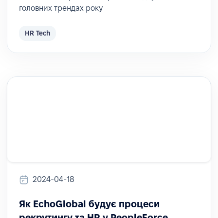
головних трендах року
HR Tech
2024-04-18
Як EchoGlobal будує процеси
рекрутингу та HR у PeopleForce