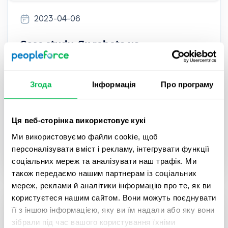
2023-04-06
Case study. Як robota.ua
автоматизувала HR-процеси в
PeopleForce
Згода
Інформація
Про програму
Для оптимізації HR-процесів компанія обрала
PeopleForce - розповідаємо, чому саме нас, та
Ця веб-сторінка використовує кукі
як ми допомогли змінити HR рутину robota.ua.
Ми використовуємо файли cookie, щоб
персоналізувати вміст і рекламу, інтегрувати функції
Case studies
соціальних мереж та аналізувати наш трафік. Ми
також передаємо нашим партнерам із соціальних
мереж, реклами й аналітики інформацію про те, як ви
користуєтеся нашим сайтом. Вони можуть поєднувати
її з іншою інформацією, яку ви їм надали або яку вони
зібрали під час вашого користування їхніми