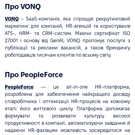
Про VONQ
VONQ
– SaaS-компанія, яка спрощує рекрутинговий
маркетинг для компаній, HR-агенцій та користувачів
ATS-, HRM- та CRM-систем. Маючи сертифікат ISO
27001 і основу від GenAI, VONQ пропонує послуги з
публікації та реклами вакансій, а також брендингу
роботодавців тисячам клієнтів по всьому світу.
Про PeopleForce
PeopleForce
— це all-in-one HR-платформа,
розроблена для забезпечення найкращого досвіду
співробітника і оптимізації HR-процесів на кожному
етапі його життєвого циклу. Платформа допомагає
формувати та розвивати культуру високої
продуктивності в компанії, автоматизуючи завдання й
надаючи HR-фахівцям можливість зосередитися на