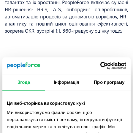
талантах та їх зростанні. PeopleForce включає сучасні
HR-рішення: HRIS, ATS, онбординг співробітників,
автоматизацію процесів за допомогою воркфлоу, HR-
аналітику та повний цикл оцінювання ефективності,
зокрема OKR, зустрічі 1:1, 360-градусну оцінку тощо.
Єдиний доступ. Усі
Згода
Інформація
Про програму
необхідні HR-інструменти
в одному місці.
Ця веб-сторінка використовує кукі
Керуйте повним життєвим циклом
Ми використовуємо файли cookie, щоб
співробітника — від першої співбесіди до
персоналізувати вміст і рекламу, інтегрувати функції
фінального офбордингу — без перемикання між
соціальних мереж та аналізувати наш трафік. Ми
вкладками та втрати даних.