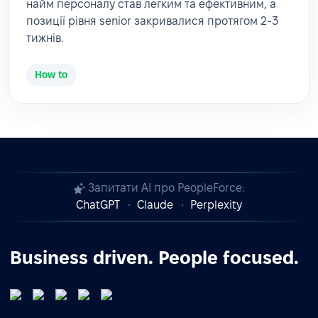
найм персоналу став легким та ефективним, а
позиції рівня senior закривалися протягом 2-3
тижнів.
How to
Запитати AI про PeopleForce:
ChatGPT
Claude
Perplexity
Business driven. People focused.