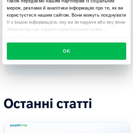
також передаємо нашим партнерам із соціальних
мереж, реклами й аналітики інформацію про те, як ви
користуєтеся нашим сайтом. Вони можуть поєднувати
Замовити демо
її з іншою інформацією, яку ви їм надали або яку вони
зібрали під час вашого користування їхніми
Тур платформою
службами.
OK
Останні статті