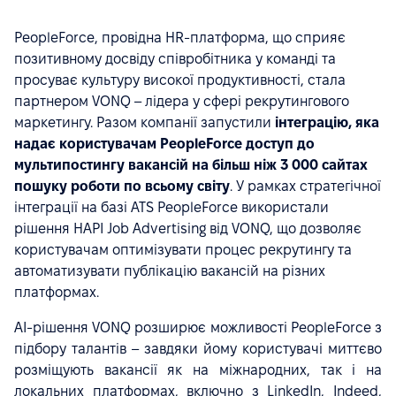
PeopleForce, провідна HR-платформа, що сприяє
позитивному досвіду співробітника у команді та
просуває культуру високої продуктивності, стала
партнером VONQ – лідера у сфері рекрутингового
маркетингу. Разом компанії запустили
інтеграцію, яка
надає користувачам PeopleForce доступ до
мультипостингу вакансій на більш ніж 3 000 сайтах
пошуку роботи по всьому світу
. У рамках стратегічної
інтеграції на базі ATS PeopleForce використали
рішення HAPI Job Advertising від VONQ, що дозволяє
користувачам оптимізувати процес рекрутингу та
автоматизувати публікацію вакансій на різних
платформах.
AI-рішення VONQ розширює можливості PeopleForce з
підбору талантів – завдяки йому користувачі миттєво
розміщують вакансії як на міжнародних, так і на
локальних платформах, включно з LinkedIn, Indeed,