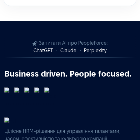
Запитати AI про PeopleForce:
ChatGPT
Claude
Perplexity
Business driven. People focused.
Цілісне HRM-рішення для управління талантами,
часом, ефективністю та культурою компанії.