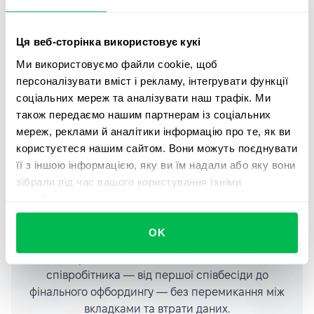
PeopleTime, PeoplePerform, PeoplePulse, PeopleDesk,
які можна гнучко налаштовувати під потреби компанії.
Ця веб-сторінка використовує кукі
Для того, щоб долучитися до нашої ініціативи,
Ми використовуємо файли cookie, щоб
напишіть нам на пошту
contact@peopleforce.io
.
персоналізувати вміст і рекламу, інтегрувати функції
соціальних мереж та аналізувати наш трафік. Ми
також передаємо нашим партнерам із соціальних
мереж, реклами й аналітики інформацію про те, як ви
користуєтеся нашим сайтом. Вони можуть поєднувати
її з іншою інформацією, яку ви їм надали або яку вони
Єдиний доступ. Усі
зібрали під час вашого користування їхніми
необхідні HR-інструменти
службами.
в одному місці.
OK
Керуйте повним життєвим циклом
співробітника — від першої співбесіди до
фінального офбордингу — без перемикання між
вкладками та втрати даних.