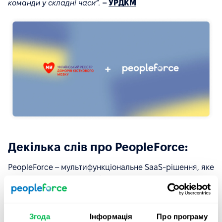
команди у складні часи”.
–
УРДКМ
Декілька слів про PeopleForce:
PeopleForce – мультифункціональне SaaS-рішення, яке
автоматизує рутинні робочі процеси та дозволяє
зосередитися на співробітниках та їх особистих цілях
і цілях та показниках компанії. Наш продукт
складається з 6-х модулів: PeopleHR, PeopleRecruit,
Згода
Інформація
Про програму