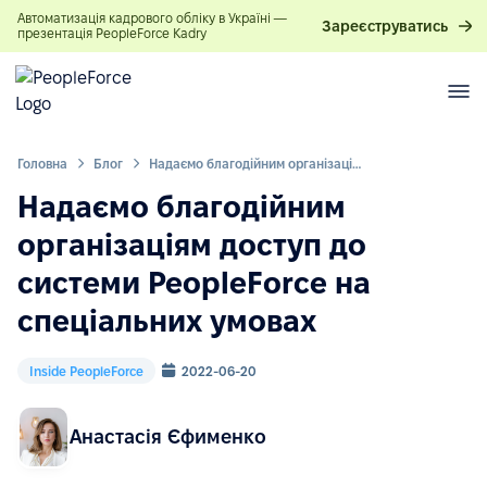
Автоматизація кадрового обліку в Україні —
Зареєструватись
презентація PeopleForce Kadry
Головна
Блог
Надаємо благодійним організаціям доступ до системи PeopleForce на спеціальних умовах
Надаємо благодійним
організаціям доступ до
системи PeopleForce на
спеціальних умовах
Inside PeopleForce
2022-06-20
Анастасія Єфименко