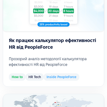
Як працює калькулятор ефективності
HR від PeopleForce
Прозорий аналіз методології калькулятора
ефективності HR від PeopleForce
How to
HR Tech
Inside PeopleForce