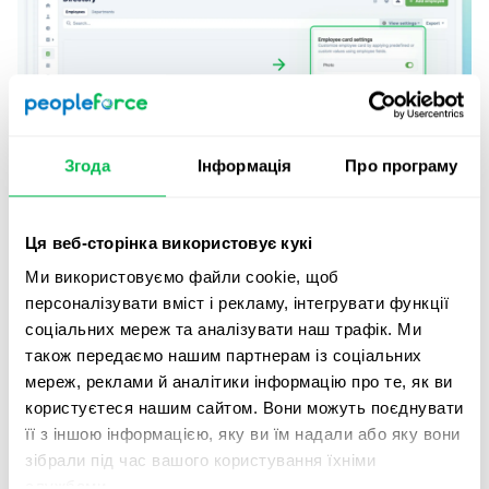
Згода
Інформація
Про програму
Ця веб-сторінка використовує кукі
Safe Speak
Ми використовуємо файли cookie, щоб
персоналізувати вміст і рекламу, інтегрувати функції
Створення
повністю анонімних кейсів
для захисту
соціальних мереж та аналізувати наш трафік. Ми
прав викривачів – ще один аспект, що відповідає
також передаємо нашим партнерам із соціальних
вимогам GDPR, оскільки обидві теми охоплюються
мереж, реклами й аналітики інформацію про те, як ви
законодавством ЄС. Можливість повідомляти про
користуєтеся нашим сайтом. Вони можуть поєднувати
проблеми в команді забезпечує безпеку, підтримує
її з іншою інформацією, яку ви їм надали або яку вони
культуру прозорості та підвищує ефективність роботи
зібрали під час вашого користування їхніми
та взаємодії в команді.
службами.