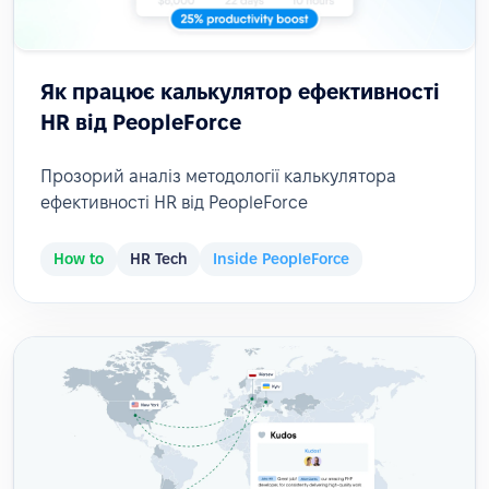
Як працює калькулятор ефективності
HR від PeopleForce
Прозорий аналіз методології калькулятора
ефективності HR від PeopleForce
How to
HR Tech
Inside PeopleForce