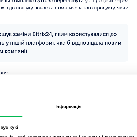
вши компанію суттєво переглянути усі процеси через
вхів до пошуку нового автоматизованого продукту, який
шук заміни Bitrix24, яким користувалися до
ть у іншій платформі, яка б відповідала новим
м компанії.
оги:
Інформація
ції всіх модулів HRM системи
и користувачів
вує кукі
okie, щоб персоналізувати вміст і рекламу, інтегрувати фу