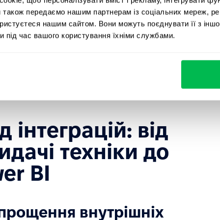
и також передаємо нашим партнерам із соціальних мереж, ре
ористуєтеся нашим сайтом. Вони можуть поєднувати її з іншо
атформ на ринку було обрано саме
и під час вашого користування їхніми службами.
овідала такому запиту компанії. За інтеграцію
всього двоє ключових співробітників,
зусилля забезпечили плавну адаптацію
oft.
 інтеграцій: від
идачі техніки до
er BI
 спрощення внутрішніх