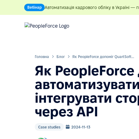
Автоматизація кадрового обліку в Україні — 
Вебінар
Головна
Блог
Як PeopleForce допоміг QuartSoft автоматизувати HR-процеси та інтегрувати сторонні сервіси через API
Як PeopleForce 
автоматизувати
інтегрувати сто
через API
Case studies
2024-11-13