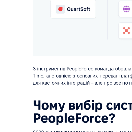
З інструментів PeopleForce команда обрала 
Time, але однією з основних переваг плат
для кастомних інтеграцій – але про все по 
Чому вибір сис
PeopleForce?