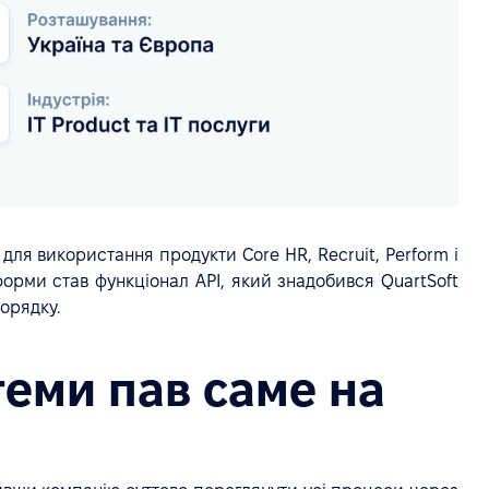
для використання продукти Core HR, Recruit, Perform і
форми став функціонал API, який знадобився QuartSoft
порядку.
теми пав саме на