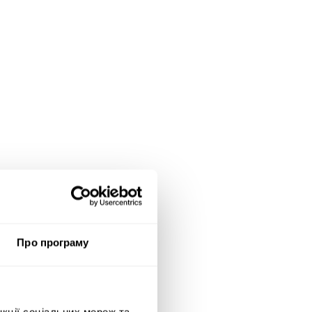
Про програму
нкції соціальних мереж та