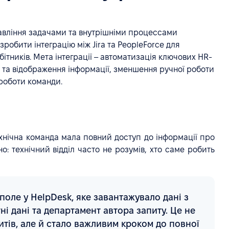
равління задачами та внутрішніми процессами
 зробити інтеграцію між Jira та PeopleForce для
тників. Мета інтеграції – автоматизація ключових HR-
я та відображення інформації, зменшення ручної роботи
 роботи команди.
хнічна команда мала повний доступ до інформації про
но: технічний відділ часто не розумів, хто саме робить
оле у HelpDesk, яке завантажувало дані з
тні дані та департамент автора запиту. Це не
тів, але й стало важливим кроком до повної