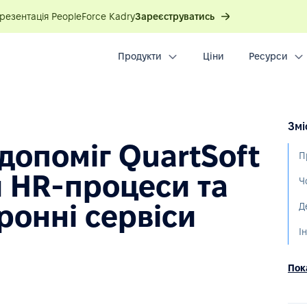
презентація PeopleForce Kadry
Зареєструватись
Продукти
Ціни
Ресурси
Змі
допоміг QuartSoft
П
 HR-процеси та
ронні сервіси
Пока