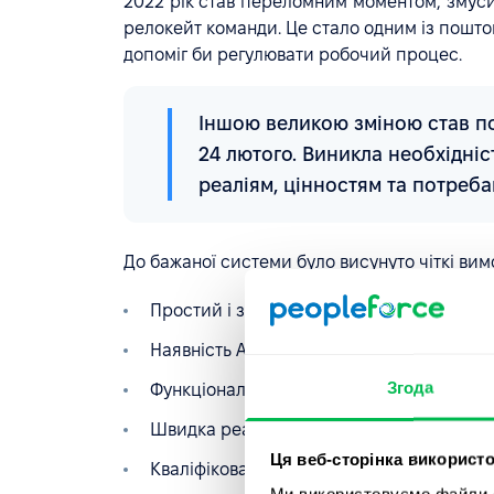
2022 рік став переломним моментом, змуси
релокейт команди. Це стало одним із пошто
допоміг би регулювати робочий процес.
Іншою великою зміною став по
24 лютого. Виникла необхідніс
реаліям, цінностям та потреба
До бажаної системи було висунуто чіткі вим
Простий і зручний інтерфейс
Наявність API для інтеграції
Згода
Функціональність і можливість кастоміза
Швидка реалізація оновлень за запитам
Ця веб-сторінка використо
Кваліфікована технічна підтримка
Ми використовуємо файли co