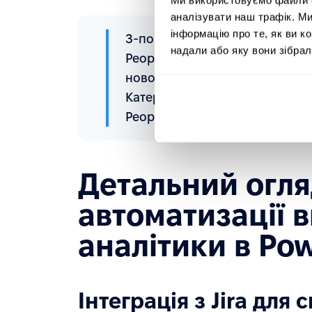
аналізувати наш трафік. М
інформацію про те, як ви к
З-поміж усіх переглянутих пл
надали або яку вони зібрал
PeopleForce, яка повністю відп
нової платформи відповідали 
Катерина та Віталій. Саме їх 
PeopleForce зі сторони QuartS
Детальний огляд
автоматизації в
аналітики в Pow
Інтеграція з Jira для