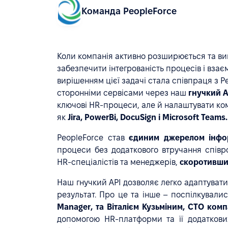
Команда PeopleForce
Коли компанія активно розширюється та ви
забезпечити інтегрованість процесів і взає
вирішенням цієї задачі стала співпраця з P
сторонніми сервісами через наш
гнучкий A
ключові HR-процеси, але й налаштувати ко
як
Jira, PowerBi, DocuSign і Microsoft Teams.
PeopleForce став
єдиним джерелом інфор
процеси без додаткового втручання співро
HR-спеціалістів та менеджерів,
скоротивши 
Наш гнучкий API дозволяє легко адаптувати
результат. Про це та інше – поспілкували
Manager, та Віталієм Кузьміним, СТО комп
допомогою HR-платформи та її додаткови