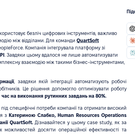
Під
користовує безліч цифрових інструментів, важливо
модію між відділами. Для команди
QuartSoft
eopleForce. Компанія інтегрувала платформу зі
PI
. Завдяки цьому вдалося не лише автоматизувати
мплексну взаємодію між такими бізнес-інструментами,
мації
, завдяки якій інтеграції автоматизують робочі
бітників. Це рішення допомогло оптимізувати роботу
час на виконання рутинних завдань на 80%.
 під специфічні потреби компанії та отримати високий
ся з
Катериною Слабко, Human Resources Operations
анії QuartSoft.
Дізнавайтеся у цьому case study, як за
х можливостей досягти операційної ефективності та