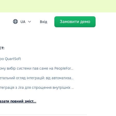
Замовити демо
UA
Вхід
ст:
ро QuartSoft
Чому вибір системи пав саме на PeopleForce?
Детальний огляд інтеграцій: від автоматизації видачі техніки до аналітики в Power BI
Інтеграція з Jira для спрощення внутрішніх процесів
зати повний зміст...