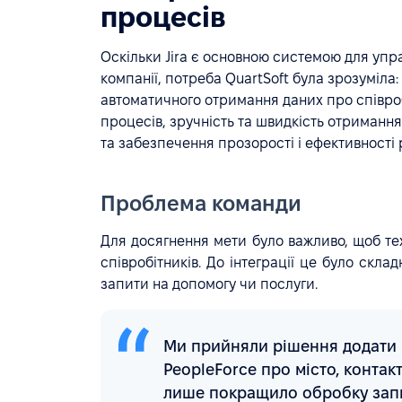
процесів
Оскільки Jira є основною системою для уп
компанії, потреба QuartSoft була зрозуміла:
автоматичного отримання даних про співробі
процесів, зручність та швидкість отриманн
та забезпечення прозорості і ефективності
Проблема команди
Для досягнення мети було важливо, щоб те
співробітників. До інтеграції це було склад
запити на допомогу чи послуги.
Ми прийняли рішення додати п
PeopleForce про місто, контак
лише покращило обробку запи