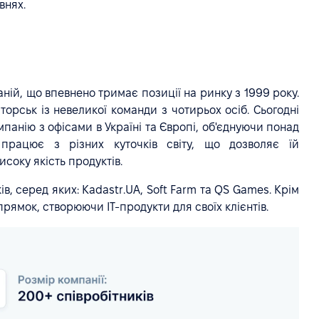
внях.
аній, що впевнено тримає позиції на ринку з 1999 року.
торськ із невеликої команди з чотирьох осіб. Сьогодні
панію з офісами в Україні та Європі, об'єднуючи понад
 працює з різних куточків світу, що дозволяє їй
исоку якість продуктів.
в, серед яких: Kadastr.UA, Soft Farm та QS Games. Крім
рямок, створюючи IT-продукти для своїх клієнтів.