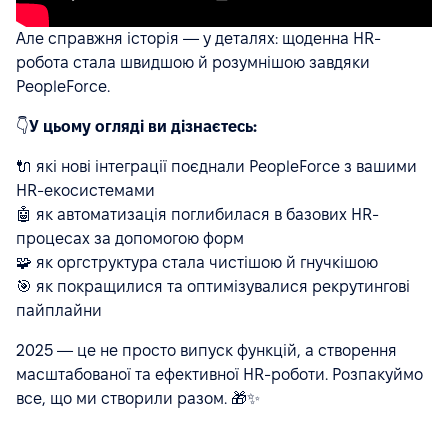
Але справжня історія — у деталях: щоденна HR-
робота стала швидшою й розумнішою завдяки
PeopleForce.
👇
У цьому огляді ви дізнаєтесь:
🔌 які нові інтеграції поєднали PeopleForce з вашими
HR-екосистемами
🤖 як автоматизація поглибилася в базових HR-
процесах за допомогою форм
🧩 як оргструктура стала чистішою й гнучкішою
🎯 як покращилися та оптимізувалися рекрутингові
пайплайни
2025 — це не просто випуск функцій, а створення
масштабованої та ефективної HR-роботи. Розпакуймо
все, що ми створили разом. 🎁✨