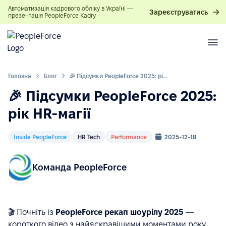
Автоматизація кадрового обліку в Україні —
Зареєструватись
презентація PeopleForce Kadry
Головна
Блог
🎉 Підсумки PeopleForce 2025: рік HR-магії
🎉 Підсумки PeopleForce 2025:
рік HR-магії
Inside PeopleForce
HR Tech
Performance
2025-12-18
Команда PeopleForce
🎬 Почніть із
PeopleForce рекап шоурілу 2025
—
короткого відео з найяскравішими моментами року.