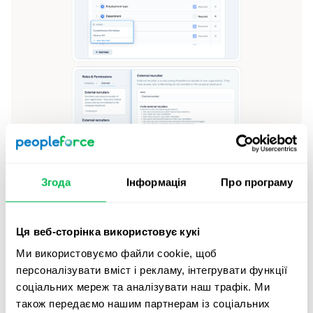
Згода
Інформація
Про програму
🧾
Кастомні форми запитів на вакансію
Ця веб-сторінка використовує кукі
Визначайте план найму з повністю кастомізованими
Ми використовуємо файли cookie, щоб
формами:
персоналізувати вміст і рекламу, інтегрувати функції
соціальних мереж та аналізувати наш трафік. Ми
Діапазон зарплати
також передаємо нашим партнерам із соціальних
Необхідні навички