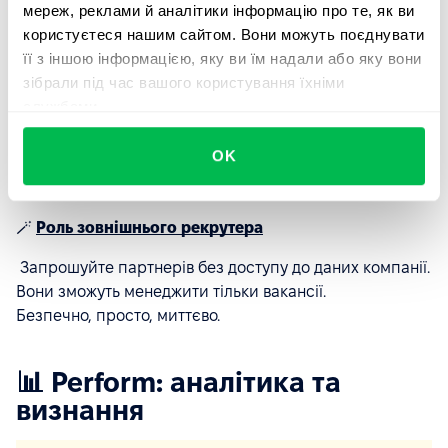
мереж, реклами й аналітики інформацію про те, як ви
користуєтеся нашим сайтом. Вони можуть поєднувати
Рівні посад
її з іншою інформацією, яку ви їм надали або яку вони
Ред флеги
зібрали під час вашого користування їхніми
службами.
Все, що важливо для вашого процесу
OK
Створіть структуру → менеджери заповнюють→
затвердження → вакансія створена.
🪄
Роль зовнішнього рекрутера
Запрошуйте партнерів без доступу до даних компанії.
Вони зможуть менеджити тільки вакансії.
Безпечно, просто, миттєво.
📊 Perform: аналітика та
визнання