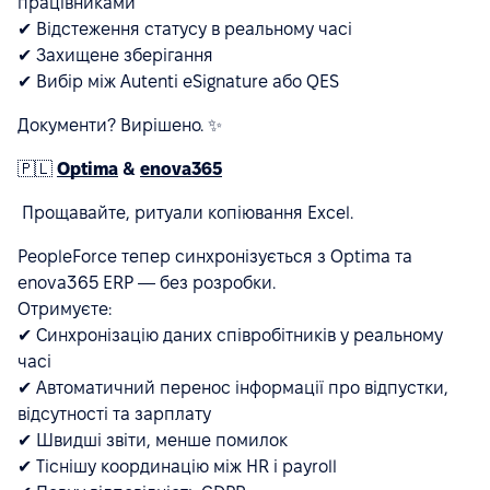
працівниками
✔ Відстеження статусу в реальному часі
✔ Захищене зберігання
✔ Вибір між Autenti eSignature або QES
Документи? Вирішено. ✨
🇵🇱
Optima
&
enova365
Прощавайте, ритуали копіювання Excel.
PeopleForce тепер синхронізується з Optima та
enova365 ERP — без розробки.
Отримуєте:
✔ Синхронізацію даних співробітників у реальному
часі
✔ Автоматичний перенос інформації про відпустки,
відсутності та зарплату
✔ Швидші звіти, менше помилок
✔ Тіснішу координацію між HR і payroll