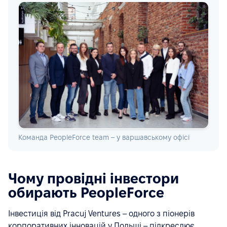
Команда PeopleForce team – у варшавському офісі
Чому провідні інвестори
обирають PeopleForce
Інвестиція від Pracuj Ventures – одного з піонерів
корпоративних інновацій у Польщі – підкреслює