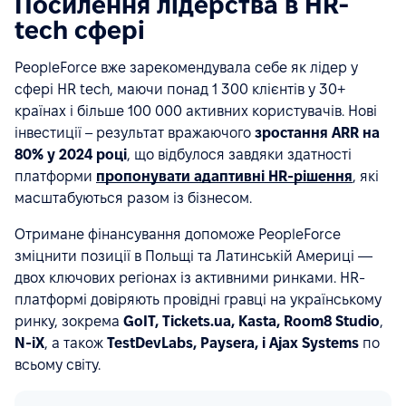
Посилення лідерства в HR-
tech сфері
PeopleForce вже зарекомендувала себе як лідер у
сфері HR tech, маючи понад 1 300 клієнтів у 30+
країнах і більше 100 000 активних користувачів. Нові
інвестиції – результат вражаючого
зростання ARR на
80% у 2024 році
, що відбулося завдяки здатності
платформи
пропонувати адаптивні HR-рішення
, які
масштабуються разом із бізнесом.
Отримане фінансування допоможе PeopleForce
зміцнити позиції в Польщі та Латинській Америці —
двох ключових регіонах із активними ринками. HR-
платформі довіряють провідні гравці на українському
ринку, зокрема
GoIT, Tickets.ua, Kasta, Room8 Studio
,
N-iX
, а також
TestDevLabs, Paysera, і Ajax Systems
по
всьому світу.