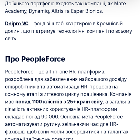
До їхнього портфелю входять такі компанії, як Mate
Academy, Dynamiq, Altris та Esper Bionics.
Dnipro VC
– фонд зі штаб-квартирою в Кремнієвій
долині, що підтримує технологічні компанії по всьому
світу.
Про PeopleForce
PeopleForce – це all-in-one HR-платформа,
розроблена для забезпечення найкращого досвіду
співробітників та автоматизації HR-процесів на
кожному етапі життєвого циклу працівника. Компанія
має
понад 1100 клієнтів з 25+ країн світу
, а загальна
кількість активних користувачів HR-платформи
складає понад 90 000. Основна мета PeopleForce –
автоматизувати рутину, звільняючи час для HR-
фахівців, щоб вони могли зосередитися на талантах
компанії та їхньому розвитку.