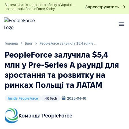
Автоматизація кадрового обліку в Україні —
Зареєструватись
презентація PeopleForce Kadry
Головна
Блог
PeopleForce залучила $5,4 млн у Pre-Series A раунді для зростання та розвитку на ринках Польщі та ЛАТАМ
PeopleForce залучила $5,4
млн у Pre-Series A раунді для
зростання та розвитку на
ринках Польщі та ЛАТАМ
Inside PeopleForce
HR Tech
2025-04-16
Команда PeopleForce