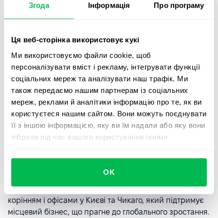
Згода
Інформація
Про програму
результатів.
Микола Михайлов
co-CEO
у PeopleForce
Ця веб-сторінка використовує кукі
Ми використовуємо файли cookie, щоб
персоналізувати вміст і рекламу, інтегрувати функції
Про інвесторів
соціальних мереж та аналізувати наш трафік. Ми
також передаємо нашим партнерам із соціальних
Pracuj Ventures
– це перший корпоративний
мереж, реклами й аналітики інформацію про те, як ви
інноваційний фонд у Польщі та один з перших у
користуєтеся нашим сайтом. Вони можуть поєднувати
регіоні Центральної та Східної Європи, що фокусується
її з іншою інформацією, яку ви їм надали або яку вони
на інвестуванні в галузі HR Tech та EDU Tech. Місія
зібрали під час вашого користування їхніми
фонду полягає в підтримці інноваційних та
службами.
масштабованих проектів, що працюють на ринку
цифрового HR.
OK
u.ventures
– інвестиційний фонд з українським
корінням і офісами у Києві та Чикаго, який підтримує
місцевий бізнес, що прагне до глобального зростання.