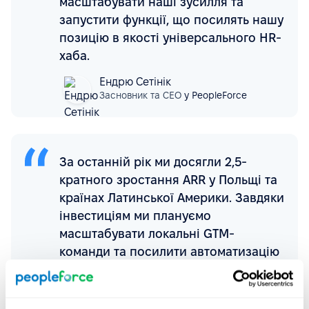
масштабувати наші зусилля та
запустити функції, що посилять нашу
позицію в якості універсального HR-
хаба.
Ендрю Сетінік
Засновник та CEO
у PeopleForce
За останній рік ми досягли 2,5-
кратного зростання ARR у Польщі та
країнах Латинської Америки. Завдяки
інвестиціям ми плануємо
масштабувати локальні GTM-
команди та посилити автоматизацію
HR-процесів із урахуванням
специфіки регіонів, що дозволить
нашим клієнтам досягати кращих