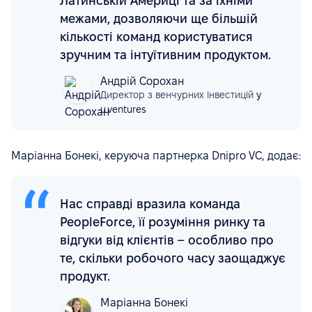
Латинській Америці та за їхніми
межами, дозволяючи ще більшій
кількості команд користуватися
зручним та інтуїтивним продуктом.
Андрій Сорохан
Директор з венчурних інвестицій
у
u.ventures
Маріанна Бонекі, керуюча партнерка Dnipro VC, додає:
Нас справді вразила команда
PeopleForce, її розуміння ринку та
відгуки від клієнтів – особливо про
те, скільки робочого часу заощаджує
продукт.
Маріанна Бонекі