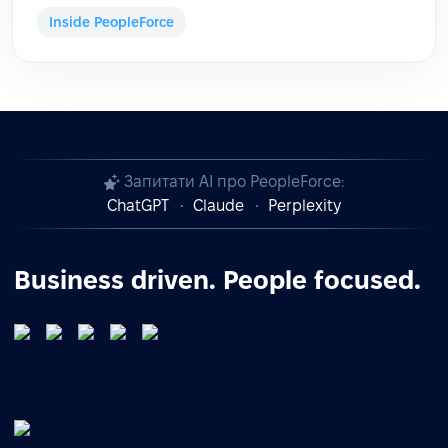
Inside PeopleForce
Запитати AI про PeopleForce:
ChatGPT
Claude
Perplexity
Business driven. People focused.