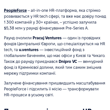
PeopleForce
– all-in-one HR-платформа, яка стрімко
розвивається у HR tech сфері, та вже має довіру понад
1 300 компаній у 30+ країнах, – успішно залучила
$5,38 млн у раунді фінансування Pre-Series A.
Раунд очолили
Pracuj Ventures
— один із провідних
фондів Центральної Європи, що спеціалізується на HR
tech, та
u.ventures
— інвестиційний фонд з
глобальним баченням, що має офіси у Києві та Чикаго.
Також до раунду приєднався
Dnipro VC
— венчурний
фонд із Кремнієвої долини, який тим самим зміцнив
мережу підтримки компанії.
Залучене фінансування пришвидшить масштабування
PeopleForce і підсилить її місію — трансформувати
HR-процеси в усьому світі.