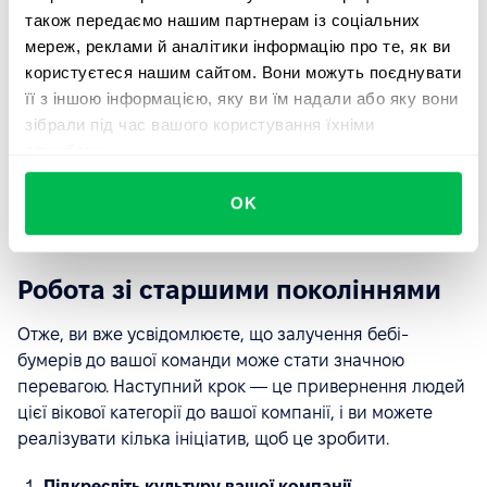
пенсію. Якщо пряма підтримка неможлива, важливо
також передаємо нашим партнерам із соціальних
створити умови, за яких кожен член команди може
мереж, реклами й аналітики інформацію про те, як ви
відчувати, що його внесок в компанію визнається і
користуєтеся нашим сайтом. Вони можуть поєднувати
цінується. Це можна досягти, впровадивши
її з іншою інформацією, яку ви їм надали або яку вони
інструменти, які забезпечують якісний зворотний
зібрали під час вашого користування їхніми
зв'язок і можливості для встановлення індивідуальних
службами.
цілей.
OK
Робота зі старшими поколіннями
Отже, ви вже усвідомлюєте, що залучення бебі-
бумерів до вашої команди може стати значною
перевагою. Наступний крок — це привернення людей
цієї вікової категорії до вашої компанії, і ви можете
реалізувати кілька ініціатив, щоб це зробити.
Підкресліть культуру вашої компанії