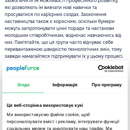
забезпечити їм можливості професійного розвитку,
які дозволяють їм вивчати нові навички та
просуватися по кар'єрних сходах. Заохочення
наставництва також є корисним, оскільки бумери
можуть запропонувати цінні поради та настанови
молодшим співробітникам, водночас навчаючись від
них. Пам'ятайте, що ця група часто відчуває себе
перевантаженою швидкістю технологічних змін, тому
завжди намагайтеся підтримувати їх у цьому процесі.
Бейбі Бумери на
15% більше схильні подаватися на
вакансії для віддаленої роботи
ніж інші покоління.
Вони можуть намагатися інтегрувати роботу в решту
Згода
Інформація
Про програму
свого життя, а не намагатися збалансувати дві речі,
які раніше вважалися принципово окремими.
Ця веб-сторінка використовує кукі
Запропонування гнучких умов праці, таких як
неповний робочий день або дистанційна робота,
Ми використовуємо файли cookie, щоб
може допомогти бумерам поєднати роботу та інші
персоналізувати вміст і рекламу, інтегрувати функції
обов'язки, особливо якщо вони батьки або вийшли на
соціальних мереж та аналізувати наш трафік. Ми