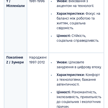
Y /
1981-1996
Умови:
Виховання з
Мілленіали
акцентом на технології.
Характеристики:
Фокус на
балансі між роботою та
життям, соціальна
свідомість.
Цінності:
Стійкість,
соціальна справедливість.
Покоління
Народжені
Z / Зумери
1997-2012
Умови:
Цілковите
занурення в цифрову епоху.
Характеристики:
Комфорт
з технологіями, бажання
автентичності.
Цінності:
Різноманітність,
інклюзивність, прихильність
до соціальних і екологічних
причин.