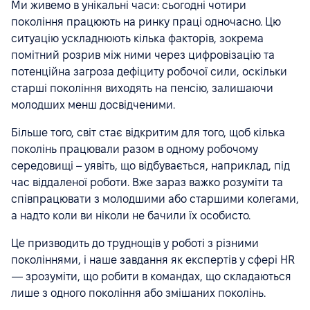
Ми живемо в унікальні часи: сьогодні чотири
покоління працюють на ринку праці одночасно. Цю
ситуацію ускладнюють кілька факторів, зокрема
помітний розрив між ними через цифровізацію та
потенційна загроза дефіциту робочої сили, оскільки
старші покоління виходять на пенсію, залишаючи
молодших менш досвідченими.
Більше того, світ стає відкритим для того, щоб кілька
поколінь працювали разом в одному робочому
середовищі – уявіть, що відбувається, наприклад, під
час віддаленої роботи. Вже зараз важко розуміти та
співпрацювати з молодшими або старшими колегами,
а надто коли ви ніколи не бачили їх особисто.
Це призводить до труднощів у роботі з різними
поколіннями, і наше завдання як експертів у сфері HR
— зрозуміти, що робити в командах, що складаються
лише з одного покоління або змішаних поколінь.