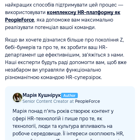
найкращих способів підтримувати цей процес —
використовувати
комплексну HR-платформу як
PeopleForce
, яка допоможе вам максимально
реалізувати потенціал вашої команди.
Якщо ви хочете дізнатися більше про покоління Z,
бебі-бумерів та про те, як зробити ваш HR-
департамент ще ефективнішим, зв’яжіться з нами.
Наші експерти будуть раді допомогти вам, щоб вже
незабаром ви управляли функціонально
різноманітною командою HR-суперзірок.
Марія Кушнірук
Author
Senior Content Creator at
PeopleForce
Марія понад п’ять років створює контент у
сфері HR-технологій і пише про те, як
технології, люди та культура впливають на
робоче середовище. Її інтереси охоплюють HR,