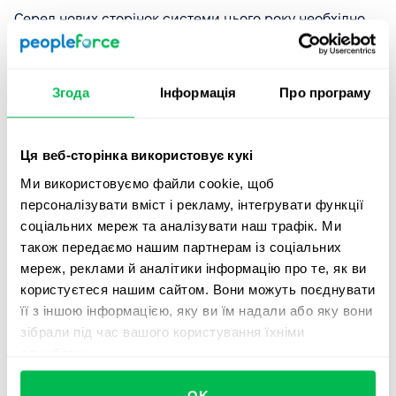
Серед нових сторінок системи цього року необхідно
виокремити "
Графік відсутності
". Це нова вкладка в
Календарі, де зібрані всі співробітники, які
перебувають у відпустці на певний період. Тепер ви
Згода
Інформація
Про програму
можете легко побачити, коли ваші колеги беруть
відсутність, та коли вони повернуться до роботи.
Дякуємо нашим розробникам за це важливе
Ця веб-сторінка використовує кукі
доповнення до системи!
Ми використовуємо файли cookie, щоб
персоналізувати вміст і рекламу, інтегрувати функції
соціальних мереж та аналізувати наш трафік. Ми
також передаємо нашим партнерам із соціальних
мереж, реклами й аналітики інформацію про те, як ви
користуєтеся нашим сайтом. Вони можуть поєднувати
її з іншою інформацією, яку ви їм надали або яку вони
зібрали під час вашого користування їхніми
службами.
OK