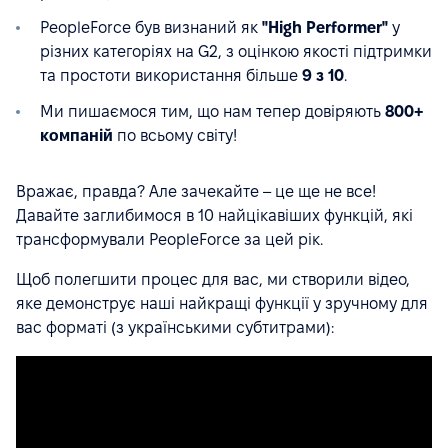
PeopleForce був визнаний як
"High Performer"
у
різних категоріях на G2, з оцінкою якості підтримки
та простоти використання більше
9 з 10
.
Ми пишаємося тим, що нам тепер довіряють
800+
компаній
по всьому світу!
Вражає, правда? Але зачекайте – це ще не все!
Давайте заглибимося в 10 найцікавіших функцій, які
трансформували PeopleForce за цей рік.
Щоб полегшити процес для вас, ми створили відео,
яке демонструє наші найкращі функції у зручному для
вас форматі (з українськими субтитрами):