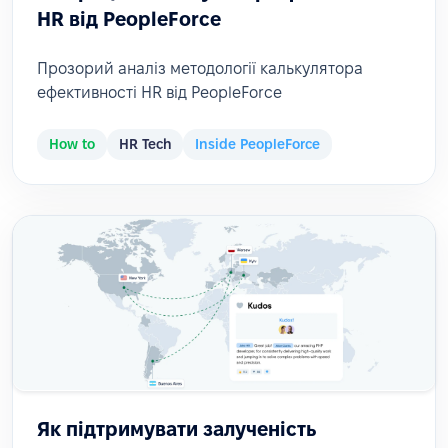
HR від PeopleForce
Прозорий аналіз методології калькулятора
ефективності HR від PeopleForce
How to
HR Tech
Inside PeopleForce
Як підтримувати залученість