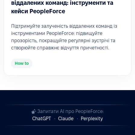
віддалених команд: інструменти та
кейси PeopleForce
Підтримуйте залученість віддалених команд із
інструментами PeopleForce: підвищуйте
прозорість, покращуйте регулярні зустрічі та
створюйте справжнє відчуття причетності.
How to
Запитати AI про PeopleForce:
ChatGPT
Claude
Perplexity