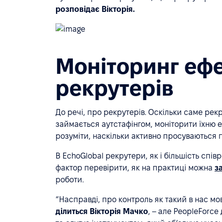
розповідає Вікторія.
Моніторинг ефе
рекрутерів
До речі, про рекрутерів. Оскільки саме рек
займається аутстафінгом, моніторити їхню е
розуміти, наскільки активно просуваються 
В EchoGlobal рекрутери, як і більшість спів
фактор перевірити, як на практиці можна
з
роботи.
“Насправді, про контроль як такий в нас мо
ділиться Вікторія Мачко
, – але PeopleForc