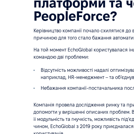
платформи та 
PeopleForce?
Керівництво компанії почало схилятися до 
причиною для того стало бажання автоматиз
На той момент EchoGlobal користувалася і
командою дві проблеми:
Відсутність можливості надалі оптимізува
наприклад, HR-менеджмент – та обʼєднува
Небажання компанії-постачальника послу
Компанія провела дослідження ринку та пр
допомогти у вирішенні описаних проблем. В
її модульність та гнучкість, можливість під
чином, EchoGlobal з 2019 року приєдналася 
користувачів.