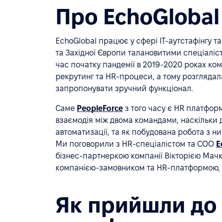
Про EchoGlobal
EchoGlobal працює у сфері IT-аутстафінгу та
та Західної Європи талановитими спеціаліста
час початку пандемії в 2019-2020 роках ко
рекрутинг та HR-процеси, а тому розглядала
запропонувати зручний функціонал.
Саме
PeopleForce
з того часу є HR платформ
взаємодія між двома командами, наскільки 
автоматизації, та як побудована робота з ни
Ми поговорили з HR-спеціалістом та COO
E
бізнес-партнеркою компанії Вікторією Мачко
компанією-замовником та HR-платформою, та
Як прийшли до