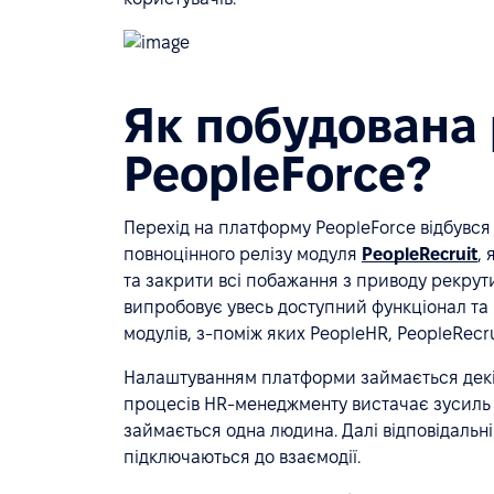
Як побудована 
PeopleForce?
Перехід на платформу PeopleForce відбувся
повноцінного релізу модуля
PeopleRecruit
,
та закрити всі побажання з приводу рекрути
випробовує увесь доступний функціонал та 
модулів, з-поміж яких PeopleHR, PeopleRecrui
Налаштуванням платформи займається декіль
процесів HR-менеджменту вистачає зусиль 
займається одна людина. Далі відповідальн
підключаються до взаємодії.