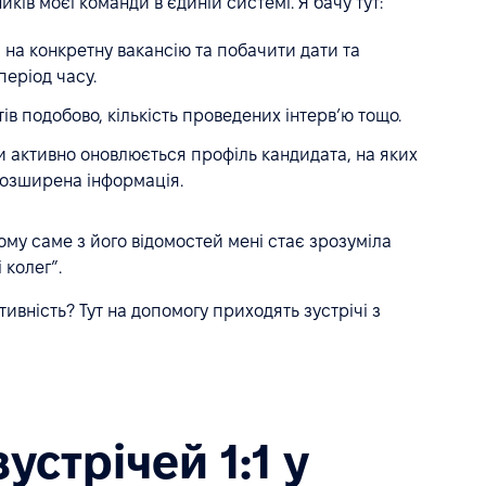
иків моєї команди в єдиній системі. Я бачу тут:
 на конкретну вакансію та побачити дати та
період часу.
ів подобово, кількість проведених інтервʼю тощо.
ки активно оновлюється профіль кандидата, на яких
 розширена інформація.
ому саме з його відомостей мені стає зрозуміла
 колег”.
вність? Тут на допомогу приходять зустрічі з
устрічей 1:1 y