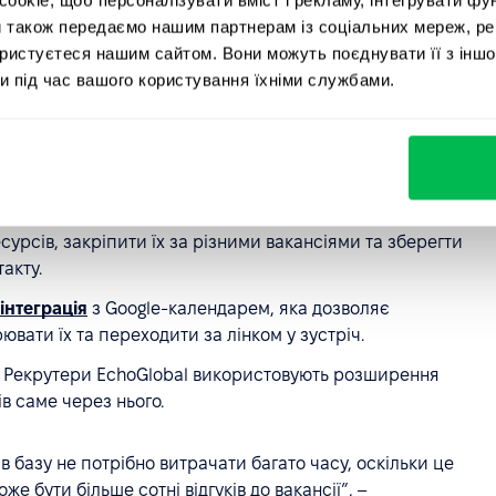
и також передаємо нашим партнерам із соціальних мереж, ре
ідкувати за тим, як йде набір, чи виникають помилки,
ористуєтеся нашим сайтом. Вони можуть поєднувати її з іншо
ерам”, –
ділиться Вікторія.
и під час вашого користування їхніми службами.
 огляду на те, що воронка кастомна, рекрутерам зручно
і воронки на вакансії, а також використовувати
в.
 що платформа допомагає зібрати велику єдину базу,
сурсів, закріпити їх за різними вакансіями та зберегти
такту.
інтеграція
з Google-календарем, яка дозволяє
ювати їх та переходити за лінком у зустріч.
. Рекрутери EchoGlobal використовують розширення
в саме через нього.
 базу не потрібно витрачати багато часу, оскільки це
е бути більше сотні відгуків до вакансії”, –