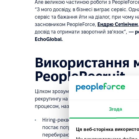
Але великою частиною роботи з PeopleForce
“З мого досвіду, в бізнесі виграє сервіс. О
сервіс та бажання йти на діалог, при чому на
засновником PeopleForce,
Ендрю Сетінічем
досвід та отримати зворотний звʼязок”,
— ро
EchoGlobal.
Використання 
PeopleRecruit
Цілком зрозуміло, що як компанія у сфері ст
рекрутингу на високому рівні. Вікторія Мач
процесом, назвала топ-5 функцій, які викор
Згода
Hiring-реквести або запити на найм. Ак
постає потреба у фахівці певного профілю
Ця веб-сторінка використо
перебирають на себе цей запит, обробля
Ми використовуємо файли co