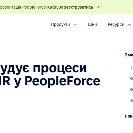
презентація PeopleForce Kadry
Зареєструватись
Продукти
Ціни
Ресурси
Змі
будує процеси
П
HR у PeopleForce
Я
В
Пока