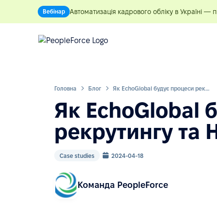
Автоматизація кадрового обліку в Україні — 
Вебінар
Головна
Блог
Як EchoGlobal будує процеси рекрутингу та HR у PeopleForce
Як EchoGlobal 
рекрутингу та 
Case studies
2024-04-18
Команда PeopleForce