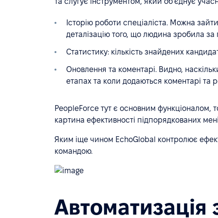
та слугує інструментом, який обʼєднує учасн
Історію роботи спеціаліста. Можна зайти
деталізацію того, що людина зробила за 
Статистику: кількість знайдених кандидат
Оновлення та коментарі. Видно, наскіль
етапах та коли додаються коментарі та
PeopleForce тут є основним функціоналом, т
картина ефективності підпорядкованих мені
Яким іще чином EchoGlobal контролює ефекти
командою.
Автоматизація з