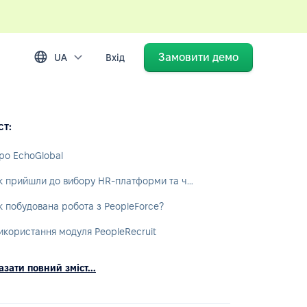
Замовити демо
UA
Вхід
ст:
ро EchoGlobal
Як прийшли до вибору HR-платформи та чому саме PeopleForce?
к побудована робота з PeopleForce?
икористання модуля PeopleRecruit
зати повний зміст...