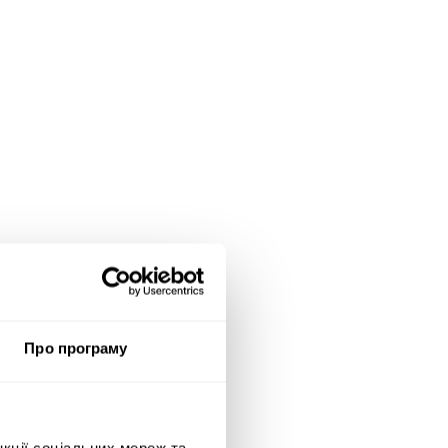
Про програму
нкції соціальних мереж та