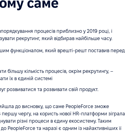
чому саме
впорядкування процесів приблизно у 2019 році, і
увати рекрутинг, який відбирав найбільше часу.
ншим функціоналом, який врешті-решт поставив перед
ти більшу кількість процесів, окрім рекрутингу, –
ти їх в єдиній системі
г розвиватися та розвивати свій продукт.
ийшла до висновку, що саме PeopleForce зможе
 першу чергу, на користь нової HR-платформи зіграла
ʼєднувати різні процеси в єдину екосистему. Таким
до PeopleForce та наразі є одним із найактивніших її