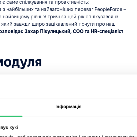
 є саме спілкування та проактивність:
дна з найбільших та найвагоміших переваг PeopleForce –
 найвищому рівні. Я тричі за цей рік спілкувався із
, який завжди щиро зацікавлений почути про наш
зповідає Захар Пікулицький, COO та HR-спеціаліст
модуля
афінгу, EchoGlobal мала на меті автоматизацію
ко, як лід-рекрутерка EchoGlobal та керуюча цим
истовуються найчастіше в повсякденній роботі:
Інформація
каунт-менеджер компанії створює
запит на найм
, коли
. Надалі Вікторія та її команда рекрутерів
вує кукі
ють його та моніторять його розвиток.
okie, щоб персоналізувати вміст і рекламу, інтегрувати фу