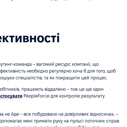
ктивності
рутинг-команда – вагомий ресурс компанії, що
фективність необхідно регулярно хоча б для того, щоб
пошуки спеціалістів, та як покращити цей процес.
робітників, працюють віддалено – тож це ще один
астосувати
PeopleForce для контролю результату
ва не йде – все побудовано на довірливих відносинах, –
e допомагає мені тримати руку на пульсі поточних справ