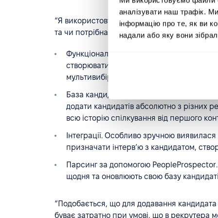
аналізувати наш трафік. М
“Я використовую дашборди, щоб особисто сл
інформацію про те, як ви к
та чи потрібна допомога рекрутинг-менедж
надали або яку вони зібрал
Функціонал вакансій та воронка найму. З
створювати власні етапи та власні окрем
мультивибір при перенесенні кандидаті
База кандидатів. Компанії подобається,
додати кандидатів абсолютно з різних ре
всю історію спілкування від першого кон
Інтеграції. Особливо зручною виявилася
призначати інтервʼю з кандидатом, створ
Парсинг за допомогою PeopleProspector
щодня та оновлюють свою базу кандидаті
“Подобається, що для додавання кандидата в
буває затратно при умові, що в рекрутера мож