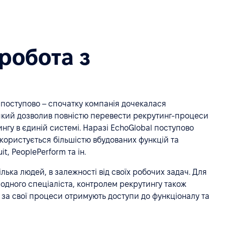
робота з
 поступово – спочатку компанія дочекалася
 який дозволив повністю перевести рекрутинг-процеси
нгу в єдиній системі. Наразі EchoGlobal поступово
користується більшістю вбудованих функцій та
t, PeoplePerform та ін.
ка людей, в залежності від своїх робочих задач. Для
одного спеціаліста, контролем рекрутингу також
і за свої процеси отримують доступи до функціоналу та