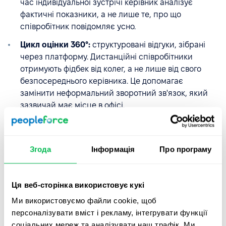
час індивідуальної зустрічі керівник аналізує
фактичні показники, а не лише те, про що
співробітник повідомляє усно.
Цикл оцінки 360°:
структуровані відгуки, зібрані
через платформу. Дистанційні співробітники
отримують фідбек від колег, а не лише від свого
безпосереднього керівника. Це допомагає
замінити неформальний зворотний зв'язок, який
зазвичай має місце в офісі.
Публічна відзнака досягнень.
Будь-який
співробітник може опублікувати подяку колезі,
видиму всій команді. Результат, про який згадали
Згода
Інформація
Про програму
би в офісі, може залишитися непомітним для
розподіленої команди, якщо його не опублікувати
там, де його бачать усі.
Ця веб-сторінка використовує кукі
Ми використовуємо файли cookie, щоб
персоналізувати вміст і рекламу, інтегрувати функції
Деякі клієнти PeopleForce планують
соціальних мереж та аналізувати наш трафік. Ми