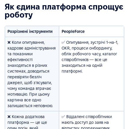
Як єдина платформа спрощує
роботу
Розрізнені інструменти
PeopleForce
​​❌ Коли опитування,
✅ Опитування, зустрічі 1-на-1,
кадрове адміністрування
OKR, процеси онбордингу,
та показники
облік робочого часу, каталог
ефективності
співробітників — все це
знаходяться в різних
знаходиться на одній
системах, доводиться
платформі.
перевіряти безліч
джерел, щоб з’ясувати,
чому команда втрачає
мотивацію. При цьому
картина все одно
залишається неповною.
❌ Кожна додаткова
✅ Віддалені співробітники
платформа — це ще
мають доступ до заяв на
один логін, який
відпустку, розрахункових