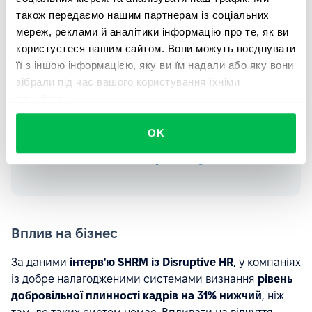
щотижневі відеодзвінки через
також передаємо нашим партнерам із соціальних
мереж, реклами й аналітики інформацію про те, як ви
вбудований календар і
користуєтеся нашим сайтом. Вони можуть поєднувати
розпочинають кожну зустріч з
її з іншою інформацією, яку ви їм надали або яку вони
індивідуальної розповіді про
зібрали під час вашого користування їхніми
досягнення тижня.
службами.
OK
Дізнатися більше про модуль Perform
Вплив на бізнес
За даними
інтерв'ю SHRM із Disruptive HR
, у компаніях
із добре налагодженими системами визнання
рівень
добровільної плинності кадрів на 31% нижчий
, ніж