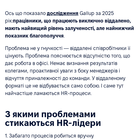
Ось що показало
дослідження
Gallup за 2025
рік:
працівники, що працюють виключно віддалено,
мають найвищий рівень залученості, але найнижчий
показник благополуччя
.
Проблема не у гнучкості — віддалені співробітники її
цінують. Проблема пояснюється відсутністю того, що
дає робота в офісі. Немає визнання результатів
колегами, проактивної уваги з боку менеджерів і
відчуття приналежності до команди. У віддаленому
форматі це не відбувається само собою. І саме тут
найчастіше ламаються HR-процеси.
З якими проблемами
стикаються HR-лідери
1. Забагато процесів робиться вручну