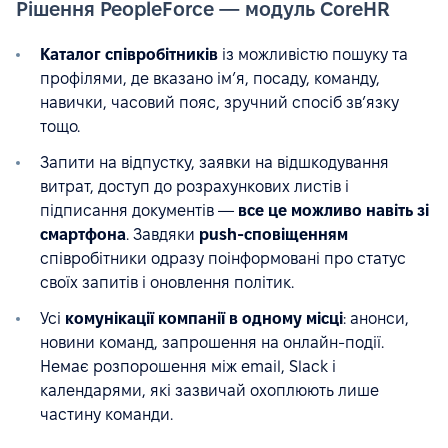
Рішення PeopleForce — модуль CoreHR
Каталог співробітників
із можливістю пошуку та
профілями, де вказано ім’я, посаду, команду,
навички, часовий пояс, зручний спосіб зв’язку
тощо.
Запити на відпустку, заявки на відшкодування
витрат, доступ до розрахункових листів і
підписання документів —
все це можливо навіть зі
смартфона
. Завдяки
push-сповіщенням
співробітники одразу поінформовані про статус
своїх запитів і оновлення політик.
Усі
комунікації компанії в одному місці
: анонси,
новини команд, запрошення на онлайн-події.
Немає розпорошення між email, Slack і
календарями, які зазвичай охоплюють лише
частину команди.