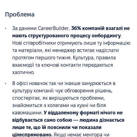
Проблема
За даними CareerBuilder,
36% компаній взагалі не
мають структурованого процесу онбордингу
.
Нові співробітники отримують лише ту інформацію
та матеріали, які менеджер встигає надіслати
протягом першого тижня. Культура, правила
взаємодії та ключові контакти передаються
хаотично.
В офісі новачок так чи інакше занурюється в
культуру компанії: чує обговорення рішень,
спостерігає, як вирішуються проблеми,
знайомиться з колегами на кухні чи біля
кавомашини.
У віддаленому форматі нічого не
відбувається само собою — людина дізнається
лише те, що їй пояснили чи показали
цілеспрямовано.
Якщо немає ментора чи