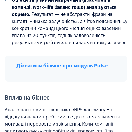
Оцінки за різними напрямами (взаємини в
команді, work–life баланс тощо) аналізуються
окремо.
Результат — не абстрактні фрази на
кшталт «низька залученість», а чітке пояснення: «у
конкретній команді цього місяця оцінка взаємин
впала на 20 пунктів, тоді як задоволеність
результатами роботи залишилась на тому ж рівні».
Дізнатися більше про модуль Pulse
Вплив на бізнес
Аналіз ранніх змін показника eNPS дає змогу HR-
відділу виявляти проблеми ще до того, як зниження
мотивації переросте у звільнення. Коли компанії
запитують думку співробітників, враховують її та