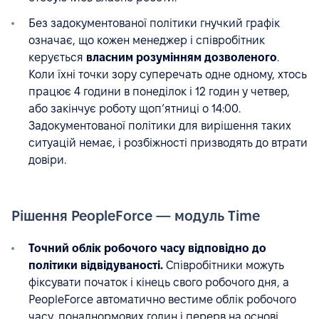
Без задокументованої політики гнучкий графік
означає, що кожен менеджер і співробітник
керується
власним розумінням дозволеного
.
Коли їхні точки зору суперечать одне одному, хтось
працює 4 години в понеділок і 12 годин у четвер,
або закінчує роботу щоп’ятниці о 14:00.
Задокументованої політики для вирішення таких
ситуацій немає, і розбіжності призводять до втрати
довіри.
Рішення PeopleForce — модуль Time
Точний облік робочого часу відповідно до
політики відвідуваності.
Співробітники можуть
фіксувати початок і кінець свого робочого дня, а
PeopleForce автоматично вестиме облік робочого
часу, понаднормових годин і перерв на основі