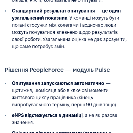
більше, ніж ті, кого взагалі не опитували.
Стандартний результат опитування — це один
узагальнений показник
. У команді можуть бути
погані стосунки між колегами і водночас люди
можуть почуватися впевнено щодо результатів
своєї роботи. Узагальнена оцінка не дає зрозуміти,
що саме потребує змін.
Рішення PeopleForce — модуль Pulse
Опитування запускаються автоматично
—
щотижня, щомісяця або в ключові моменти
життєвого циклу працівника (кінець
випробувального терміну, перші 90 днів тощо).
eNPS відстежується в динаміці
, а не як разове
значення.