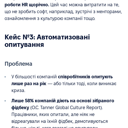
роботи HR щорічно.
Цей час можна витратити на те,
що не зробить софт, наприклад, зустрічі з менторами,
ознайомлення з культурою компанії тощо.
Кейс №3: Автоматизовані
опитування
Проблема
У більшості компаній
співробітників опитують
лише раз на рік
— або тільки тоді, коли виникає
криза.
Лише 58% компаній діють на основі зібраного
фідбеку
(O.C. Tanner Global Culture Report).
Працівники, яких опитали, але ніяк не
відреагували на їхній фідбек, демотивуються