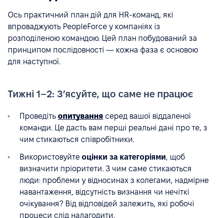
Ось практичний план дій для HR-команд, які
впроваджують PeopleForce у компаніях із
розподіленою командою. Цей план побудований за
принципом послідовності — кожна фаза є основою
для наступної.
Тижні 1–2: З’ясуйте, що саме не працює
Проведіть
опитування
серед вашої віддаленої
команди. Це дасть вам перші реальні дані про те, з
чим стикаються співробітники.
Використовуйте
оцінки за категоріями
, щоб
визначити пріоритети. З чим саме стикаються
люди: проблеми у відносинах з колегами, надмірне
навантаження, відсутність визнання чи нечіткі
очікування? Від відповідей залежить, які робочі
процеси слід налагодити.