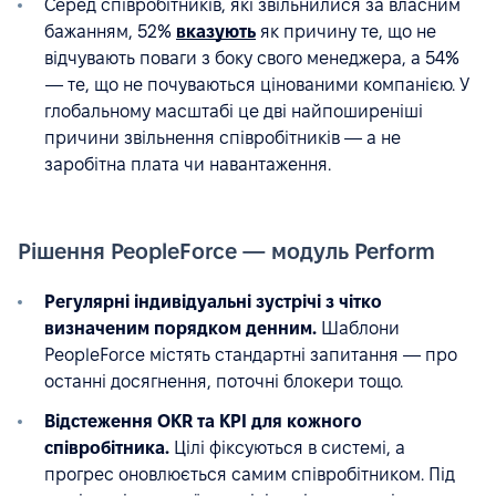
Серед співробітників, які звільнилися за власним
бажанням, 52%
вказують
як причину те, що не
відчувають поваги з боку свого менеджера, а 54%
— те, що не почуваються цінованими компанією. У
глобальному масштабі це дві найпоширеніші
причини звільнення співробітників — а не
заробітна плата чи навантаження.
Рішення PeopleForce — модуль Perform
Регулярні індивідуальні зустрічі з чітко
визначеним порядком денним.
Шаблони
PeopleForce містять стандартні запитання — про
останні досягнення, поточні блокери тощо.
Відстеження OKR та KPI для кожного
співробітника.
Цілі фіксуються в системі, а
прогрес оновлюється самим співробітником. Під