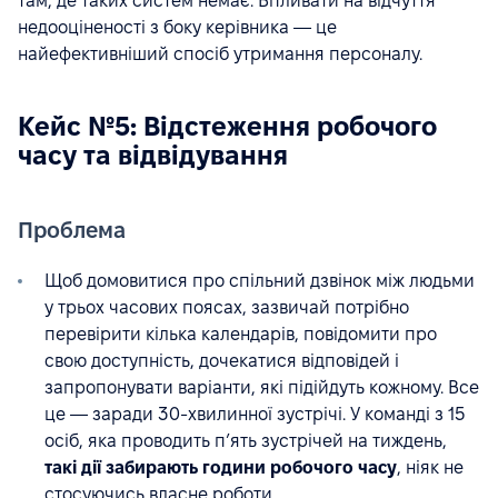
там, де таких систем немає. Впливати на відчуття
недооціненості з боку керівника — це
найефективніший спосіб утримання персоналу.
Кейс №5: Відстеження робочого
часу та відвідування
Проблема
Щоб домовитися про спільний дзвінок між людьми
у трьох часових поясах, зазвичай потрібно
перевірити кілька календарів, повідомити про
свою доступність, дочекатися відповідей і
запропонувати варіанти, які підійдуть кожному. Все
це — заради 30-хвилинної зустрічі. У команді з 15
осіб, яка проводить п’ять зустрічей на тиждень,
такі дії забирають години робочого часу
, ніяк не
стосуючись власне роботи.