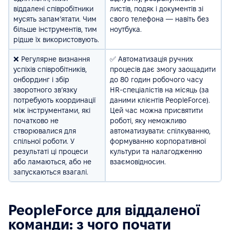
віддалені співробітники
листів, подяк і документів зі
мусять запам’ятати. Чим
свого телефона — навіть без
більше інструментів, тим
ноутбука.
рідше їх використовують.
❌ Регулярне визнання
✅ Автоматизація ручних
успіхів співробітників,
процесів дає змогу заощадити
онбординг і збір
до 80 годин робочого часу
зворотного зв’язку
HR-спеціалістів на місяць (за
потребують координації
даними клієнтів PeopleForce).
між інструментами, які
Цей час можна присвятити
початково не
роботі, яку неможливо
створювалися для
автоматизувати: спілкуванню,
спільної роботи. У
формуванню корпоративної
результаті ці процеси
культури та налагодженню
або ламаються, або не
взаємовідносин.
запускаються взагалі.
PeopleForce для віддаленої
команди: з чого почати