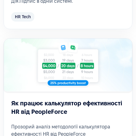
Дія.Підпис в одній системі.
HR Tech
Як працює калькулятор ефективності
HR від PeopleForce
Прозорий аналіз методології калькулятора
ефективності HR від PeopleForce