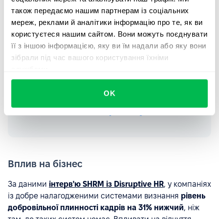
щотижневі відеодзвінки через
також передаємо нашим партнерам із соціальних
мереж, реклами й аналітики інформацію про те, як ви
вбудований календар і
користуєтеся нашим сайтом. Вони можуть поєднувати
розпочинають кожну зустріч з
її з іншою інформацією, яку ви їм надали або яку вони
індивідуальної розповіді про
зібрали під час вашого користування їхніми
досягнення тижня.
службами.
OK
Дізнатися більше про модуль Perform
Вплив на бізнес
За даними
інтерв'ю SHRM із Disruptive HR
, у компаніях
із добре налагодженими системами визнання
рівень
добровільної плинності кадрів на 31% нижчий
, ніж