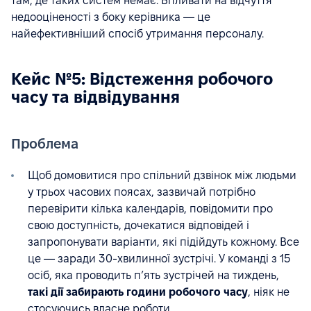
там, де таких систем немає. Впливати на відчуття
недооціненості з боку керівника — це
найефективніший спосіб утримання персоналу.
Кейс №5: Відстеження робочого
часу та відвідування
Проблема
Щоб домовитися про спільний дзвінок між людьми
у трьох часових поясах, зазвичай потрібно
перевірити кілька календарів, повідомити про
свою доступність, дочекатися відповідей і
запропонувати варіанти, які підійдуть кожному. Все
це — заради 30-хвилинної зустрічі. У команді з 15
осіб, яка проводить п’ять зустрічей на тиждень,
такі дії забирають години робочого часу
, ніяк не
стосуючись власне роботи.