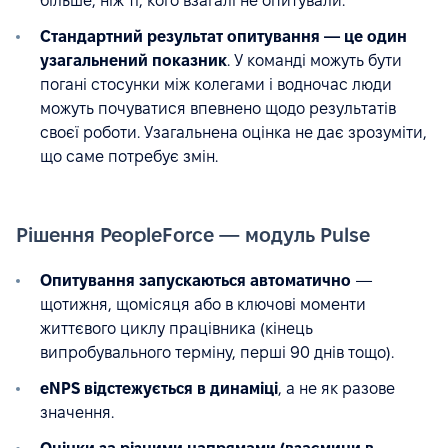
більше, ніж ті, кого взагалі не опитували.
Стандартний результат опитування — це один
узагальнений показник
. У команді можуть бути
погані стосунки між колегами і водночас люди
можуть почуватися впевнено щодо результатів
своєї роботи. Узагальнена оцінка не дає зрозуміти,
що саме потребує змін.
Рішення PeopleForce — модуль Pulse
Опитування запускаються автоматично
—
щотижня, щомісяця або в ключові моменти
життєвого циклу працівника (кінець
випробувального терміну, перші 90 днів тощо).
eNPS відстежується в динаміці
, а не як разове
значення.