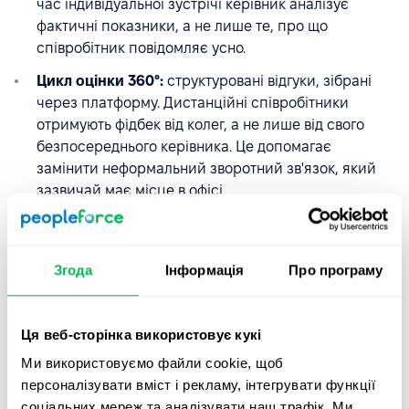
час індивідуальної зустрічі керівник аналізує
фактичні показники, а не лише те, про що
співробітник повідомляє усно.
Цикл оцінки 360°:
структуровані відгуки, зібрані
через платформу. Дистанційні співробітники
отримують фідбек від колег, а не лише від свого
безпосереднього керівника. Це допомагає
замінити неформальний зворотний зв'язок, який
зазвичай має місце в офісі.
Публічна відзнака досягнень.
Будь-який
співробітник може опублікувати подяку колезі,
видиму всій команді. Результат, про який згадали
Згода
Інформація
Про програму
би в офісі, може залишитися непомітним для
розподіленої команди, якщо його не опублікувати
там, де його бачать усі.
Ця веб-сторінка використовує кукі
Ми використовуємо файли cookie, щоб
персоналізувати вміст і рекламу, інтегрувати функції
Деякі клієнти PeopleForce планують
соціальних мереж та аналізувати наш трафік. Ми