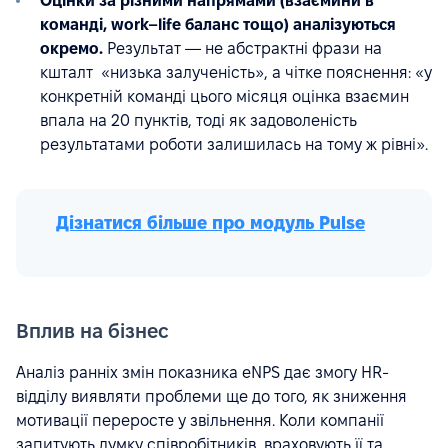
Оцінки за різними напрямами (взаємини в
команді, work–life баланс тощо) аналізуються
окремо.
Результат — не абстрактні фрази на
кшталт «низька залученість», а чітке пояснення: «у
конкретній команді цього місяця оцінка взаємин
впала на 20 пунктів, тоді як задоволеність
результатами роботи залишилась на тому ж рівні».
Дізнатися більше про модуль Pulse
Вплив на бізнес
Аналіз ранніх змін показника eNPS дає змогу HR-
відділу виявляти проблеми ще до того, як зниження
мотивації переросте у звільнення. Коли компанії
запитують думку співробітників, враховують її та