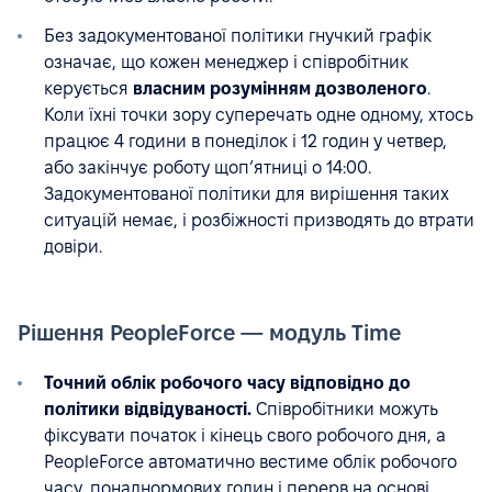
Без задокументованої політики гнучкий графік
означає, що кожен менеджер і співробітник
керується
власним розумінням дозволеного
.
Коли їхні точки зору суперечать одне одному, хтось
працює 4 години в понеділок і 12 годин у четвер,
або закінчує роботу щоп’ятниці о 14:00.
Задокументованої політики для вирішення таких
ситуацій немає, і розбіжності призводять до втрати
довіри.
Рішення PeopleForce — модуль Time
Точний облік робочого часу відповідно до
політики відвідуваності.
Співробітники можуть
фіксувати початок і кінець свого робочого дня, а
PeopleForce автоматично вестиме облік робочого
часу, понаднормових годин і перерв на основі