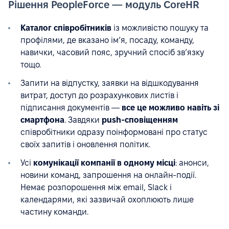
Рішення PeopleForce — модуль CoreHR
Каталог співробітників
із можливістю пошуку та
профілями, де вказано ім’я, посаду, команду,
навички, часовий пояс, зручний спосіб зв’язку
тощо.
Запити на відпустку, заявки на відшкодування
витрат, доступ до розрахункових листів і
підписання документів —
все це можливо навіть зі
смартфона
. Завдяки
push-сповіщенням
співробітники одразу поінформовані про статус
своїх запитів і оновлення політик.
Усі
комунікації компанії в одному місці
: анонси,
новини команд, запрошення на онлайн-події.
Немає розпорошення між email, Slack і
календарями, які зазвичай охоплюють лише
частину команди.