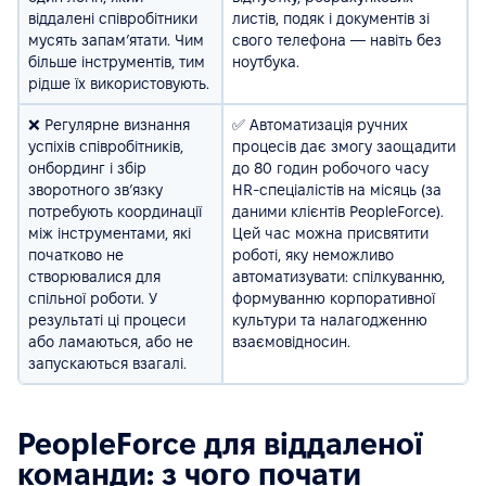
віддалені співробітники
листів, подяк і документів зі
мусять запам’ятати. Чим
свого телефона — навіть без
більше інструментів, тим
ноутбука.
рідше їх використовують.
❌ Регулярне визнання
✅ Автоматизація ручних
успіхів співробітників,
процесів дає змогу заощадити
онбординг і збір
до 80 годин робочого часу
зворотного зв’язку
HR-спеціалістів на місяць (за
потребують координації
даними клієнтів PeopleForce).
між інструментами, які
Цей час можна присвятити
початково не
роботі, яку неможливо
створювалися для
автоматизувати: спілкуванню,
спільної роботи. У
формуванню корпоративної
результаті ці процеси
культури та налагодженню
або ламаються, або не
взаємовідносин.
запускаються взагалі.
PeopleForce для віддаленої
команди: з чого почати