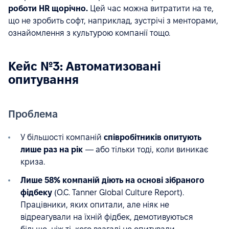
роботи HR щорічно.
Цей час можна витратити на те,
що не зробить софт, наприклад, зустрічі з менторами,
ознайомлення з культурою компанії тощо.
Кейс №3: Автоматизовані
опитування
Проблема
У більшості компаній
співробітників опитують
лише раз на рік
— або тільки тоді, коли виникає
криза.
Лише 58% компаній діють на основі зібраного
фідбеку
(O.C. Tanner Global Culture Report).
Працівники, яких опитали, але ніяк не
відреагували на їхній фідбек, демотивуються