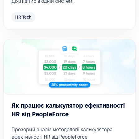
Дія.Підпис в одній системі.
HR Tech
Як працює калькулятор ефективності
HR від PeopleForce
Прозорий аналіз методології калькулятора
ефективності HR від PeopleForce