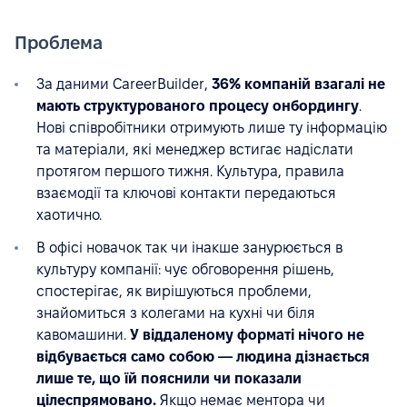
Проблема
За даними CareerBuilder,
36% компаній взагалі не
мають структурованого процесу онбордингу
.
Нові співробітники отримують лише ту інформацію
та матеріали, які менеджер встигає надіслати
протягом першого тижня. Культура, правила
взаємодії та ключові контакти передаються
хаотично.
В офісі новачок так чи інакше занурюється в
культуру компанії: чує обговорення рішень,
спостерігає, як вирішуються проблеми,
знайомиться з колегами на кухні чи біля
кавомашини.
У віддаленому форматі нічого не
відбувається само собою — людина дізнається
лише те, що їй пояснили чи показали
цілеспрямовано.
Якщо немає ментора чи