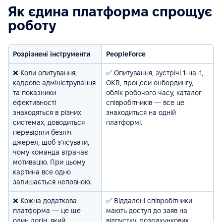
Як єдина платформа спрощує
роботу
Розрізнені інструменти
PeopleForce
​​❌ Коли опитування,
✅ Опитування, зустрічі 1-на-1,
кадрове адміністрування
OKR, процеси онбордингу,
та показники
облік робочого часу, каталог
ефективності
співробітників — все це
знаходяться в різних
знаходиться на одній
системах, доводиться
платформі.
перевіряти безліч
джерел, щоб з’ясувати,
чому команда втрачає
мотивацію. При цьому
картина все одно
залишається неповною.
❌ Кожна додаткова
✅ Віддалені співробітники
платформа — це ще
мають доступ до заяв на
один логін, який
відпустку, розрахункових