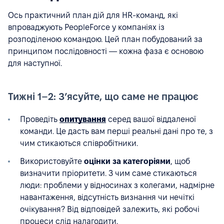
Ось практичний план дій для HR-команд, які
впроваджують PeopleForce у компаніях із
розподіленою командою. Цей план побудований за
принципом послідовності — кожна фаза є основою
для наступної.
Тижні 1–2: З’ясуйте, що саме не працює
Проведіть
опитування
серед вашої віддаленої
команди. Це дасть вам перші реальні дані про те, з
чим стикаються співробітники.
Використовуйте
оцінки за категоріями
, щоб
визначити пріоритети. З чим саме стикаються
люди: проблеми у відносинах з колегами, надмірне
навантаження, відсутність визнання чи нечіткі
очікування? Від відповідей залежить, які робочі
процеси слід налагодити.