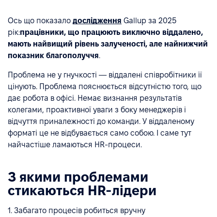
Ось що показало
дослідження
Gallup за 2025
рік:
працівники, що працюють виключно віддалено,
мають найвищий рівень залученості, але найнижчий
показник благополуччя
.
Проблема не у гнучкості — віддалені співробітники її
цінують. Проблема пояснюється відсутністю того, що
дає робота в офісі. Немає визнання результатів
колегами, проактивної уваги з боку менеджерів і
відчуття приналежності до команди. У віддаленому
форматі це не відбувається само собою. І саме тут
найчастіше ламаються HR-процеси.
З якими проблемами
стикаються HR-лідери
1. Забагато процесів робиться вручну