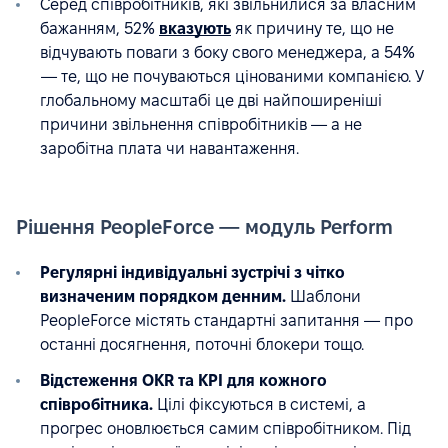
Серед співробітників, які звільнилися за власним
бажанням, 52%
вказують
як причину те, що не
відчувають поваги з боку свого менеджера, а 54%
— те, що не почуваються цінованими компанією. У
глобальному масштабі це дві найпоширеніші
причини звільнення співробітників — а не
заробітна плата чи навантаження.
Рішення PeopleForce — модуль Perform
Регулярні індивідуальні зустрічі з чітко
визначеним порядком денним.
Шаблони
PeopleForce містять стандартні запитання — про
останні досягнення, поточні блокери тощо.
Відстеження OKR та KPI для кожного
співробітника.
Цілі фіксуються в системі, а
прогрес оновлюється самим співробітником. Під