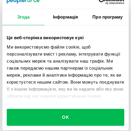
1-на-1 та очікування від цієї ініціативи. Це допоможе
людям правильно сприйняти нову активність, а також
Згода
Інформація
Про програму
залучить їх до співпраці.
Почніть з вибору методології та цілей для 1-на-1. Після
цього повідомьте команду про свій план проведення
Ця веб-сторінка використовує кукі
регулярних 1-на-1 та для чого ви будете їх
Ми використовуємо файли cookie, щоб
використовувати. Це допоможе команді бути готовими
персоналізувати вміст і рекламу, інтегрувати функції
до мітингу, та зробить мітинги більш ефективними.
соціальних мереж та аналізувати наш трафік. Ми
Після першого-другого раунду мітингу обов’язково
також передаємо нашим партнерам із соціальних
зберіть фідбек у команді щодо якості 1-на-1 і можливих
мереж, реклами й аналітики інформацію про те, як ви
покращень.
користуєтеся нашим сайтом. Вони можуть поєднувати
її з іншою інформацією, яку ви їм надали або яку вони
Якщо переживання співробітника засновані на
зібрали під час вашого користування їхніми
негативному минулому досвіді — тут краще за все
службами.
буде індивідуально проговорити його переживання та
заперечення. Як правило — одного якісного 1-на-1
OK
достатньо щоб змінити відношення людини до цих
зустрічей.