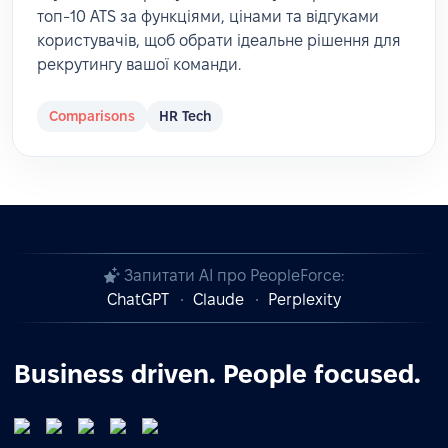
топ-10 ATS за функціями, цінами та відгуками
користувачів, щоб обрати ідеальне рішення для
рекрутингу вашої команди.
Comparisons
HR Tech
Запитати AI про PeopleForce:
ChatGPT
Claude
Perplexity
Business driven. People focused.