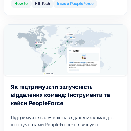
How to
HR Tech
Inside PeopleForce
Як підтримувати залученість
віддалених команд: інструменти та
кейси PeopleForce
Підтримуйте залученість віддалених команд із
інструментами PeopleForce: підвищуйте