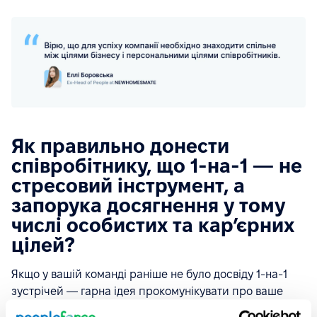
Як правильно донести
співробітнику, що 1-на-1 — не
стресовий інструмент, а
запорука досягнення у тому
числі особистих та карʼєрних
цілей?
Якщо у вашій команді раніше не було досвіду 1-на-1
зустрічей — гарна ідея прокомунікувати про ваше
рішення впровадити цю ініціативу, про ваш підхід до