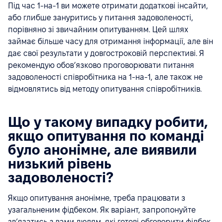
Під час 1-на-1 ви можете отримати додаткові інсайти,
або глибше зануритись у питання задоволеності,
порівняно зі звичайним опитуванням. Цей шлях
займає більше часу для отримання інформації, але він
дає свої результати у довгостроковій перспективі. Я
рекомендую обов’язково проговорювати питання
задоволеності співробітника на 1-на-1, але також не
відмовлятись від методу опитування співробітників.
Що у такому випадку робити,
якщо опитування по команді
було анонімне, але виявили
низький рівень
задоволеності?
Якщо опитування анонімне, треба працювати з
узагальненим фідбеком. Як варіант, запропонуйте
зв’язатись з вами людям, які готові обговорити фідбек,