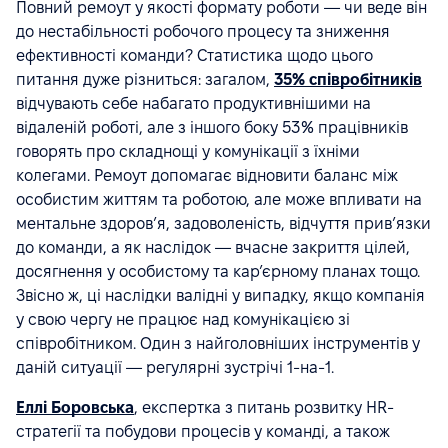
Повний ремоут у якості формату роботи — чи веде він
до нестабільності робочого процесу та зниження
ефективності команди? Статистика щодо цього
питання дуже різниться: загалом,
35% співробітників
відчувають себе набагато продуктивнішими на
відаленій роботі, але з іншого боку 53% працівників
говорять про складнощі у комунікації з їхніми
колегами. Ремоут допомагає відновити баланс між
особистим життям та роботою, але може впливати на
ментальне здоровʼя, задоволеність, відчуття привʼязки
до команди, а як наслідок — вчасне закриття цілей,
досягнення у особистому та карʼєрному планах тощо.
Звісно ж, ці наслідки валідні у випадку, якщо компанія
у свою чергу не працює над комунікацією зі
співробітником. Один з найголовніших інструментів у
даній ситуації — регулярні зустрічі 1-на-1.
Еллі Боровська
, експертка з питань розвитку HR-
стратегії та побудови процесів у команді, а також