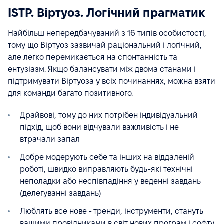
ISTP. Віртуоз. Логічний прагматик
Найбільш непередбачуваний з 16 типів особистості,
тому що Віртуоз зазвичай раціональний і логічний,
але легко перемикається на спонтанність та
ентузіазм. Якщо балансувати між двома станами і
підтримувати Віртуоза у всіх починаннях, можна взяти
для команди багато позитивного.
Драйвові, тому до них потрібен індивідуальний
підхід, щоб вони відчували важливість і не
втрачали запал
Добре модерують себе та інших на віддаленій
роботі, швидко виправляють будь-які технічні
неполадки або неспівпадіння у веденні завдань
(делегуванні завдань)
Люблять все нове - тренди, інструменти, стануть
вашими провідниками в світ нових програм і софту,