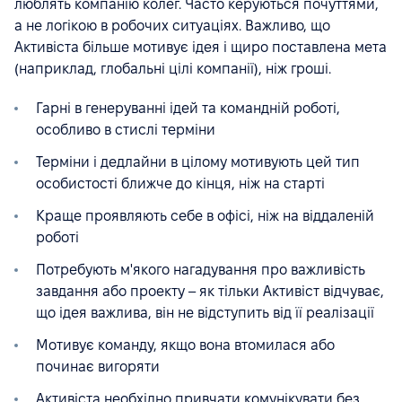
люблять компанію колег. Часто керуються почуттями,
а не логікою в робочих ситуаціях. Важливо, що
Активіста більше мотивує ідея і щиро поставлена мета
(наприклад, глобальні цілі компанії), ніж гроші.
Гарні в генеруванні ідей та командній роботі,
особливо в стислі терміни
Терміни і дедлайни в цілому мотивують цей тип
особистості ближче до кінця, ніж на старті
Краще проявляють себе в офісі, ніж на віддаленій
роботі
Потребують м'якого нагадування про важливість
завдання або проекту – як тільки Активіст відчуває,
що ідея важлива, він не відступить від її реалізації
Мотивує команду, якщо вона втомилася або
починає вигоряти
Активіста необхідно привчати комунікувати без