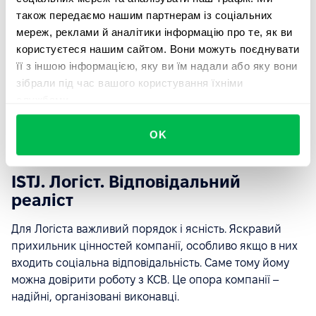
один з найпоширеніших міфів про інтроверсію.
також передаємо нашим партнерам із соціальних
Швидше, серед типів особистості з I на початку коду
мереж, реклами й аналітики інформацію про те, як ви
більше творчих, вдумливих співробітників, які
користуєтеся нашим сайтом. Вони можуть поєднувати
яскравіше проявляють себе і генерують більше ідей
її з іншою інформацією, яку ви їм надали або яку вони
не у великому колективі, а наодинці з собою або на
зібрали під час вашого користування їхніми
віддаленій роботі. Це креативні люди, які часто
службами.
вигоряють у процесі, тож за ними потрібно доглядати.
OK
ISTJ. Логіст. Відповідальний
реаліст
Для Логіста важливий порядок і ясність. Яскравий
прихильник цінностей компанії, особливо якщо в них
входить соціальна відповідальність. Саме тому йому
можна довірити роботу з КСВ. Це опора компанії –
надійні, організовані виконавці.