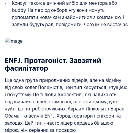
Консул також відмінний вибір для ментора або
buddy. На період онбордінгу вони можуть
допомагати новачкам знайомитися з компанією, і
завжди будуть раді повідомити, чого їм не вистачає
ENFJ. Протагоніст. Завзятий
фасилітатор
Ще одна група природжених лідерів, але на відміну
від своїх колег Полемістів, цей тип керується інтуїцією
і почуттями. Це ті люди в колективі, які надихають:
надзвичайно цілеспрямовані, але при цьому дуже
чуйні до потреб оточуючих. Авраам Лінкольн, і Барак
Обама - класичні ENFJ. Хороші оратори і спікери на
заходах. Цей тип - часто лідер сердець більшою
мірою, ніж керівник за посадою.