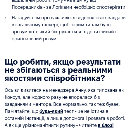
віддаленій роботі, тому - на відміну від
Посередників - за Логіками необхідно спостерігати
Нагадуйте їм про важливість ведення своїх завдань
в загальному таскері, щоб іншим типам було
зрозуміло, в який бік рухається їх допитливий і
оригінальний розум
Що робити, якщо результати
не збігаються з реальними
якостями співробітника?
Ось ви дивитеся на менеджера Анну, яка типована як
Консул, але жодного разу не впоралася б з
завданнями ментора. Все нормально, так теж буває.
Пам'ятайте, що
будь-який
тест - це не істина в
останній інстанції, а лише допомога і розвага в роботі.
А як ще урізноманітнити рутину - читайте
в блозі
.