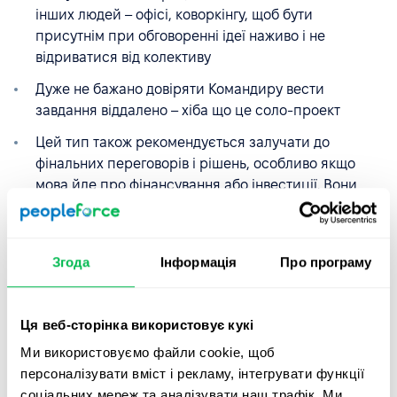
інших людей – офісі, коворкінгу, щоб бути
присутнім при обговоренні ідеї наживо і не
відриватися від колективу
Дуже не бажано довіряти Командиру вести
завдання віддалено – хіба що це соло-проект
Цей тип також рекомендується залучати до
фінальних переговорів і рішень, особливо якщо
мова йде про фінансування або інвестиції. Вони
зуміють переконати інвесторів, що воно того варте
Згода
Інформація
Про програму
Інтровертивні типи
особистостей по тесту
Мейер-Бріггс в команді
Ця веб-сторінка використовує кукі
Ми використовуємо файли cookie, щоб
Порада:
інтровертивні типи особистостей не
персоналізувати вміст і рекламу, інтегрувати функції
дорівнюють замкнутим і відлюдним співробітникам. Це
соціальних мереж та аналізувати наш трафік. Ми