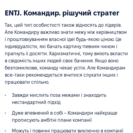
ENTJ. Командир. рішучий стратег
Так, цей тип особистості також відносять до лідерів.
Але Командиру важливо знати межу між керівництвом
і проштовхуванням власної ідеї будь-якою ціною. Це
індивідуалісти, які бачать картину певним чином і
прагнуть її досягти. Харизматичні, тому вміють вкласти
в свідомість інших людей своє бачення. Якщо воно
безпомилкове, команду чекає успіх. Але Командирам
все-таки рекомендується вчитися слухати інших і
працювати спільно.
Завжди мислить поза межами і знаходить
нестандартний підхід
Дуже впевнений в собі – Командири найкраще
прописують амбітні плани компанії
Можуть і повинні працювати виключно в компанії