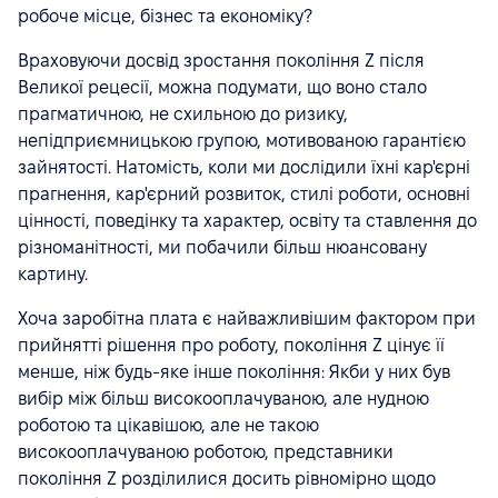
робоче місце, бізнес та економіку?
Враховуючи досвід зростання покоління Z після
Великої рецесії, можна подумати, що воно стало
прагматичною, не схильною до ризику,
непідприємницькою групою, мотивованою гарантією
зайнятості. Натомість, коли ми дослідили їхні кар'єрні
прагнення, кар'єрний розвиток, стилі роботи, основні
цінності, поведінку та характер, освіту та ставлення до
різноманітності, ми побачили більш нюансовану
картину.
Хоча заробітна плата є найважливішим фактором при
прийнятті рішення про роботу, покоління Z цінує її
менше, ніж будь-яке інше покоління: Якби у них був
вибір між більш високооплачуваною, але нудною
роботою та цікавішою, але не такою
високооплачуваною роботою, представники
покоління Z розділилися досить рівномірно щодо