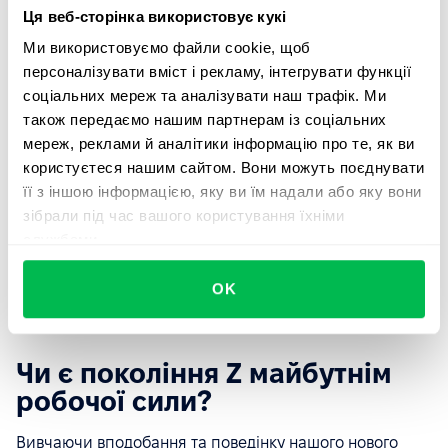
зв'язки. Наставництво, коли досвідчені працівники
Ця веб-сторінка використовує кукі
діляться знаннями з молодшими колегами, також
Ми використовуємо файли cookie, щоб
буде корисним для розвитку та створення єдності
персоналізувати вміст і рекламу, інтегрувати функції
в команді.
соціальних мереж та аналізувати наш трафік. Ми
Адаптуйте вигоди для задоволення різних
також передаємо нашим партнерам із соціальних
потреб.
Покоління Z має свої особливі вподобання
мереж, реклами й аналітики інформацію про те, як ви
щодо пільг, зокрема кар'єрного розвитку та
користуєтеся нашим сайтом. Вони можуть поєднувати
можливостей навчання. Розуміння того, що цінують
її з іншою інформацією, яку ви їм надали або яку вони
молоді працівники, допоможе створити
зібрали під час вашого користування їхніми
привабливий соціальний пакет. Чітке
службами.
інформування про такі можливості, як гнучкий
графік роботи та програми навчання, може суттєво
OK
вплинути на мотивацію та лояльність покоління Z.
Чи є покоління Z майбутнім
робочої сили?
Вивчаючи вподобання та поведінку нашого нового