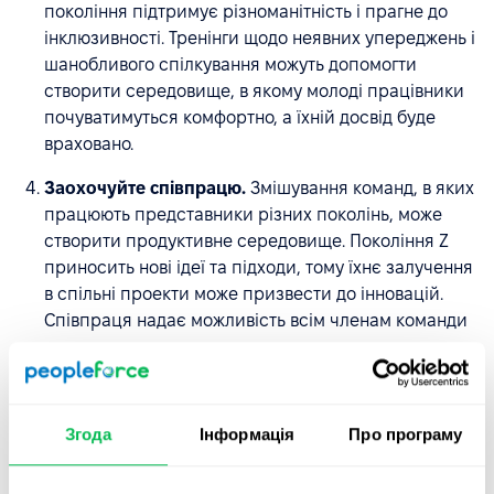
покоління підтримує різноманітність і прагне до
інклюзивності. Тренінги щодо неявних упереджень і
шанобливого спілкування можуть допомогти
створити середовище, в якому молоді працівники
почуватимуться комфортно, а їхній досвід буде
враховано.
Заохочуйте співпрацю.
Змішування команд, в яких
працюють представники різних поколінь, може
створити продуктивне середовище. Покоління Z
приносить нові ідеї та підходи, тому їхнє залучення
в спільні проекти може призвести до інновацій.
Співпраця надає можливість всім членам команди
навчатися один у одного.
Створюйте командний досвід.
Покоління Z цінує
сильні стосунки у колективі. Організація заходів
Згода
Інформація
Про програму
для спільного проведення часу, таких як віртуальні
ігри або командні обіди, допоможе зміцнити