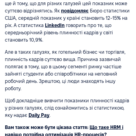
ще й тому, що для різних галузей цей показник може
суттєво відрізнятись. Як
повідомляє
Бюро статистики
США, середній показник у країні становить 12-15% на
рік. А статистика
LinkedIn
говорить про те, що
середньорічний рівень плинності кадрів у світі
становить 10,9%.
Але в таких галузях, як готельний бізнес чи торгівля,
плинність кадрів суттєво вища. Причина зазвичай
полягає в тому, що в цьому сегменті ринку частіше
зайняті студенти або співробітники на неповний
робочий день. Зрештою, ці люди знаходять іншу
роботу.
Щоб докладніше вивчити показники плинності кадрів
у різних галузях, слід ознайомитись зі статистикою,
яку надає
Daily Pay
.
Вам також може бути цікава стаття:
Що таке HRM і
навіщо потрібна оптимізація HR-процесів?