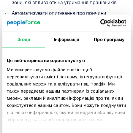
зони, які впливають на утримання працівників.
Автоматизувати опитування про причини
звільнень, щоб отримувати точні інсайти та
приймати зважені рішення.
Оптимізувати процеси адаптації та управління
Згода
Інформація
Про програму
кар'єрою, що сприяє зниженню плинності.
Ця веб-сторінка використовує кукі
Впровадження HRM-системи допомагає не просто
відслідковувати плинність кадрів, а й запобігати їй,
Ми використовуємо файли cookie, щоб
покращуючи досвід співробітників та
ефективність
персоналізувати вміст і рекламу, інтегрувати функції
управління персоналом
. Переконайтеся, що у вас під
соціальних мереж та аналізувати наш трафік. Ми
рукою є усі необхідні інструменти, якщо ваш показник
також передаємо нашим партнерам із соціальних
плинності високий – можливо, вам потрібно знайти
мереж, реклами й аналітики інформацію про те, як ви
нові рішення, і PeopleForce зможе допомогти у цьому.
користуєтеся нашим сайтом. Вони можуть поєднувати
Бронюйте
безоплатне демо
у наших фахівців – та
її з іншою інформацією, яку ви їм надали або яку вони
дізнавайтеся, як швидко покращити стан своєї
зібрали під час вашого користування їхніми
команди.
службами.