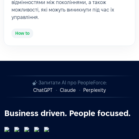
відмінностями між поколіннями, а також
можливості, які можуть виникнути під час їх
управління.
How to
Запитати AI про PeopleForce:
ChatGPT
Claude
Perplexity
Business driven. People focused.