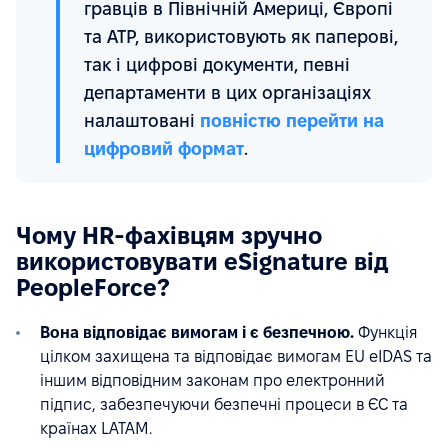
гравців в Північній Америці, Європі
та АТР, використовують як паперові,
так і цифрові документи, певні
департаменти в цих організаціях
налаштовані
повністю перейти на
цифровий формат
.
Чому HR-фахівцям зручно
використовувати eSignature від
PeopleForce?
Вона відповідає вимогам і є безпечною.
Функція
цілком захищена та відповідає вимогам EU eIDAS та
іншим відповідним законам про електронний
підпис, забезпечуючи безпечні процеси в ЄС та
країнах LATAM.