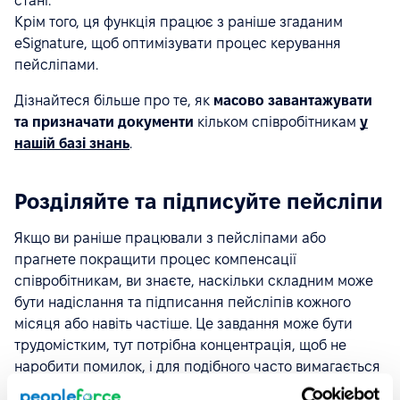
стані.
Крім того, ця функція працює з раніше згаданим
eSignature, щоб оптимізувати процес керування
пейсліпами.
Дізнайтеся більше про те, як
масово завантажувати
та призначати документи
кільком співробітникам
у
нашій базі знань
.
Розділяйте та підписуйте пейсліпи
Якщо ви раніше працювали з пейсліпами або
прагнете покращити процес компенсації
співробітникам, ви знаєте, наскільки складним може
бути надіслання та підписання пейсліпів кожного
місяця або навіть частіше. Це завдання може бути
трудомістким, тут потрібна концентрація, щоб не
наробити помилок, і для подібного часто вимагається
стороннє програмне забезпечення. Однак із