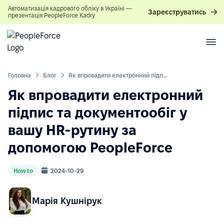
Автоматизація кадрового обліку в Україні —
Зареєструватись
презентація PeopleForce Kadry
Головна
Блог
Як впровадити електронний підпис та документообіг у вашу HR-рутину за допомогою PeopleForce
Як впровадити електронний
підпис та документообіг у
вашу HR-рутину за
допомогою PeopleForce
How to
2024-10-29
Марія Кушнірук