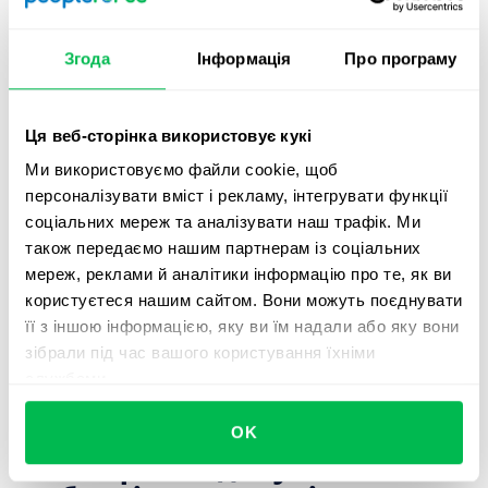
функціями Split&Sign та eSignature від PeopleForce все
стає набагато простіше.
Згода
Інформація
Про програму
Завантажте документ, який потрібно розділити, і
надішліть кожному співробітнику його сторінку
пейсліпа для підписання. Система автоматично
Ця веб-сторінка використовує кукі
розпізнає та запропонує співробітників, пов'язаних із
Ми використовуємо файли cookie, щоб
пейсліпами в загальному документі. Завдяки цій
персоналізувати вміст і рекламу, інтегрувати функції
автоматичній системі розпізнавання та підписання ви
соціальних мереж та аналізувати наш трафік. Ми
прискорите менеджмент документів, а після підписів
також передаємо нашим партнерам із соціальних
документи автоматично збережуться до відповідних
мереж, реклами й аналітики інформацію про те, як ви
папок співробітників.
користуєтеся нашим сайтом. Вони можуть поєднувати
її з іншою інформацією, яку ви їм надали або яку вони
зібрали під час вашого користування їхніми
службами.
OK
3. Створення документів та