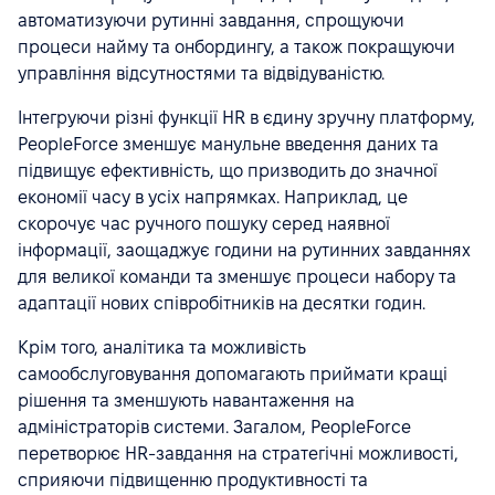
автоматизуючи рутинні завдання, спрощуючи
процеси найму та онбордингу, а також покращуючи
управління відсутностями та відвідуваністю.
Інтегруючи різні функції HR в єдину зручну платформу,
PeopleForce зменшує манульне введення даних та
підвищує ефективність, що призводить до значної
економії часу в усіх напрямках. Наприклад, це
скорочує час ручного пошуку серед наявної
інформації, заощаджує години на рутинних завданнях
для великої команди та зменшує процеси набору та
адаптації нових співробітників на десятки годин.
Крім того, аналітика та можливість
самообслуговування допомагають приймати кращі
рішення та зменшують навантаження на
адміністраторів системи. Загалом, PeopleForce
перетворює HR-завдання на стратегічні можливості,
сприяючи підвищенню продуктивності та