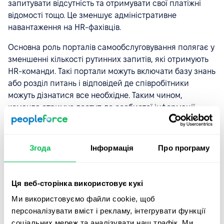
запитувати відсутність та отримувати свої платіжні
відомості тощо. Це зменшує адміністративне
навантаження на HR-фахівців.
Основна роль порталів самообслуговування полягає у
зменшенні кількості рутинних запитів, які отримують
HR-команди. Такі портали можуть включати базу знань
або розділ питань і відповідей де співробітники
можуть дізнатися все необхідне. Таким чином,
команда отримує доступ до особистої інформації,
платіжних відомостей, балансу відпусток та
інформації про бенефіти чи компенсацію в будь-який
час без контакту з HR.
Згода
Інформація
Про програму
З PeopleForce ви можете надати співробітникам
можливість самостійно отримувати доступ до
Ця веб-сторінка використовує кукі
потрібної інформації, наприклад, документації, файлів,
Ми використовуємо файли cookie, щоб
звітів, контрактів тощо. Оскільки їм не потрібно
персоналізувати вміст і рекламу, інтегрувати функції
витрачати час на пошуки або покладатися на інших,
соціальних мереж та аналізувати наш трафік. Ми
це покращує ефективність у всіх сферах. Кожен