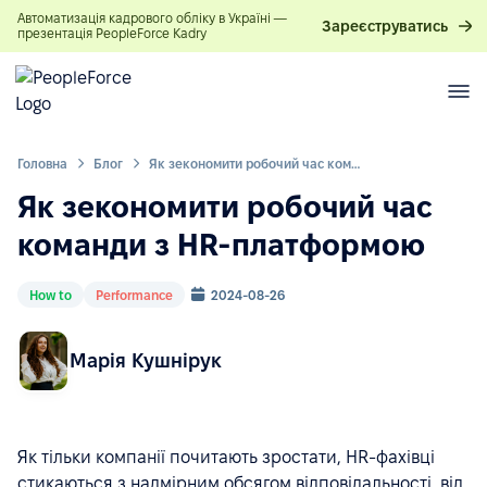
Автоматизація кадрового обліку в Україні —
Зареєструватись
презентація PeopleForce Kadry
Головна
Блог
Як зекономити робочий час команди з HR-платформою
Як зекономити робочий час
команди з HR-платформою
How to
Performance
2024-08-26
Марія Кушнірук
Як тільки компанії почитають зростати, HR-фахівці
стикаються з надмірним обсягом відповідальності, від