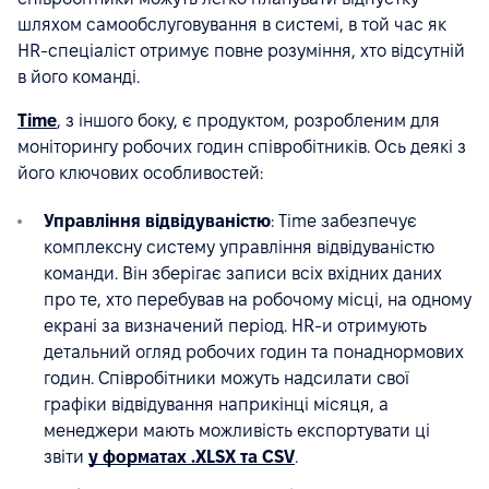
шляхом самообслуговування в системі, в той час як
HR-спеціаліст отримує повне розуміння, хто відсутній
в його команді.
Time
, з іншого боку, є продуктом, розробленим для
моніторингу робочих годин співробітників. Ось деякі з
його ключових особливостей:
Управління відвідуваністю
: Time забезпечує
комплексну систему управління відвідуваністю
команди. Він зберігає записи всіх вхідних даних
про те, хто перебував на робочому місці, на одному
екрані за визначений період. HR-и отримують
детальний огляд робочих годин та понаднормових
годин. Співробітники можуть надсилати свої
графіки відвідування наприкінці місяця, а
менеджери мають можливість експортувати ці
звіти
у форматах .XLSX та CSV
.