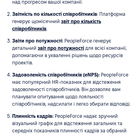
над прогресом вашої компанії.
Звітність по кількості співробітників
: Платформа
генерує щомісячний
звіт про кількість
співробітників
.
Звіти про потужності
: PeopleForce генерує
детальний
звіт про потужності
для всієї компанії,
допомагаючи в ухваленні рішень щодо ресурсів
проектів.
Задоволеність співробітників (eNPS):
PeopleForce
має популярний HR-показник для відстеження
задоволеності співробітників. Він дозволяє вам
планувати опитування щодо лояльності
співробітників, надсилати і легко збирати відповіді.
Плинність кадрів:
PeopleForce надає зручний
візуальний графік для відстеження загальних та
середніх показників плинності кадрів за обраний