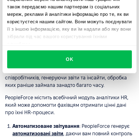
також передаємо нашим партнерам із соціальних
співробітник може бачити директорію команди,
мереж, реклами й аналітики інформацію про те, як ви
календар з майбутніми подіями, OKR по компанії та
користуєтеся нашим сайтом. Вони можуть поєднувати
власні цілі, та в один клік запитати лікарняний або
її з іншою інформацією, яку ви їм надали або яку вони
відпустку.
зібрали під час вашого користування їхніми
службами.
Аналітика
OK
Що таке HRM-системи без потужної аналітики? Вони
можуть обробляти величезні обсяги даних про
співробітників, генеруючи звіти та інсайти, обробка
яких раніше займала занадто багато часу.
PeopleForce містить всебічний модуль аналітики HR,
який може допомогти фахівцям отримати цінні дані
про їхні HR-процеси.
Автоматизоване звітування
: PeopleForce генерує
автоматизовані звіти
, даючи вам повний контроль