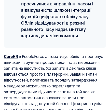
просунулися в управлінні часом і
відвідуваністю шляхом інтеграції
функцій цифрового обліку часу.
Облік відвідуваності в режимі
реального часу надає миттєву
картину динаміки команди.
CoreHR
в PeopleForce автоматизує облік та пропонує
швидкий і зручний процес подачі та затвердження
запитів на відсутність. Усі запити в декілька кліків
відбуваються просто з платформи. Завдяки типам
відсутностей, політикам та порядку затвердження,
менеджери можуть легко переглядати та
затверджувати чи відхиляти запити, в той час як
система автоматично оновлює записи про
відвідуваність та доступний баланс. Це корисно усім:
співробітники можуть легко планувати відпустку