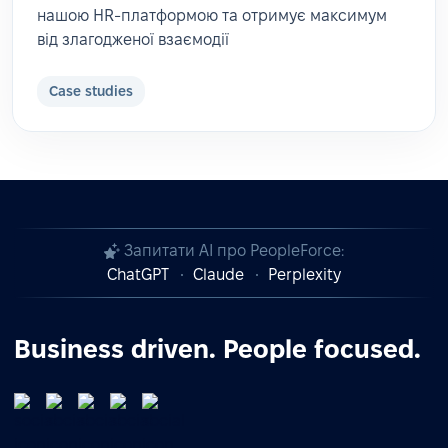
нашою HR-платформою та отримує максимум
від злагодженої взаємодії
Case studies
Запитати AI про PeopleForce:
ChatGPT
Claude
Perplexity
Business driven. People focused.