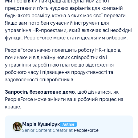
Ми порівняли найкращі альтернативи Zoho і
представили п'ять чудових варіантів для компаній
будь-якого розміру, кожна з яких має свої переваги.
Якщо вам потрібен сучасний інструмент для
управління HR-проектами, який включає всі необхідні
функції, PeopleForce може стати ідеальним вибором.
PeopleForce значно полегшить роботу HR-лідерів,
починаючи від найму нових співробітників і
управління заробітною платою до відстеження
робочого часу і підвищення продуктивності та
задоволеності співробітників.
Запросіть безкоштовне демо
, щоб дізнатися, як
PeopleForce може змінити ваш робочий процес на
краще.
Марія Кушнірук
Author
Senior Content Creator at
PeopleForce