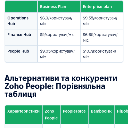
Business Plan
Enterprise plan
Operations
$6,9/користувач/
$9.35/користувач/
Hub
міс
міс
Finance Hub
$5/користувач/міс
$6.65/користувач/
міс
People Hub
$9.05/користувач/
$10.7/користувач/
міс
міс
Альтернативи та конкуренти
Zoho People: Порівняльна
таблиця
Характеристики
Zoho
PeopleForce
BambooHR
HiBo
People