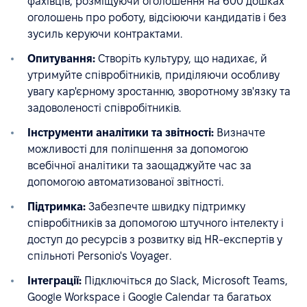
фахівців, розміщуючи оголошення на 600 дошках
оголошень про роботу, відсіюючи кандидатів і без
зусиль керуючи контрактами.
Опитування:
Створіть культуру, що надихає, й
утримуйте співробітників, приділяючи особливу
увагу кар'єрному зростанню, зворотному зв'язку та
задоволеності співробітників.
Інструменти аналітики та звітності:
Визначте
можливості для поліпшення за допомогою
всебічної аналітики та заощаджуйте час за
допомогою автоматизованої звітності.
Підтримка:
Забезпечте швидку підтримку
співробітників за допомогою штучного інтелекту і
доступ до ресурсів з розвитку від HR-експертів у
спільноті Personio's Voyager.
Інтеграції:
Підключіться до Slack, Microsoft Teams,
Google Workspace і Google Calendar та багатьох