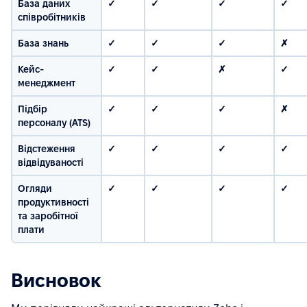
База даних
✓
✓
✓
✓
співробітників
База знань
✓
✓
✓
✗
Кейс-
✓
✓
✗
✓
менеджмент
Підбір
✓
✓
✓
✗
персоналу (ATS)
Відстеження
✓
✓
✓
✓
відвідуваності
Огляди
✓
✓
✓
✓
продуктивності
та заробітної
плати
Висновок