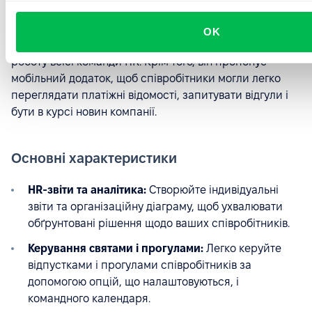
Він допомагає керувати відсутностями, знаходити нові
таланти, платити співробітникам і оцінювати їхню
OK
роботу. Поєднуючи в собі різні функції HR, він спрощує
роботу всієї команди HR. Крім того, він пропонує
мобільний додаток, щоб співробітники могли легко
переглядати платіжні відомості, запитувати відгули і
бути в курсі новин компанії.
Основні характеристики
HR-звіти та аналітика:
Створюйте індивідуальні
звіти та організаційну діаграму, щоб ухвалювати
обґрунтовані рішення щодо ваших співробітників.
Керування святами і прогулами:
Легко керуйте
відпустками і прогулами співробітників за
допомогою опцій, що налаштовуються, і
командного календаря.