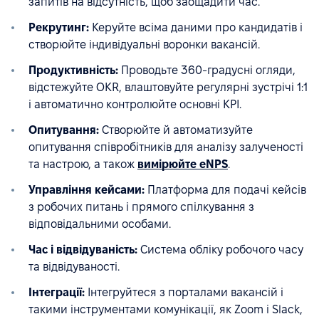
запитів на відсутність, щоб заощадити час.
Рекрутинг:
Керуйте всіма даними про кандидатів і
створюйте індивідуальні воронки вакансій.
Продуктивність:
Проводьте 360-градусні огляди,
відстежуйте OKR, влаштовуйте регулярні зустрічі 1:1
і автоматично контролюйте основні KPI.
Опитування:
Створюйте й автоматизуйте
опитування співробітників для аналізу залученості
та настрою, а також
вимірюйте eNPS
.
Управління кейсами:
Платформа для подачі кейсів
з робочих питань і прямого спілкування з
відповідальними особами.
Час і відвідуваність:
Система обліку робочого часу
та відвідуваності.
Інтеграції:
Інтегруйтеся з порталами вакансій і
такими інструментами комунікації, як Zoom і Slack,