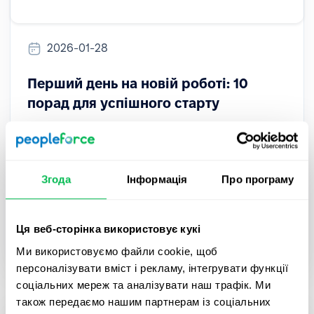
2026-01-28
Перший день на новій роботі: 10
порад для успішного старту
Перший день на новій роботі може бути
хвилюючим. Дізнайтеся 10 практичних порад,
які допоможуть швидше адаптуватися,
Згода
Інформація
Про програму
справити гарне перше враження та успішно
пройти онбординг.
Ця веб-сторінка використовує кукі
Onboarding
Ми використовуємо файли cookie, щоб
персоналізувати вміст і рекламу, інтегрувати функції
соціальних мереж та аналізувати наш трафік. Ми
також передаємо нашим партнерам із соціальних