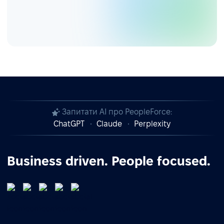
Запитати AI про PeopleForce:
ChatGPT
Claude
Perplexity
Business driven. People focused.