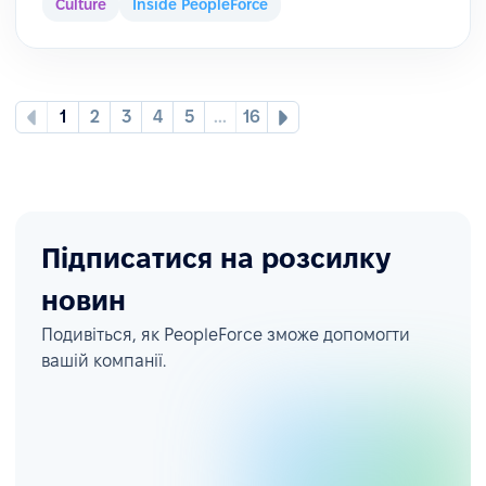
Culture
Inside PeopleForce
1
2
3
4
5
...
16
Підписатися на розсилку
новин
Подивіться, як PeopleForce зможе допомогти
вашій компанії.