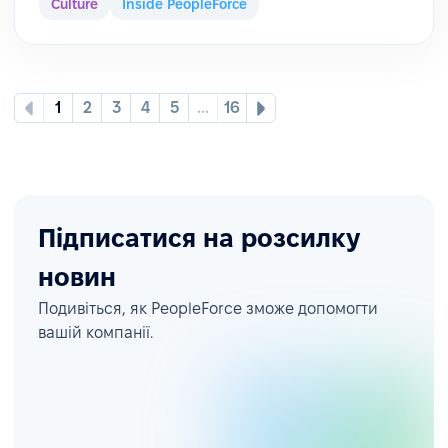
Culture
Inside PeopleForce
1
2
3
4
5
...
16
Підписатися на розсилку
новин
Подивіться, як PeopleForce зможе допомогти
вашій компанії.