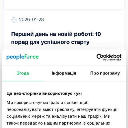
2026-01-28
Перший день на новій роботі: 10
порад для успішного старту
Перший день на новій роботі може бути
хвилюючим. Дізнайтеся 10 практичних порад,
які допоможуть швидше адаптуватися,
Згода
Інформація
Про програму
справити гарне перше враження та успішно
пройти онбординг.
Ця веб-сторінка використовує кукі
Onboarding
Ми використовуємо файли cookie, щоб
персоналізувати вміст і рекламу, інтегрувати функції
соціальних мереж та аналізувати наш трафік. Ми
також передаємо нашим партнерам із соціальних