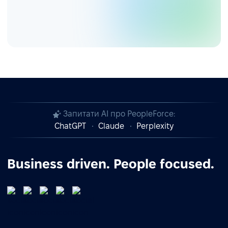
Запитати AI про PeopleForce:
ChatGPT
Claude
Perplexity
Business driven. People focused.