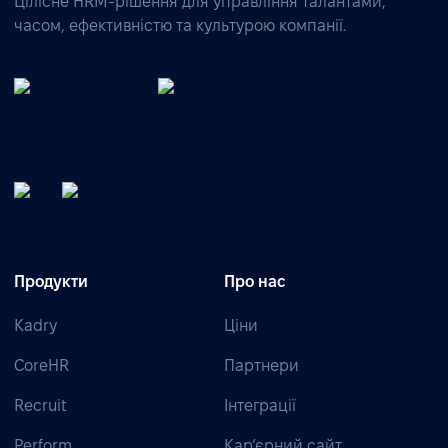
Цілісне HRM-рішення для управління талантами,
часом, ефективністю та культурою компанії.
Продукти
Про нас
Kadry
Ціни
CoreHR
Партнери
Recruit
Інтеграції
Perform
Кар’єрний сайт