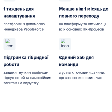
1 тиждень для
Менше ніж 1 місяць до
налаштування
повного переходу
платформи з допомогою
на платформу та оптимізації
менеджера PeopleForce
всіх основних HR-процесів
Підтримка гібридної
Єдиний хаб для
роботи
команди
завдяки гнучким політикам
з усіма ключовими даними,
відсутностей та самостійним
що значно економить час
запитам на відпустку