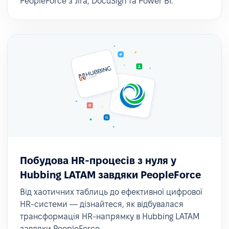
PeopleForce з Jira, DocuSign та Power BI.
Побудова HR-процесів з нуля у
Hubbing LATAM завдяки PeopleForce
Від хаотичних таблиць до ефективної цифрової
HR-системи — дізнайтеся, як відбувалася
трансформація HR-напрямку в Hubbing LATAM
завдяки PeopleForce