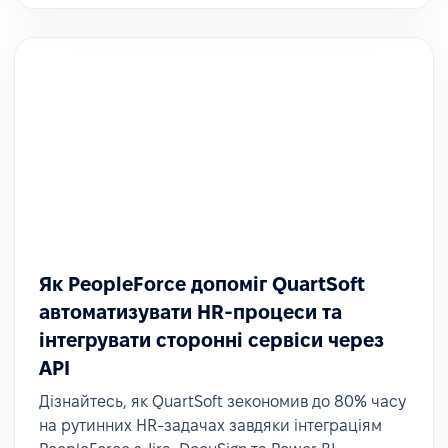
Як PeopleForce допоміг QuartSoft
автоматизувати HR-процеси та
інтегрувати сторонні сервіси через
API
Дізнайтесь, як QuartSoft зекономив до 80% часу
на рутинних HR-задачах завдяки інтеграціям