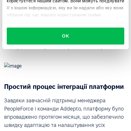
користуєтеся нашим сайтом. Вони можуть поєднувати
політик відпусток
її з іншою інформацією, яку ви їм надали або яку вони
зібрали під час вашого користування їхніми
службами.
Нові політики щодо відпусток на платформі
дозволили співробітникам позначати дні роботи
OK
в офісі без вирахування днів відпустки,
відображаючи сучасні гібридні моделі роботи.
Простий процес інтеграції платформи
Завдяки завчасній підтримці менеджера
PeopleForce і команди Addepto, платформу було
впроваджено протягом місяця, що забезпечило
швидку адаптацію та налаштування усіх