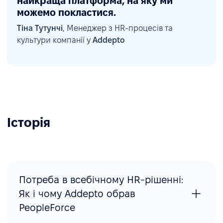
найкраща платформа, на яку ми
можемо покластися.
Тіна Тутунчі
, Менеджер з HR-процесів та
культури компанії у
Addepto
Історія
Потреба в всебічному HR-рішенні:
Як і чому Addepto обрав
PeopleForce