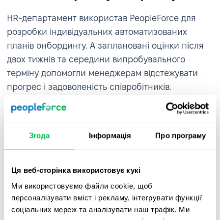
HR-департамент використав PeopleForce для
розробки індивідуальних автоматизованих
планів онбордингу. А заплановані оцінки після
двох тижнів та середини випробувального
терміну допомогли менеджерам відстежувати
прогрес і задоволеність співробітників.
Згода
Інформація
Про програму
Оцінка ефективності та покращення
культури зворотного зв'язку
Ця веб-сторінка використовує кукі
Ми використовуємо файли cookie, щоб
PeopleForce надала можливість AWT Bavaria
персоналізувати вміст і рекламу, інтегрувати функції
адаптувати оцінки компетенцій до різних ролей,
соціальних мереж та аналізувати наш трафік. Ми