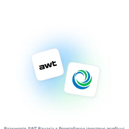
Взаємодія AWT Bavaria з PeopleForce ілюструє всебічні