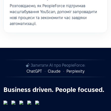
Розповідаємо, як PeopleForce підтримав
масштабування YouScan, допоміг запровадити
нові процеси та зекономити час завдяки
автоматизації.
Запитати AI про PeopleForce:
ChatGPT
Claude
Perplexity
Business driven. People focused.