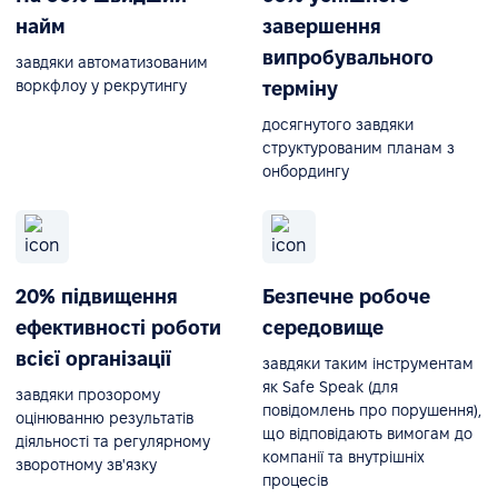
найм
завершення
випробувального
завдяки автоматизованим
воркфлоу у рекрутингу
терміну
досягнутого завдяки
структурованим планам з
онбордингу
20% підвищення
Безпечне робоче
ефективності роботи
середовище
всієї організації
завдяки таким інструментам
як Safe Speak (для
завдяки прозорому
повідомлень про порушення),
оцінюванню результатів
що відповідають вимогам до
діяльності та регулярному
компанії та внутрішніх
зворотному зв'язку
процесів