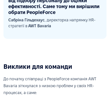
від підбору персоналу до оцінки
ефективності. Саме тому ми вирішили
обрати PeopleForce
Сабріна Гільдехаус
, директорка напрямку HR-
стратегії в
AWT Bavaria
Виклики для команди
До початку співпраці з PeopleForce компанія AWT
Bavaria зіткнулася з низкою проблем у своїх HR-
процесах, а саме: