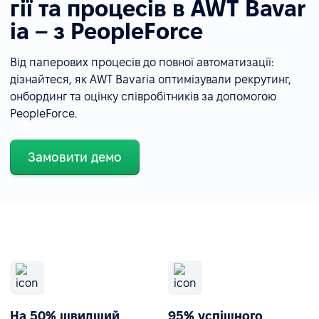
гії та процесів в AWT Bavar
ia – з PeopleForce
Від паперових процесів до повної автоматизації:
дізнайтеся, як AWT Bavaria оптимізували рекрутинг,
онбординг та оцінку співробітників за допомогою
PeopleForce.
Замовити демо
На 50% швидший
95% успішного