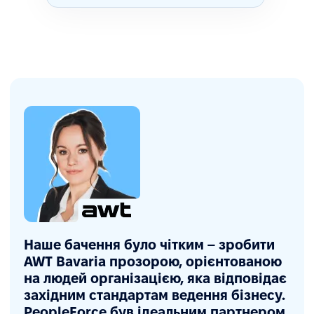
Наше бачення було чітким – зробити
AWT Bavaria прозорою, орієнтованою
на людей організацією, яка відповідає
західним стандартам ведення бізнесу.
PeopleForce був ідеальним партнером,