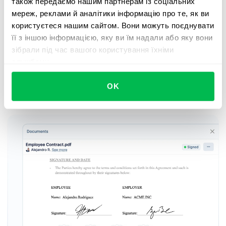
також передаємо нашим партнерам із соціальних
забезпечивши їхню справедливість і
мереж, реклами й аналітики інформацію про те, як ви
релевантність. Також команда використовувала
користуєтеся нашим сайтом. Вони можуть поєднувати
інструменти 360-градусної оцінки PeopleForce,
її з іншою інформацією, яку ви їм надали або яку вони
щоб розвивати культуру регулярної комунікації.
зібрали під час вашого користування їхніми
А функція управління завданнями (to-do)
службами.
дозволила керівникам встановлювати чіткі цілі
OK
розвитку для співробітників.