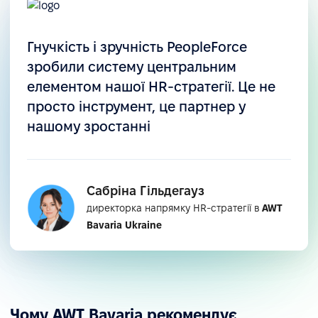
Гнучкість і зручність PeopleForce
зробили систему центральним
елементом нашої HR-стратегії. Це не
просто інструмент, це партнер у
нашому зростанні
Сабріна Гільдегауз
директорка напрямку HR-стратегії в
AWT
Bavaria Ukraine
Чому AWT Bavaria рекомендує