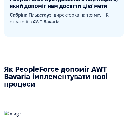
який допоміг нам досягти цієї мети
Сабріна Гільдегауз
, директорка напрямку HR-
стратегії в
AWT Bavaria
Як PeopleForce допоміг AWT
Bavaria імплементувати нові
процеси