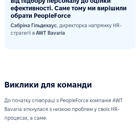
від підбору персоналу до оцінки
ефективності. Саме тому ми вирішили
обрати PeopleForce
Сабріна Гільдехаус
, директорка напрямку HR-
стратегії в
AWT Bavaria
Виклики для команди
До початку співпраці з PeopleForce компанія AWT
Bavaria зіткнулася з низкою проблем у своїх HR-
процесах, а саме: