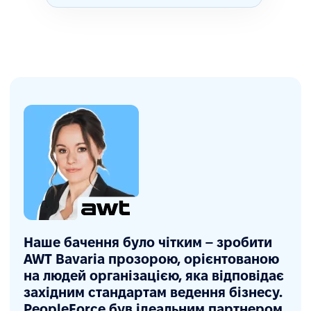
Наше бачення було чітким – зробити
AWT Bavaria прозорою, орієнтованою
на людей організацією, яка відповідає
західним стандартам ведення бізнесу.
PeopleForce був ідеальним партнером,