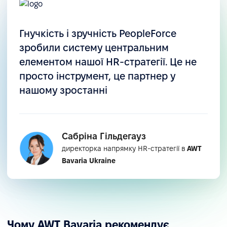
Гнучкість і зручність PeopleForce
зробили систему центральним
елементом нашої HR-стратегії. Це не
просто інструмент, це партнер у
нашому зростанні
Сабріна Гільдегауз
директорка напрямку HR-стратегії в
AWT
Bavaria Ukraine
Чому AWT Bavaria рекомендує