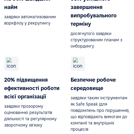
найм
завершення
випробувального
завдяки автоматизованим
воркфлоу у рекрутингу
терміну
досягнутого завдяки
структурованим планам з
онбордингу
20% підвищення
Безпечне робоче
ефективності роботи
середовище
всієї організації
завдяки таким інструментам
як Safe Speak (для
завдяки прозорому
повідомлень про порушення),
оцінюванню результатів
що відповідають вимогам до
діяльності та регулярному
компанії та внутрішніх
зворотному зв'язку
процесів