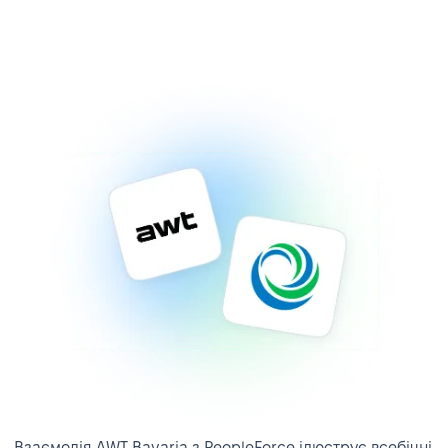
Взаємодія AWT Bavaria з PeopleForce ілюструє всебічні