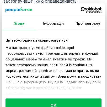
забезпечивши їхню справедливість і
релевантність. Також команда використовувала
інструменти 360-градусної оцінки PeopleForce,
щоб розвивати культуру регулярної комунікації.
Згода
Інформація
Про програму
А функція управління завданнями (to-do)
дозволила керівникам встановлювати чіткі цілі
Ця веб-сторінка використовує кукі
розвитку для співробітників.
Ми використовуємо файли cookie, щоб
персоналізувати вміст і рекламу, інтегрувати функції
соціальних мереж та аналізувати наш трафік. Ми
також передаємо нашим партнерам із соціальних
мереж, реклами й аналітики інформацію про те, як ви
користуєтеся нашим сайтом. Вони можуть поєднувати
її з іншою інформацією, яку ви їм надали або яку вони
зібрали під час вашого користування їхніми
службами.
OK