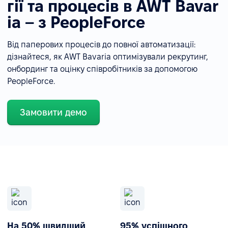
гії та процесів в AWT Bavar
ia – з PeopleForce
Від паперових процесів до повної автоматизації:
дізнайтеся, як AWT Bavaria оптимізували рекрутинг,
онбординг та оцінку співробітників за допомогою
PeopleForce.
Замовити демо
На 50% швидший
95% успішного