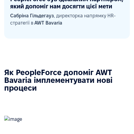
який допоміг нам досягти цієї мети
Сабріна Гільдегауз
, директорка напрямку HR-
стратегії в
AWT Bavaria
Як PeopleForce допоміг AWT
Bavaria імплементувати нові
процеси