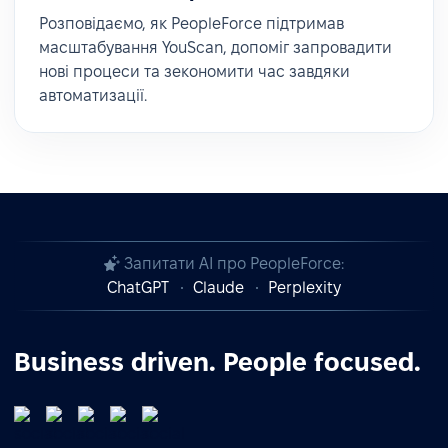
Розповідаємо, як PeopleForce підтримав
масштабування YouScan, допоміг запровадити
нові процеси та зекономити час завдяки
автоматизації.
Запитати AI про PeopleForce:
ChatGPT
Claude
Perplexity
Business driven. People focused.