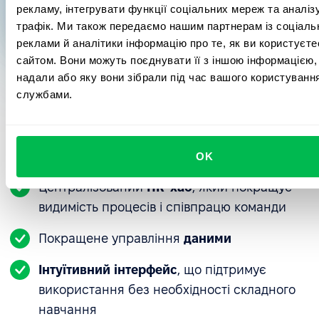
Запуск внутрішніх опитувань
Керівник напрямку комунікацій та
рекламу, інтегрувати функції соціальних мереж та аналі
маркетингу
Hubbing LATAM
трафік. Ми також передаємо нашим партнерам із соціаль
зворотного зв'язку
реклами й аналітики інформацію про те, як ви користуєт
сайтом. Вони можуть поєднувати її з іншою інформацією, 
Компанія впровадила щоденні опитування
надали або яку вони зібрали під час вашого користування
задоволеності та готує ширші внутрішні
службами.
опитування, все в межах платформи PeopleForce.
Чому Hubbing LATAM рекомендує
Єдине постійне опитування — початкове
PeopleForce
визначення звдоволеності, яке працівники
OK
заповнюють щоденно при вході в систему.
Централізований
HR-хаб
, який покращує
видимість процесів і співпрацю команди
Покращене управління
даними
Інтуїтивний інтерфейс
, що підтримує
використання без необхідності складного
навчання