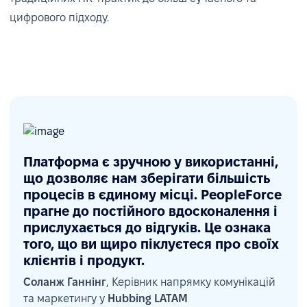
цифрового підходу.
Платформа є зручною у використанні,
що дозволяє нам зберігати більшість
процесів в єдиному місці. PeopleForce
прагне до постійного вдосконалення і
Підтримка управління відпустками та
прислухається до відгуків. Це ознака
того, що ви щиро піклуєтеся про своїх
комплаєнсу
клієнтів і продукт.
Через зростання кількості запитів на відсутність
Соланж Ганнінг
, Керівник напрямку комунікацій
та маркетингу у
Hubbing LATAM
команда налаштувала у PeopleForce всі місцеві