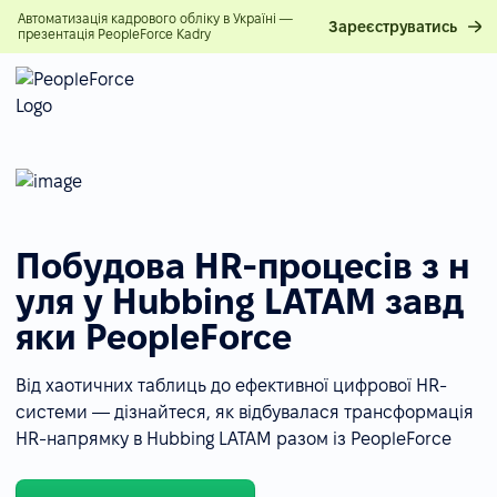
Автоматизація кадрового обліку в Україні —
Зареєструватись
презентація PeopleForce Kadry
Побудова HR-процесів з н
уля у Hubbing LATAM завд
яки PeopleForce
Від хаотичних таблиць до ефективної цифрової HR-
системи — дізнайтеся, як відбувалася трансформація
HR-напрямку в Hubbing LATAM разом із PeopleForce