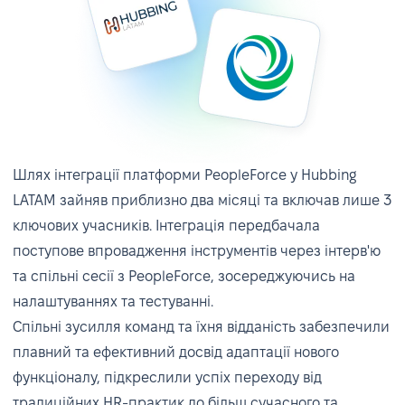
Створення системи комунікації та
сповіщень
HR-комунікація відійшла від нескінченних
Шлях інтеграції платформи PeopleForce у Hubbing
електронних листів. Оновлення команди,
LATAM зайняв приблизно два місяці та включав лише 3
зворотній зв’язок після співбесід та нагадування
ключових учасників. Інтеграція передбачала
тепер автоматизовані на платформі, що
поступове впровадження інструментів через інтерв'ю
допомагає всім залишатися поінформованими
та спільні сесії з PeopleForce, зосереджуючись на
та скоординованими. Команда Hubbing LATAM
налаштуваннях та тестуванні.
використала автоматизовану систему
Спільні зусилля команд та їхня відданість забезпечили
повідомлень PeopleForce, що забезпечило
плавний та ефективний досвід адаптації нового
залученість усіх учасників HR-процесів і
функціоналу, підкреслили успіх переходу від
сприяло своєчасному прийняттю рішень.
традиційних HR-практик до більш сучасного та