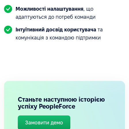
Можливості налаштування
, що
адаптуються до потреб команди
Інтуїтивний досвід користувача
та
комунікація з командою підтримки
Покращення видимості за допомогою
оргструктури та дизайну інтерфейсу
Динамічна організаційна структура стала
необхідним інструментом для зростаючої
компанії. Її зрозумілість і легкий доступ
сприяють швидкому визначенню ролей та ліній
підпорядкування. Сучасний мінімалістичний
Станьте наступною історією
інтерфейс системи відповідає стилю бренду
успіху PeopleForce
Hubbing LATAM.
Замовити демо