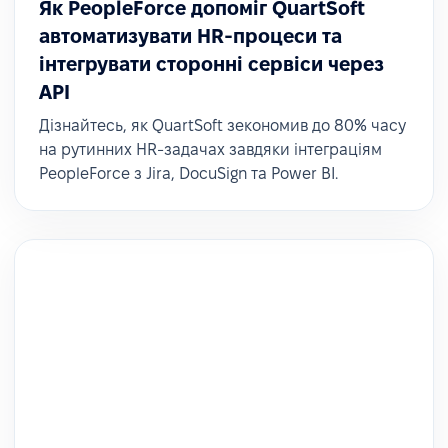
Як PeopleForce допоміг QuartSoft
автоматизувати HR-процеси та
інтегрувати сторонні сервіси через
API
Дізнайтесь, як QuartSoft зекономив до 80% часу
на рутинних HR-задачах завдяки інтеграціям
PeopleForce з Jira, DocuSign та Power BI.