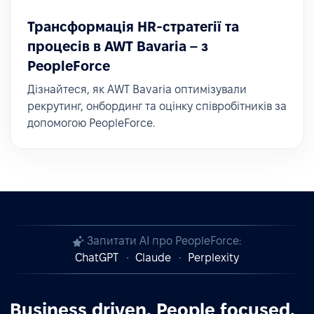
Трансформація HR-стратегії та
процесів в AWT Bavaria – з
PeopleForce
Дізнайтеся, як AWT Bavaria оптимізували
рекрутинг, онбординг та оцінку співробітників за
допомогою PeopleForce.
Запитати AI про PeopleForce:
ChatGPT
Claude
Perplexity
Business driven. People focused.