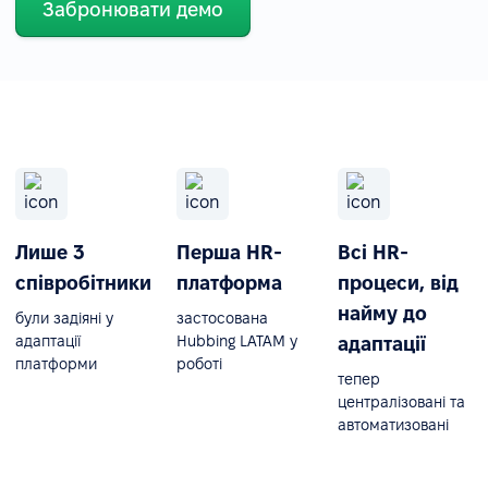
Забронювати демо
Лише 3
Перша HR-
Всі HR-
співробітники
платформа
процеси, від
найму до
були задіяні у
застосована
адаптації
Hubbing LATAM у
адаптації
платформи
роботі
тепер
централізовані та
автоматизовані