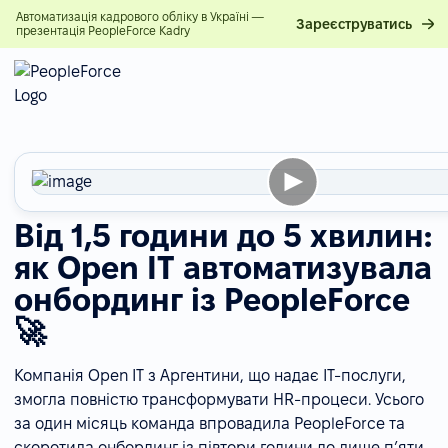
Автоматизація кадрового обліку в Україні —
Зареєструватись
презентація PeopleForce Kadry
Від 1,5 години до 5 хвилин:
як Open IT автоматизувала
онбординг із PeopleForce
🚀
Компанія Open IT з Аргентини, що надає IT-послуги,
змогла повністю трансформувати HR-процеси. Усього
за один місяць команда впровадила PeopleForce та
скоротила онбординг із півтори години до лише п’яти