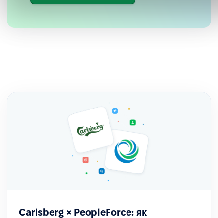
Постійні оновлення та розвиток
Компанія також відзначає регулярні релізи та
фокус платформи на безперервному
Carlsberg × PeopleForce: як