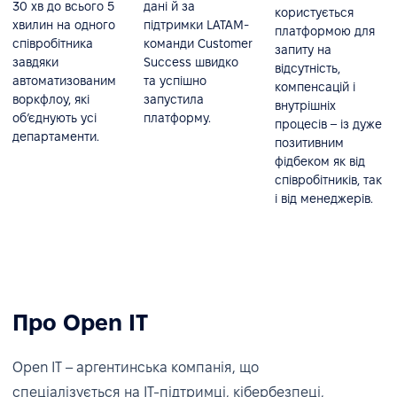
30 хв до всього 5
дані й за
користується
хвилин на одного
підтримки LATAM-
платформою для
співробітника
команди Customer
запиту на
завдяки
Success швидко
відсутність,
автоматизованим
та успішно
компенсацій і
воркфлоу, які
запустила
внутрішніх
об’єднують усі
платформу.
процесів – із дуже
департаменти.
позитивним
фідбеком як від
співробітників, так
і від менеджерів.
Про Open IT
Open IT – аргентинська компанія, що
спеціалізується на IT-підтримці, кібербезпеці,