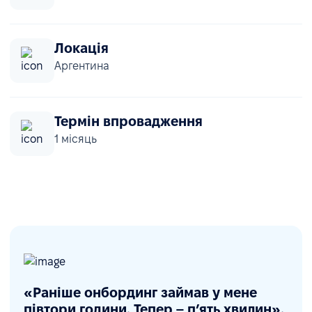
Локація
Аргентина
Термін впровадження
1 місяць
«Раніше онбординг займав у мене
півтори години. Тепер – п’ять хвилин».