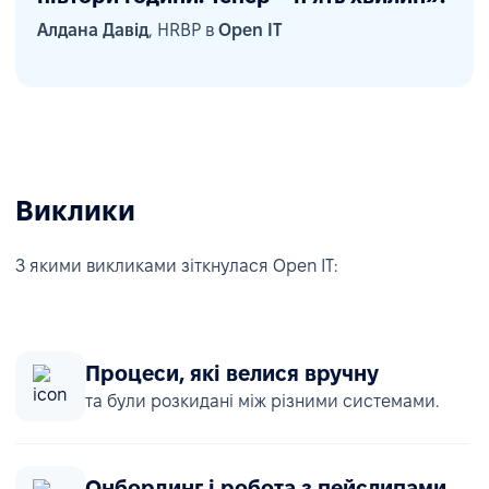
Алдана Давід
, HRBP в
Open IT
Виклики
З якими викликами зіткнулася Open IT:
Процеси, які велися вручну
та були розкидані між різними системами.
Онбординг і робота з пейслипами