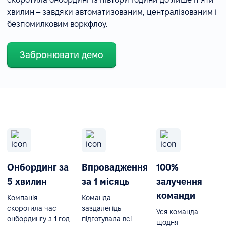
хвилин – завдяки автоматизованим, централізованим і
безпомилковим воркфлоу.
Забронювати демо
Онбординг за
Впровадження
100%
5 хвилин
за 1 місяць
залучення
команди
Компанія
Команда
скоротила час
заздалегідь
Уся команда
онбордингу з 1 год
підготувала всі
щодня