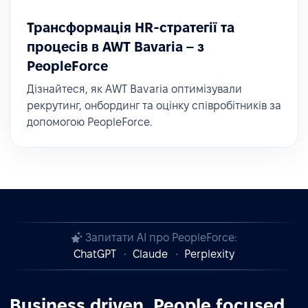
Трансформація HR-стратегії та
процесів в AWT Bavaria – з
PeopleForce
Дізнайтеся, як AWT Bavaria оптимізували
рекрутинг, онбординг та оцінку співробітників за
допомогою PeopleForce.
Запитати AI про PeopleForce:
ChatGPT
Claude
Perplexity
Business driven. People focused.