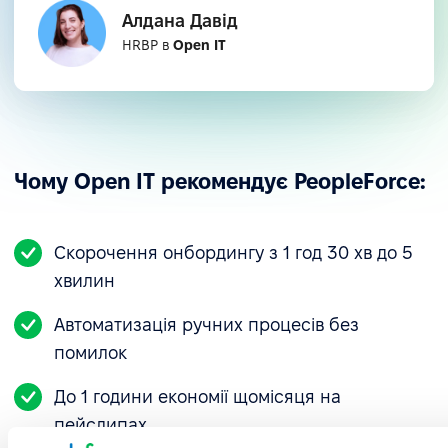
Алдана Давід
HRBP в
Open IT
Чому Open IT рекомендує PeopleForce:
Скорочення онбордингу з 1 год 30 хв до 5
Повне залучення та позитивний досвід
хвилин
«100% команди користується платформою
Автоматизація ручних процесів без
щодня. Усі відзначили, наскільки вона інтуїтивна
помилок
й візуально зрозуміла. Багато хто каже, що дуже
До 1 години економії щомісяця на
задоволений системою».
пейслипах