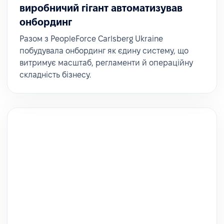
вдосконаленні. «Лише за кілька місяців ми вже
виробничий гігант автоматизував
побачили багато покращень – і це допомагає
онбординг
нам підвищувати якість власного сервісу».
Разом з PeopleForce Carlsberg Ukraine
побудувала онбординг як єдину систему, що
витримує масштаб, регламенти й операційну
складність бізнесу.