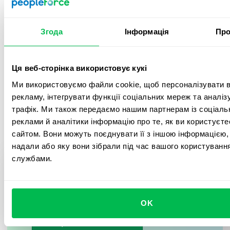
Впровадження лише за 1 місяць
Згода
Інформація
Про
Миттєве 100% залучення співробітників
Постійна підтримка та тісна співпраця з
Ця веб-сторінка використовує кукі
LATAM-командою
Ми використовуємо файли cookie, щоб персоналізувати в
рекламу, інтегрувати функції соціальних мереж та аналі
трафік. Ми також передаємо нашим партнерам із соціаль
реклами й аналітики інформацію про те, як ви користуєт
сайтом. Вони можуть поєднувати її з іншою інформацією, 
надали або яку вони зібрали під час вашого користування
Виняткова підтримка
службами.
Хочете скоротити онбординг
«Увесь процес онбордингу був більш ніж
до 5 хвилин, як Open IT? 🚀
відмінним. Феде супроводжував нас на кожному
OK
етапі, надсилав пояснювальні відео та вирішував
Забронювати демо
усі питання того ж дня».