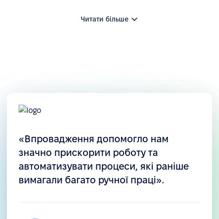
Читати більше
Централізовані процеси
«Впровадження допомогло нам
Уся інформація про відпустки, компенсації,
значно прискорити роботу та
аванси та адміністративні зміни зберігається в
автоматизувати процеси, які раніше
одному місці, що підвищує прозорість для
вимагали багато ручної праці».
менеджерів і співробітників.