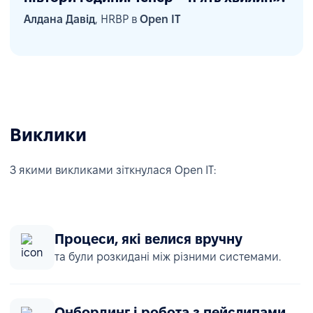
Алдана Давід
, HRBP в
Open IT
Виклики
З якими викликами зіткнулася Open IT:
Процеси, які велися вручну
та були розкидані між різними системами.
Онбординг і робота з пейслипами