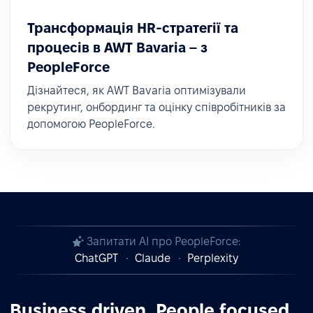
Трансформація HR-стратегії та
процесів в AWT Bavaria – з
PeopleForce
Дізнайтеся, як AWT Bavaria оптимізували
рекрутинг, онбординг та оцінку співробітників за
допомогою PeopleForce.
Запитати AI про PeopleForce:
ChatGPT
Claude
Perplexity
Business driven. People focused.