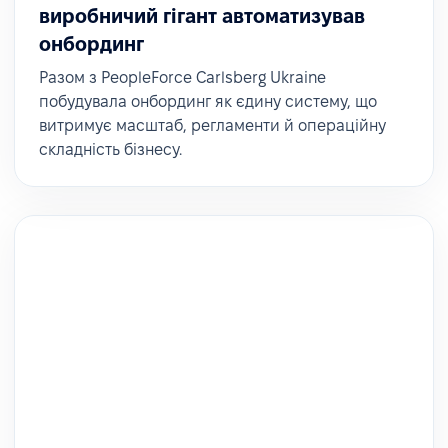
вдосконаленні. «Лише за кілька місяців ми вже
виробничий гігант автоматизував
побачили багато покращень – і це допомагає
онбординг
нам підвищувати якість власного сервісу».
Разом з PeopleForce Carlsberg Ukraine
побудувала онбординг як єдину систему, що
витримує масштаб, регламенти й операційну
складність бізнесу.