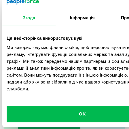
Впровадження лише за 1 місяць
Згода
Інформація
Про
Миттєве 100% залучення співробітників
Постійна підтримка та тісна співпраця з
Ця веб-сторінка використовує кукі
LATAM-командою
Ми використовуємо файли cookie, щоб персоналізувати в
рекламу, інтегрувати функції соціальних мереж та аналі
трафік. Ми також передаємо нашим партнерам із соціаль
реклами й аналітики інформацію про те, як ви користуєт
сайтом. Вони можуть поєднувати її з іншою інформацією, 
надали або яку вони зібрали під час вашого користування
Виняткова підтримка
службами.
Хочете скоротити онбординг
«Увесь процес онбордингу був більш ніж
до 5 хвилин, як Open IT? 🚀
відмінним. Феде супроводжував нас на кожному
OK
етапі, надсилав пояснювальні відео та вирішував
Забронювати демо
усі питання того ж дня».