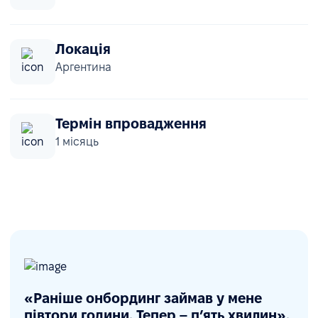
Локація
Аргентина
Термін впровадження
1 місяць
«Раніше онбординг займав у мене
півтори години. Тепер – п’ять хвилин».