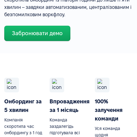
хвилин – завдяки автоматизованим, централізованим і
безпомилковим воркфлоу.
Забронювати демо
Онбординг за
Впровадження
100%
5 хвилин
за 1 місяць
залучення
команди
Компанія
Команда
скоротила час
заздалегідь
Уся команда
онбордингу з 1 год
підготувала всі
щодня