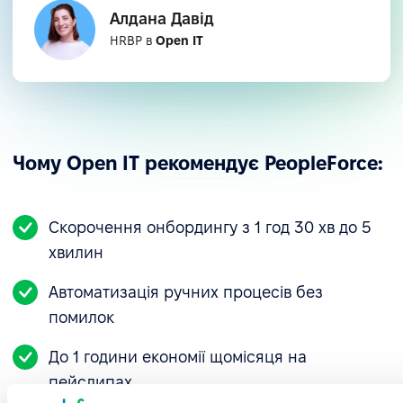
Алдана Давід
HRBP в
Open IT
Чому Open IT рекомендує PeopleForce:
Скорочення онбордингу з 1 год 30 хв до 5
Повне залучення та позитивний досвід
хвилин
«100% команди користується платформою
Автоматизація ручних процесів без
щодня. Усі відзначили, наскільки вона інтуїтивна
помилок
й візуально зрозуміла. Багато хто каже, що дуже
До 1 години економії щомісяця на
задоволений системою».
пейслипах