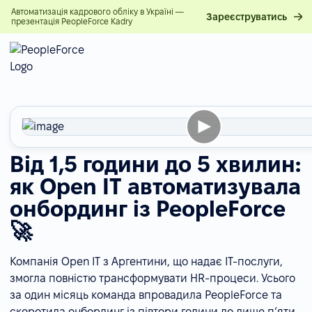
Автоматизація кадрового обліку в Україні —
Зареєструватись
презентація PeopleForce Kadry
Від 1,5 години до 5 хвилин:
як Open IT автоматизувала
онбординг із PeopleForce
🚀
Компанія Open IT з Аргентини, що надає IT-послуги,
змогла повністю трансформувати HR-процеси. Усього
за один місяць команда впровадила PeopleForce та
скоротила онбординг із півтори години до лише п’яти