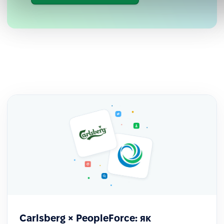
Постійні оновлення та розвиток
Компанія також відзначає регулярні релізи та
фокус платформи на безперервному
Carlsberg × PeopleForce: як