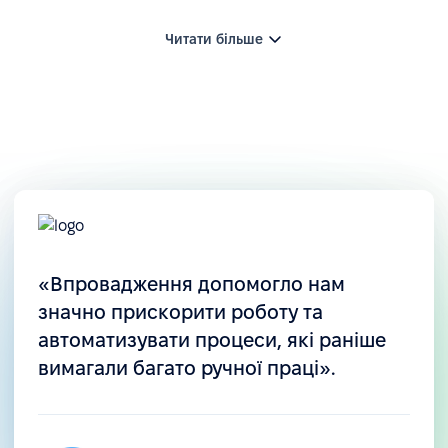
Читати більше
Централізовані процеси
«Впровадження допомогло нам
Уся інформація про відпустки, компенсації,
значно прискорити роботу та
аванси та адміністративні зміни зберігається в
автоматизувати процеси, які раніше
одному місці, що підвищує прозорість для
вимагали багато ручної праці».
менеджерів і співробітників.