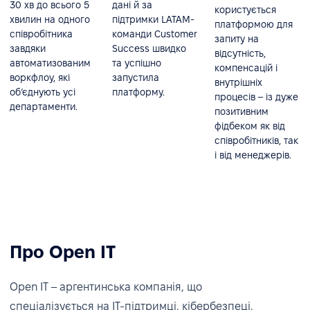
30 хв до всього 5
дані й за
користується
хвилин на одного
підтримки LATAM-
платформою для
співробітника
команди Customer
запиту на
завдяки
Success швидко
відсутність,
автоматизованим
та успішно
компенсацій і
воркфлоу, які
запустила
внутрішніх
об’єднують усі
платформу.
процесів – із дуже
департаменти.
позитивним
фідбеком як від
співробітників, так
і від менеджерів.
Про Open IT
Open IT – аргентинська компанія, що
спеціалізується на IT-підтримці, кібербезпеці,