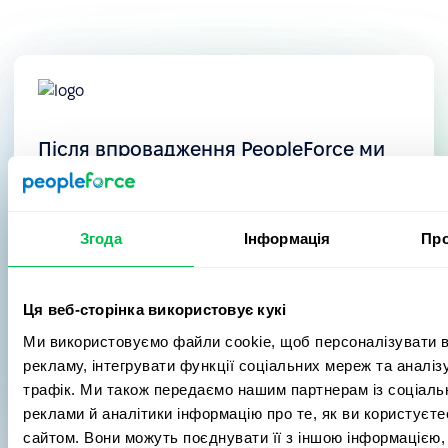
Після впровадження PeopleForce ми
почали витрачати приблизно на 60%
менше часу на вирішення
операційних питань, так як частина
Згода
Інформація
Про
процесів тепер автоматизована, а
доступ до необхідної інформації
Ця веб-сторінка використовує кукі
спрощений.
Ми використовуємо файли cookie, щоб персоналізувати в
рекламу, інтегрувати функції соціальних мереж та аналі
трафік. Ми також передаємо нашим партнерам із соціаль
реклами й аналітики інформацію про те, як ви користуєт
Галина Марчук
сайтом. Вони можуть поєднувати її з іншою інформацією, 
Chief People Officer
YouScan