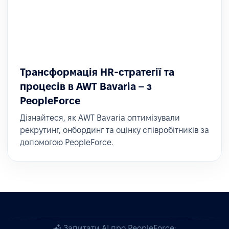
Трансформація HR-стратегії та
процесів в AWT Bavaria – з
PeopleForce
Дізнайтеся, як AWT Bavaria оптимізували
рекрутинг, онбординг та оцінку співробітників за
допомогою PeopleForce.
Запитати AI про PeopleForce: