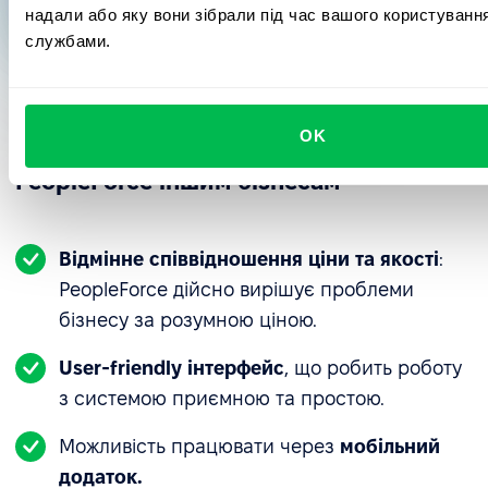
надали або яку вони зібрали під час вашого користування
службами.
OK
Чому YouScan готовий радити
PeopleForce іншим бізнесам
Відмінне співвідношення ціни та якості
:
PeopleForce дійсно вирішує проблеми
бізнесу за розумною ціною.
User-friendly інтерфейс
, що робить роботу
з системою приємною та простою.
Можливість працювати через
мобільний
додаток.