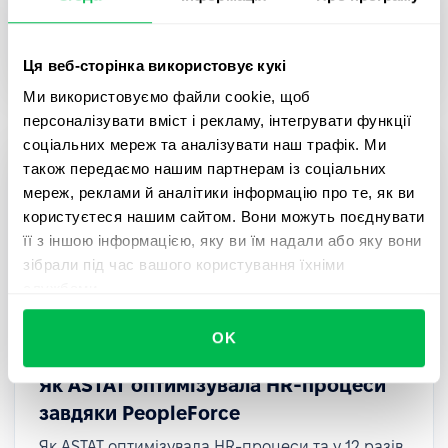
Дізнайтеся, як AWT Bavaria оптимізували
рекрутинг, онбординг та оцінку співробітників за
допомогою PeopleForce.
Ця веб-сторінка використовує кукі
Ми використовуємо файли cookie, щоб
персоналізувати вміст і рекламу, інтегрувати функції
соціальних мереж та аналізувати наш трафік. Ми
також передаємо нашим партнерам із соціальних
мереж, реклами й аналітики інформацію про те, як ви
користуєтеся нашим сайтом. Вони можуть поєднувати
її з іншою інформацією, яку ви їм надали або яку вони
зібрали під час вашого користування їхніми
службами.
OK
Як ASTAT оптимізувала HR-процеси
завдяки PeopleForce
Як ASTAT оптимізувала HR-процеси та у 12 разів