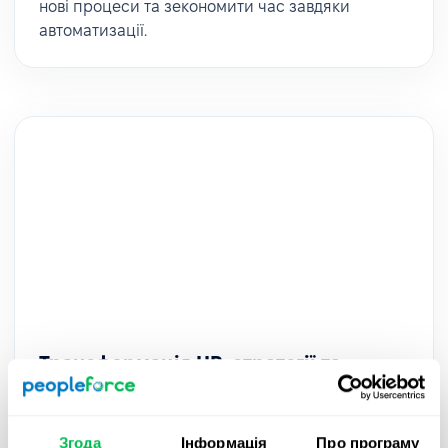
нові процеси та зекономити час завдяки
автоматизації.
Трансформація HR-стратегії та
процесів в AWT Bavaria – з
PeopleForce
Згода
Інформація
Про програму