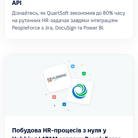
API
Дізнайтесь, як QuartSoft зекономив до 80% часу
на рутинних HR-задачах завдяки інтеграціям
PeopleForce з Jira, DocuSign та Power BI.
Побудова HR-процесів з нуля у