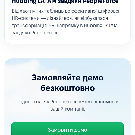
Hubbing LATAM завдяки PeopleForce
Від хаотичних таблиць до ефективної цифрової
HR-системи — дізнайтеся, як відбувалася
трансформація HR-напрямку в Hubbing LATAM
завдяки PeopleForce
Замовляйте демо
безкоштовно
Подивіться, як PeopleForce зможе допомогти
вашій компанії.
Замовити демо