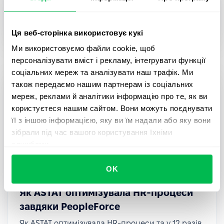
Дізнайтеся, як AWT Bavaria оптимізували
рекрутинг, онбординг та оцінку співробітників за
допомогою PeopleForce.
Ця веб-сторінка використовує кукі
Ми використовуємо файли cookie, щоб
персоналізувати вміст і рекламу, інтегрувати функції
соціальних мереж та аналізувати наш трафік. Ми
також передаємо нашим партнерам із соціальних
мереж, реклами й аналітики інформацію про те, як ви
користуєтеся нашим сайтом. Вони можуть поєднувати
її з іншою інформацією, яку ви їм надали або яку вони
зібрали під час вашого користування їхніми
службами.
OK
Як ASTAT оптимізувала HR-процеси
завдяки PeopleForce
Як ASTAT оптимізувала HR-процеси та у 12 разів