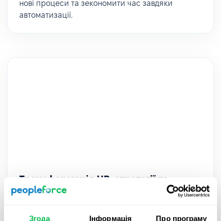
нові процеси та зекономити час завдяки
автоматизації.
Трансформація HR-стратегії та
процесів в AWT Bavaria – з
PeopleForce
Згода
Інформація
Про програму