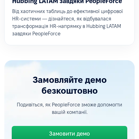
Hubbing LATAM завдяки PeopleForce
Від хаотичних таблиць до ефективної цифрової
HR-системи — дізнайтеся, як відбувалася
трансформація HR-напрямку в Hubbing LATAM
завдяки PeopleForce
Замовляйте демо
безкоштовно
Подивіться, як PeopleForce зможе допомогти
вашій компанії.
Замовити демо