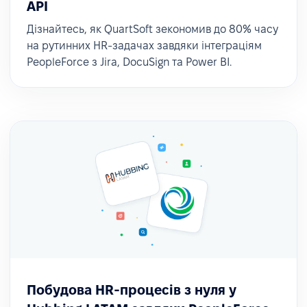
API
Дізнайтесь, як QuartSoft зекономив до 80% часу
на рутинних HR-задачах завдяки інтеграціям
PeopleForce з Jira, DocuSign та Power BI.
Побудова HR-процесів з нуля у