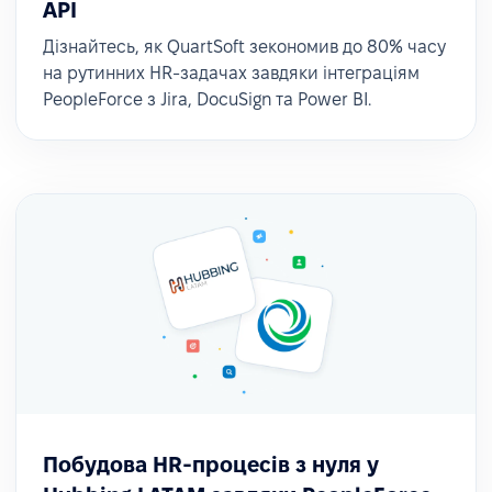
API
Дізнайтесь, як QuartSoft зекономив до 80% часу
на рутинних HR-задачах завдяки інтеграціям
PeopleForce з Jira, DocuSign та Power BI.
Побудова HR-процесів з нуля у