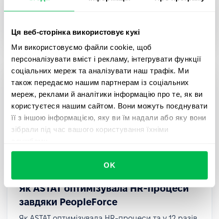
Дізнайтеся, як AWT Bavaria оптимізували
рекрутинг, онбординг та оцінку співробітників за
допомогою PeopleForce.
Ця веб-сторінка використовує кукі
Ми використовуємо файли cookie, щоб
персоналізувати вміст і рекламу, інтегрувати функції
соціальних мереж та аналізувати наш трафік. Ми
також передаємо нашим партнерам із соціальних
мереж, реклами й аналітики інформацію про те, як ви
користуєтеся нашим сайтом. Вони можуть поєднувати
її з іншою інформацією, яку ви їм надали або яку вони
зібрали під час вашого користування їхніми
службами.
OK
Як ASTAT оптимізувала HR-процеси
завдяки PeopleForce
Як ASTAT оптимізувала HR-процеси та у 12 разів