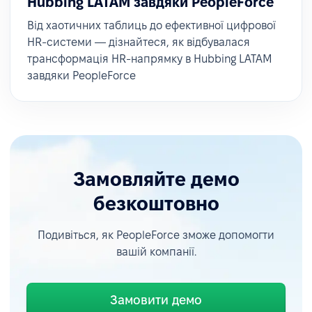
Hubbing LATAM завдяки PeopleForce
Від хаотичних таблиць до ефективної цифрової
HR-системи — дізнайтеся, як відбувалася
трансформація HR-напрямку в Hubbing LATAM
завдяки PeopleForce
Замовляйте демо
безкоштовно
Подивіться, як PeopleForce зможе допомогти
вашій компанії.
Замовити демо