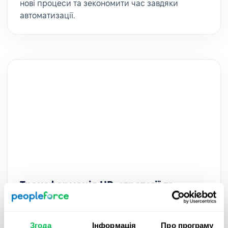
нові процеси та зекономити час завдяки
автоматизації.
Трансформація HR-стратегії та
процесів в AWT Bavaria – з
PeopleForce
Згода
Інформація
Про програму